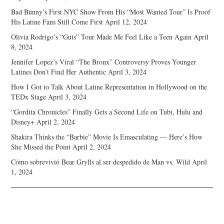
Bad Bunny’s First NYC Show From His “Most Wanted Tour” Is Proof
His Latine Fans Still Come First
April 12, 2024
Olivia Rodrigo’s “Guts” Tour Made Me Feel Like a Teen Again
April
8, 2024
Jennifer Lopez’s Viral “The Bronx” Controversy Proves Younger
Latines Don’t Find Her Authentic
April 3, 2024
How I Got to Talk About Latine Representation in Hollywood on the
TEDx Stage
April 3, 2024
“Gordita Chronicles” Finally Gets a Second Life on Tubi, Hulu and
Disney+
April 2, 2024
Shakira Thinks the “Barbie” Movie Is Emasculating — Here’s How
She Missed the Point
April 2, 2024
Cómo sobrevivió Bear Grylls al ser despedido de Man vs. Wild
April
1, 2024