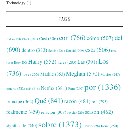
Technology
(1)
TAGS
con
(766)
del
cómo
(507)
Cast
(306)
Black
(201)
Biden
(194)
(690)
esta
(606)
dentro
(383)
detrás
(221)
Donald
(209)
Este
Los
Harry
(552)
Las
(391)
heres
(283)
(194)
Esto
(200)
(736)
Meghan
(570)
Markle
(353)
love
(266)
Movies
(247)
por
(1336)
Netflix
(381)
muerte
(232)
Para
(240)
más
(216)
Qué
(841)
razón
(484)
príncipe
(362)
real
(295)
realmente
(459)
season
(462)
relación
(308)
revela
(226)
sobre
(1373)
significado
(340)
tiene
(250)
Taylor
(226)