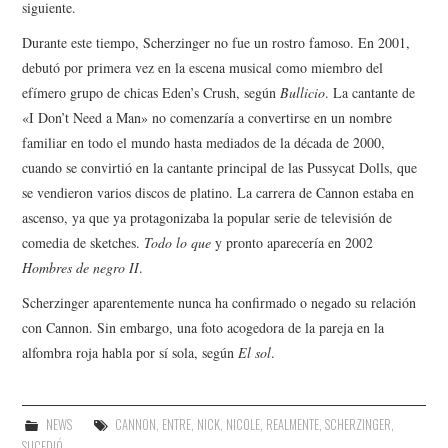
siguiente.
Durante este tiempo, Scherzinger no fue un rostro famoso. En 2001,
debutó por primera vez en la escena musical como miembro del
efímero grupo de chicas Eden’s Crush, según
Bullicio
. La cantante de
«I Don’t Need a Man» no comenzaría a convertirse en un nombre
familiar en todo el mundo hasta mediados de la década de 2000,
cuando se convirtió en la cantante principal de las Pussycat Dolls, que
se vendieron varios discos de platino. La carrera de Cannon estaba en
ascenso, ya que ya protagonizaba la popular serie de televisión de
comedia de sketches.
Todo lo que
y pronto aparecería en 2002
Hombres de negro II
.
Scherzinger aparentemente nunca ha confirmado o negado su relación
con Cannon. Sin embargo, una foto acogedora de la pareja en la
alfombra roja habla por sí sola, según
El sol
.
NEWS
CANNON
,
ENTRE
,
NICK
,
NICOLE
,
REALMENTE
,
SCHERZINGER
,
SUCEDIÓ