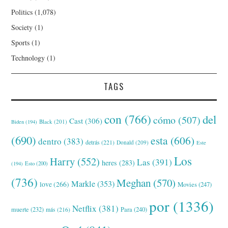
Politics
(1,078)
Society
(1)
Sports
(1)
Technology
(1)
TAGS
con
(766)
del
cómo
(507)
Cast
(306)
Black
(201)
Biden
(194)
(690)
esta
(606)
dentro
(383)
detrás
(221)
Donald
(209)
Este
Los
Harry
(552)
Las
(391)
heres
(283)
(194)
Esto
(200)
(736)
Meghan
(570)
Markle
(353)
love
(266)
Movies
(247)
por
(1336)
Netflix
(381)
muerte
(232)
Para
(240)
más
(216)