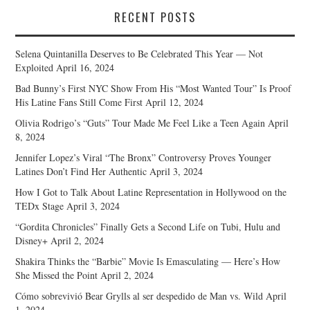
RECENT POSTS
Selena Quintanilla Deserves to Be Celebrated This Year — Not
Exploited
April 16, 2024
Bad Bunny’s First NYC Show From His “Most Wanted Tour” Is Proof
His Latine Fans Still Come First
April 12, 2024
Olivia Rodrigo’s “Guts” Tour Made Me Feel Like a Teen Again
April
8, 2024
Jennifer Lopez’s Viral “The Bronx” Controversy Proves Younger
Latines Don’t Find Her Authentic
April 3, 2024
How I Got to Talk About Latine Representation in Hollywood on the
TEDx Stage
April 3, 2024
“Gordita Chronicles” Finally Gets a Second Life on Tubi, Hulu and
Disney+
April 2, 2024
Shakira Thinks the “Barbie” Movie Is Emasculating — Here’s How
She Missed the Point
April 2, 2024
Cómo sobrevivió Bear Grylls al ser despedido de Man vs. Wild
April
1, 2024