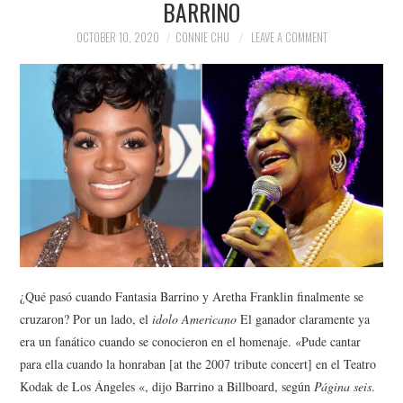
BARRINO
NEWS
OCTOBER 10, 2020
CONNIE CHU
LEAVE A COMMENT
POLITICS
SOCIETY
SPORTS
TECHNOLOGY
¿Qué pasó cuando Fantasia Barrino y Aretha Franklin finalmente se
cruzaron? Por un lado, el
idolo Americano
El ganador claramente ya
era un fanático cuando se conocieron en el homenaje. «Pude cantar
para ella cuando la honraban [at the 2007 tribute concert] en el Teatro
Kodak de Los Ángeles «, dijo Barrino a Billboard, según
Página seis
.