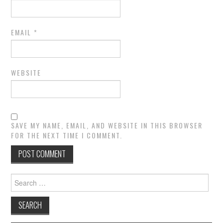
EMAIL
*
WEBSITE
SAVE MY NAME, EMAIL, AND WEBSITE IN THIS BROWSER
FOR THE NEXT TIME I COMMENT.
Search
for: