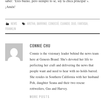
saber: ‘Eres bueno, pero siempre lo se, soy la chica principal’».
¡Amén!
NEWS
ARETHA
,
BARRINO
,
CONOCIÓ
,
CUANDO
,
DIJO
,
FANTASIA
,
FRANKLIN
CONNIE CHU
Connie is the visionary leader behind the news team
here at Genesis Brand. She's devoted her life to
perfecting her craft and delivering the news that
people want and need to hear with no holds barred.
She resides in Southern California with her husband
Poh, daughter Seana and their two rescue
rottweilers, Gus and Harvey.
MORE POSTS