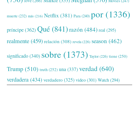
Markle
(353)
love
(266)
Movies
(247)
por
(1336)
Netflix
(381)
muerte
(232)
Para
(240)
más
(216)
Qué
(841)
razón
(484)
príncipe
(362)
real
(295)
realmente
(459)
season
(462)
relación
(308)
revela
(226)
sobre
(1373)
significado
(340)
tiene
(250)
Taylor
(226)
verdad
(640)
Trump
(510)
una
(337)
truth
(252)
verdadera
(434)
verdadero
(325)
video
(301)
Watch
(294)