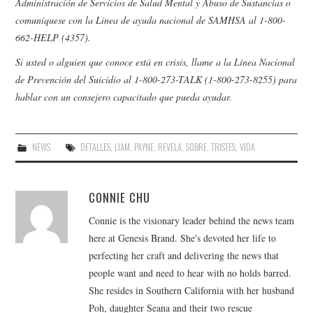
Administración de Servicios de Salud Mental y Abuso de Sustancias
o
comuníquese con la Línea de ayuda nacional de SAMHSA al 1-800-
662-HELP (4357).
Si usted o alguien que conoce está en crisis, llame a la Línea Nacional
de Prevención del Suicidio al 1-800-273-TALK (1-800-273-8255) para
hablar con un consejero capacitado que pueda ayudar.
NEWS
DETALLES
,
LIAM
,
PAYNE
,
REVELA
,
SOBRE
,
TRISTES
,
VIDA
CONNIE CHU
Connie is the visionary leader behind the news team
here at Genesis Brand. She's devoted her life to
perfecting her craft and delivering the news that
people want and need to hear with no holds barred.
She resides in Southern California with her husband
Poh, daughter Seana and their two rescue