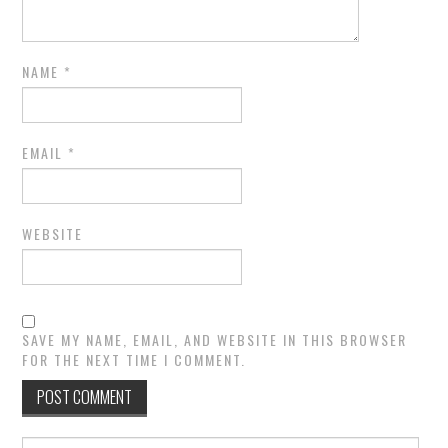
NAME
*
EMAIL
*
WEBSITE
SAVE MY NAME, EMAIL, AND WEBSITE IN THIS BROWSER
FOR THE NEXT TIME I COMMENT.
Search