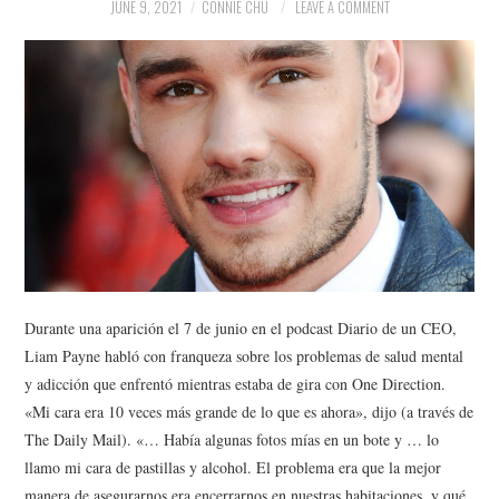
NEWS
JUNE 9, 2021
CONNIE CHU
LEAVE A COMMENT
POLITICS
SOCIETY
SPORTS
TECHNOLOGY
Durante una aparición el 7 de junio en el podcast Diario de un CEO,
Liam Payne habló con franqueza sobre los problemas de salud mental
y adicción que enfrentó mientras estaba de gira con One Direction.
«Mi cara era 10 veces más grande de lo que es ahora», dijo (a través de
The Daily Mail). «… Había algunas fotos mías en un bote y … lo
llamo mi cara de pastillas y alcohol. El problema era que la mejor
manera de asegurarnos era encerrarnos en nuestras habitaciones, y qué