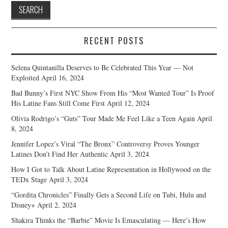
RECENT POSTS
Selena Quintanilla Deserves to Be Celebrated This Year — Not
Exploited
April 16, 2024
Bad Bunny’s First NYC Show From His “Most Wanted Tour” Is Proof
His Latine Fans Still Come First
April 12, 2024
Olivia Rodrigo’s “Guts” Tour Made Me Feel Like a Teen Again
April
8, 2024
Jennifer Lopez’s Viral “The Bronx” Controversy Proves Younger
Latines Don’t Find Her Authentic
April 3, 2024
How I Got to Talk About Latine Representation in Hollywood on the
TEDx Stage
April 3, 2024
“Gordita Chronicles” Finally Gets a Second Life on Tubi, Hulu and
Disney+
April 2, 2024
Shakira Thinks the “Barbie” Movie Is Emasculating — Here’s How