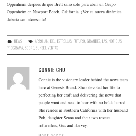
Oppenheim después de que Brett salió solo para abrir un Grupo
Oppenheim en Newport Beach, California. ¡Ver su nueva dinámica
debería ser interesante!
NEWS
ARROJAN
,
DEL
,
ESTRELLAS
,
FUTURO
,
GRANDES
,
LAS
,
NOTICIAS
,
PROGRAMA
,
SOBRE
,
SUNSET
,
VENTAS
CONNIE CHU
Connie is the visionary leader behind the news team
here at Genesis Brand. She's devoted her life to
perfecting her craft and delivering the news that
people want and need to hear with no holds barred.
She resides in Southern California with her husband
Poh, daughter Seana and their two rescue
rottweilers, Gus and Harvey.
MORE POSTS