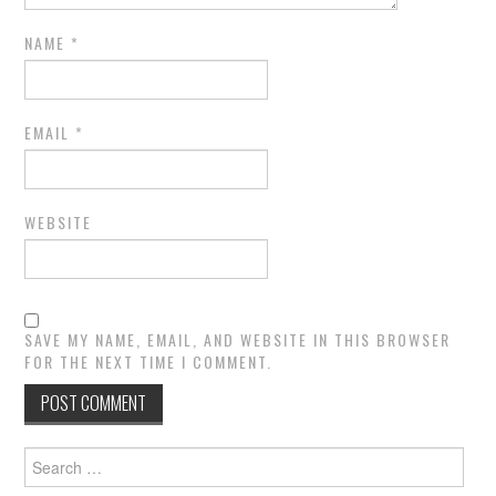
NAME
*
EMAIL
*
WEBSITE
SAVE MY NAME, EMAIL, AND WEBSITE IN THIS BROWSER
FOR THE NEXT TIME I COMMENT.
Search
for: