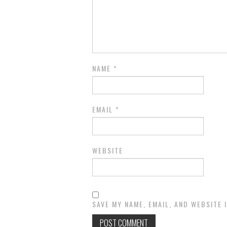
NAME
*
EMAIL
*
WEBSITE
SAVE MY NAME, EMAIL, AND WEBSITE 