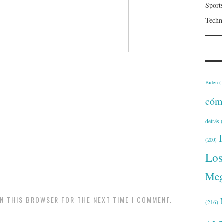
Sport
Techn
Biden
(
cóm
detrás
(
(200)
Lo
Meg
IN THIS BROWSER FOR THE NEXT TIME I COMMENT.
(216)