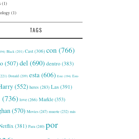
s
(1)
ology
(1)
TAGS
con
(766)
Cast
(306)
Black
(201)
194)
del
(690)
o
(507)
dentro
(383)
esta
(606)
221)
Donald
(209)
Este
(194)
Esto
Harry
(552)
Las
(391)
heres
(283)
s
(736)
Markle
(353)
love
(266)
han
(570)
Movies
(247)
muerte
(232)
más
por
Netflix
(381)
Para
(240)