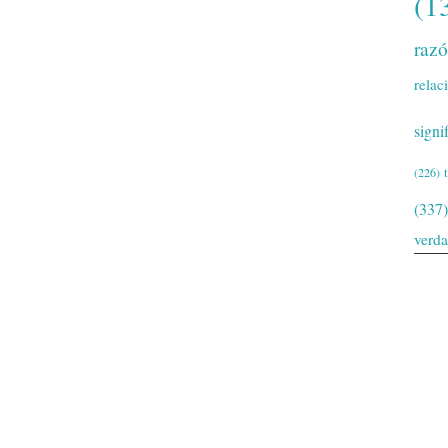
(1
raz
relac
signi
(226)
(337)
verd