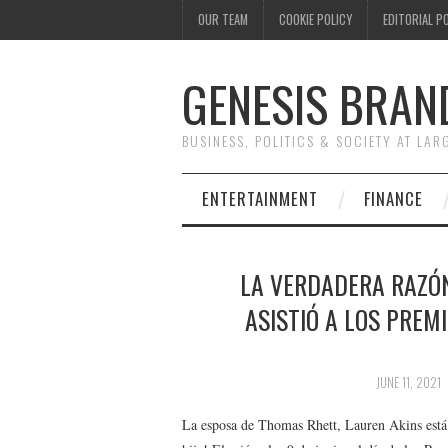
OUR TEAM
COOKIE POLICY
EDITORIAL P
GENESIS BRAN
BUSINESS, POLITICS & SOCIETY AT LAR
ENTERTAINMENT
FINANCE
LA VERDADERA RAZÓ
ASISTIÓ A LOS PREM
JUNE 11, 2021
La esposa de Thomas Rhett, Lauren Akins está e