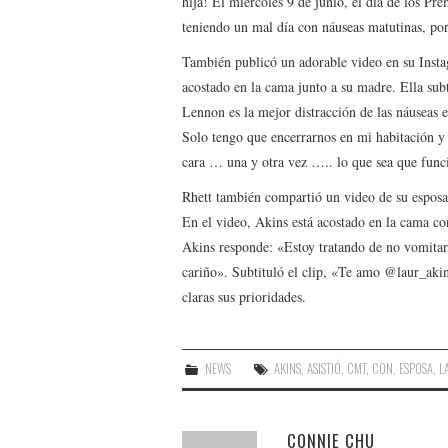
hija! El miércoles 9 de junio, el día de los P
teniendo un mal día con náuseas matutinas, po
También publicó un adorable video en su Insta
acostado en la cama junto a su madre. Ella subt
Lennon es la mejor distracción de las náusea
Solo tengo que encerrarnos en mi habitación y 
cara … una y otra vez ….. lo que sea que func
Rhett también compartió un video de su esposa 
En el video, Akins está acostado en la cama co
Akins responde: «Estoy tratando de no vomitar 
cariño». Subtituló el clip, «Te amo @laur_akin
claras sus prioridades.
NEWS
AKINS
,
ASISTIÓ
,
CMT
,
CON
,
ESPOSA
,
L
CONNIE CHU