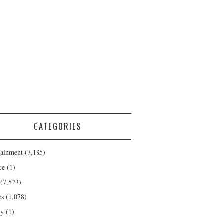
CATEGORIES
tainment
(7,185)
ce
(1)
(7,523)
cs
(1,078)
ty
(1)