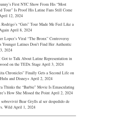
unny’s First NYC Show From His “Most
d Tour” Is Proof His Latine Fans Still Come
April 12, 2024
a Rodrigo’s “Guts” Tour Made Me Feel Like a
Again
April 8, 2024
fer Lopez’s Viral “The Bronx” Controversy
s Younger Latines Don’t Find Her Authentic
 3, 2024
 Got to Talk About Latine Representation in
wood on the TEDx Stage
April 3, 2024
ita Chronicles” Finally Gets a Second Life on
 Hulu and Disney+
April 2, 2024
ra Thinks the “Barbie” Movie Is Emasculating
e’s How She Missed the Point
April 2, 2024
sobrevivió Bear Grylls al ser despedido de
s. Wild
April 1, 2024