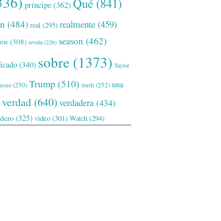
336)
Qué
(841)
príncipe
(362)
ón
(484)
realmente
(459)
real
(295)
season
(462)
ión
(308)
revela
(226)
sobre
(1373)
ficado
(340)
Taylor
Trump
(510)
una
tiene
(250)
truth
(252)
verdad
(640)
verdadera
(434)
adero
(325)
video
(301)
Watch
(294)