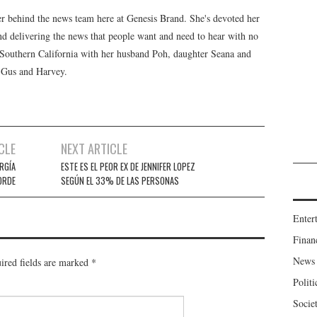
er behind the news team here at Genesis Brand. She's devoted her
 and delivering the news that people want and need to hear with no
n Southern California with her husband Poh, daughter Seana and
, Gus and Harvey.
CLE
NEXT ARTICLE
ERGÍA
ESTE ES EL PEOR EX DE JENNIFER LOPEZ
ORDE
SEGÚN EL 33% DE LAS PERSONAS
Enter
Finan
News
ired fields are marked
*
Politi
Socie