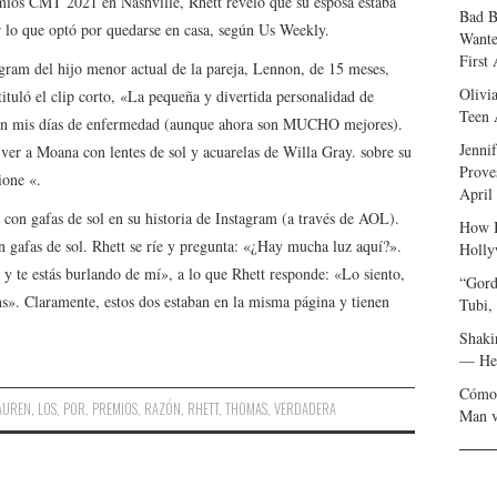
remios CMT 2021 en Nashville, Rhett reveló que su esposa estaba
Bad B
r lo que optó por quedarse en casa, según Us Weekly.
Wante
First
gram del hijo menor actual de la pareja, Lennon, de 15 meses,
Olivi
ituló el clip corto, «La pequeña y divertida personalidad de
Teen 
s en mis días de enfermedad (aunque ahora son MUCHO mejores).
Jenni
ver a Moana con lentes de sol y acuarelas de Willa Gray. sobre su
Prove
ione «.
April
con gafas de sol en su historia de Instagram (a través de AOL).
How I
n gafas de sol. Rhett se ríe y pregunta: «¿Hay mucha luz aquí?».
Holly
y te estás burlando de mí», a lo que Rhett responde: «Lo siento,
“Gord
s». Claramente, estos dos estaban en la misma página y tienen
Tubi,
Shaki
— Her
Cómo 
AUREN
,
LOS
,
POR
,
PREMIOS
,
RAZÓN
,
RHETT
,
THOMAS
,
VERDADERA
Man v