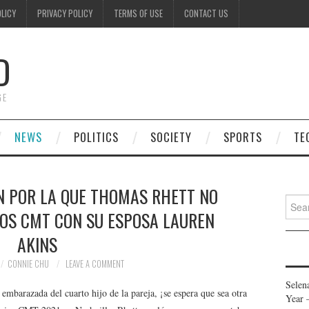
OLICY
PRIVACY POLICY
TERMS OF USE
CONTACT US
D
GE
NEWS
POLITICS
SOCIETY
SPORTS
TE
N POR LA QUE THOMAS RHETT NO
Searc
IOS CMT CON SU ESPOSA LAUREN
for:
AKINS
CONNIE CHU
LEAVE A COMMENT
Selen
mbarazada del cuarto hijo de la pareja, ¡se espera que sea otra
Year 