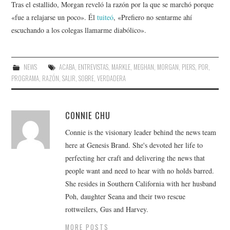
Tras el estallido, Morgan reveló la razón por la que se marchó porque
«fue a relajarse un poco». Él
tuiteó
, «Prefiero no sentarme ahí
escuchando a los colegas llamarme diabólico».
NEWS
ACABA
,
ENTREVISTAS
,
MARKLE
,
MEGHAN
,
MORGAN
,
PIERS
,
POR
,
PROGRAMA
,
RAZÓN
,
SALIR
,
SOBRE
,
VERDADERA
CONNIE CHU
Connie is the visionary leader behind the news team
here at Genesis Brand. She's devoted her life to
perfecting her craft and delivering the news that
people want and need to hear with no holds barred.
She resides in Southern California with her husband
Poh, daughter Seana and their two rescue
rottweilers, Gus and Harvey.
MORE POSTS