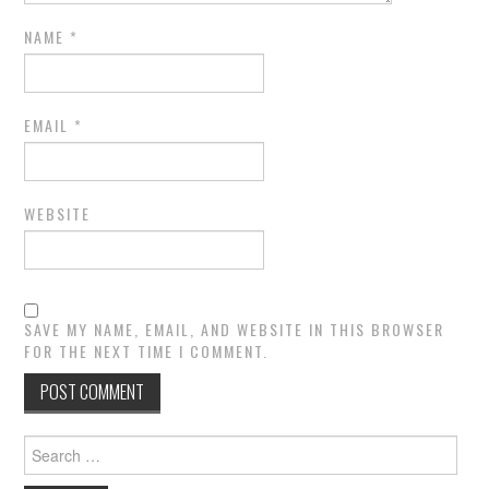
NAME
*
EMAIL
*
WEBSITE
SAVE MY NAME, EMAIL, AND WEBSITE IN THIS BROWSER
FOR THE NEXT TIME I COMMENT.
Search
for: