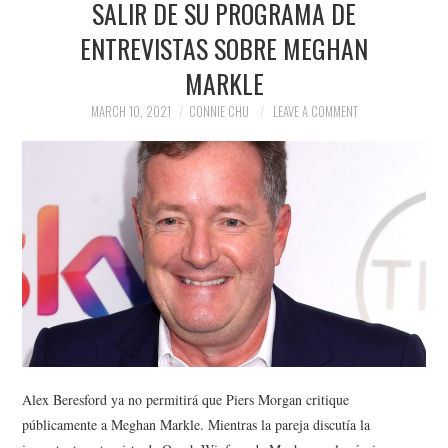
SALIR DE SU PROGRAMA DE
NEWS
ENTREVISTAS SOBRE MEGHAN
POLITICS
MARKLE
SOCIETY
MARCH 10, 2021
CONNIE CHU
LEAVE A COMMENT
SPORTS
TECHNOLOGY
Alex Beresford ya no permitirá que Piers Morgan critique
públicamente a Meghan Markle. Mientras la pareja discutía la