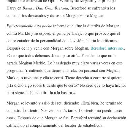
impactante entrevista de Oprah Winfrey de Meghan y el príncipe
Harry en
Buenos Días Gran Bretaña
, Beresford se enfrentó a los
comentarios descarados y duros de Morgan sobre Meghan.
Entretenimiento esta noche
informa que «fue la diatriba de Morgan
contra Markle y su esposo, el príncipe Harry, lo que provocó que el
copresentador de la personalidad de televisión abierta lo criticara».
Después de ir y venir con Morgan sobre Meghan,
Beresford intervino.
,
«Creo que todos debemos dar un paso atrás. Y entiendo que no te
agrada Meghan Markle. Lo has dejado muy claro varias veces en este
programa. Y entiendo que tienes una relación personal con Meghan
Markle, o tuvo una y ella te cortó. Tiene derecho a cortarte si quiere.
¿Ha dicho algo sobre ti desde que te cortó? No creo que lo haya hecho,
pero sigues hablando tirarla a la basura «.
Morgan se levantó y salió del set, diciendo: «Está bien, he terminado
con esto. Lo siento. Nos vemos más tarde. Lo siento, no puedo hacer
esto». Después de que Morgan se fue, Beresford terminó su declaración
calificando el comportamiento del locutor de «diabólico».