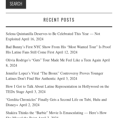
RECENT POSTS
Selena Quintanilla Deserves to Be Celebrated This Year — Not
Exploited
April 16, 2024
Bad Bunny’s First NYC Show From His “Most Wanted Tour” Is Proof
His Latine Fans Still Come First
April 12, 2024
Olivia Rodrigo’s “Guts” Tour Made Me Feel Like a Teen Again
April
8, 2024
Jennifer Lopez’s Viral “The Bronx” Controversy Proves Younger
Latines Don’t Find Her Authentic
April 3, 2024
How I Got to Talk About Latine Representation in Hollywood on the
TEDx Stage
April 3, 2024
“Gordita Chronicles” Finally Gets a Second Life on Tubi, Hulu and
Disney+
April 2, 2024
Shakira Thinks the “Barbie” Movie Is Emasculating — Here’s How
She Missed the Point
April 2, 2024