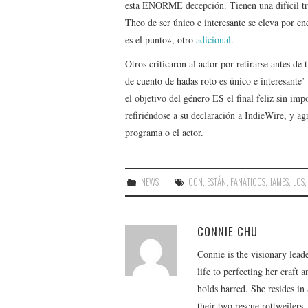
esta ENORME decepción. Tienen una difícil tra
Theo de ser único e interesante se eleva por en
es el punto», otro
adicional
.
Otros criticaron al actor por retirarse antes d
de cuento de hadas roto es único e interesan
el objetivo del género ES el final feliz sin imp
refiriéndose a su declaración a IndieWire, y ag
programa o el actor.
NEWS
CON
,
ESTÁN
,
FANÁTICOS
,
JAMES
,
LOS
CONNIE CHU
Connie is the visionary lead
life to perfecting her craft
holds barred. She resides i
their two rescue rottweilers