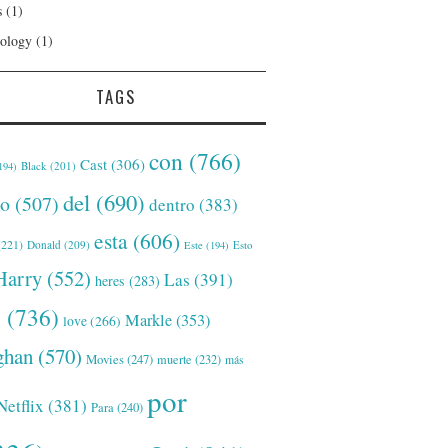
s
(1)
ology
(1)
TAGS
con
(766)
Cast
(306)
Black
(201)
194)
del
(690)
o
(507)
dentro
(383)
esta
(606)
221)
Donald
(209)
Este
(194)
Esto
Harry
(552)
Las
(391)
heres
(283)
s
(736)
Markle
(353)
love
(266)
han
(570)
Movies
(247)
muerte
(232)
más
por
Netflix
(381)
Para
(240)