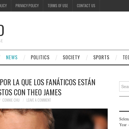
OLICY
PRIVACY POLICY
TERMS OF USE
CONTACT US
D
GE
NEWS
POLITICS
SOCIETY
SPORTS
TE
POR LA QUE LOS FANÁTICOS ESTÁN
Searc
STOS CON THEO JAMES
for:
CONNIE CHU
LEAVE A COMMENT
Selen
Year 