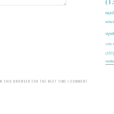
(1
raz
relac
signi
(226)
(337)
verd
IN THIS BROWSER FOR THE NEXT TIME I COMMENT.