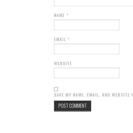
NAME
*
EMAIL
*
WEBSITE
SAVE MY NAME, EMAIL, AND WEBSITE 