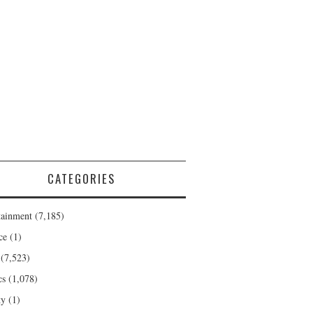
CATEGORIES
tainment
(7,185)
ce
(1)
(7,523)
cs
(1,078)
ty
(1)