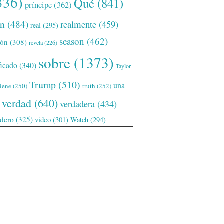
336)
Qué
(841)
príncipe
(362)
ón
(484)
realmente
(459)
real
(295)
season
(462)
ión
(308)
revela
(226)
sobre
(1373)
ficado
(340)
Taylor
Trump
(510)
una
tiene
(250)
truth
(252)
verdad
(640)
verdadera
(434)
adero
(325)
video
(301)
Watch
(294)