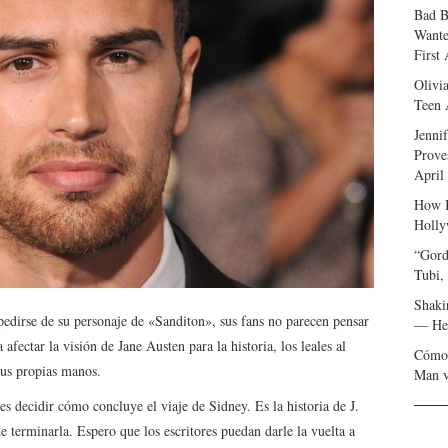
Bad B
Wante
First
Olivi
Teen 
Jenni
Prove
April
How I
Holly
“Gord
Tubi,
Shaki
dirse de su personaje de «Sanditon», sus fans no parecen pensar
— Her
afectar la visión de Jane Austen para la historia, los leales al
Cómo 
sus propias manos.
Man v
s decidir cómo concluye el viaje de Sidney. Es la historia de J.
de terminarla. Espero que los escritores puedan darle la vuelta a