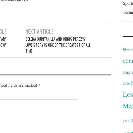
Sport
Techn
CLE
NEXT ARTICLE
FAR”
SELENA QUINTANILLA AND CHRIS PÉREZ’S
“WOW”
LOVE STORY IS ONE OF THE GREATEST OF ALL
Biden
(
TIME
cóm
detrás
(
(200)
ired fields are marked
*
Lo
Meg
(216)