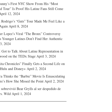
unny’s First NYC Show From His “Most
d Tour” Is Proof His Latine Fans Still Come
April 12, 2024
a Rodrigo’s “Guts” Tour Made Me Feel Like a
Again
April 8, 2024
fer Lopez’s Viral “The Bronx” Controversy
s Younger Latines Don’t Find Her Authentic
 3, 2024
 Got to Talk About Latine Representation in
wood on the TEDx Stage
April 3, 2024
ita Chronicles” Finally Gets a Second Life on
 Hulu and Disney+
April 2, 2024
ra Thinks the “Barbie” Movie Is Emasculating
e’s How She Missed the Point
April 2, 2024
sobrevivió Bear Grylls al ser despedido de
s. Wild
April 1, 2024