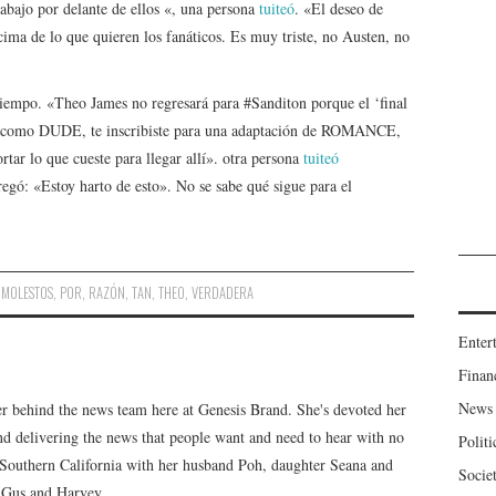
bajo por delante de ellos «, una persona
tuiteó
. «El deseo de
cima de lo que quieren los fanáticos. Es muy triste, no Austen, no
e tiempo. «Theo James no regresará para #Sanditon porque el ‘final
te’ como DUDE, te inscribiste para una adaptación de ROMANCE,
ortar lo que cueste para llegar allí». otra persona
tuiteó
regó: «Estoy harto de esto». No se sabe qué sigue para el
,
MOLESTOS
,
POR
,
RAZÓN
,
TAN
,
THEO
,
VERDADERA
Enter
Finan
News
er behind the news team here at Genesis Brand. She's devoted her
 and delivering the news that people want and need to hear with no
Politi
n Southern California with her husband Poh, daughter Seana and
Socie
, Gus and Harvey.