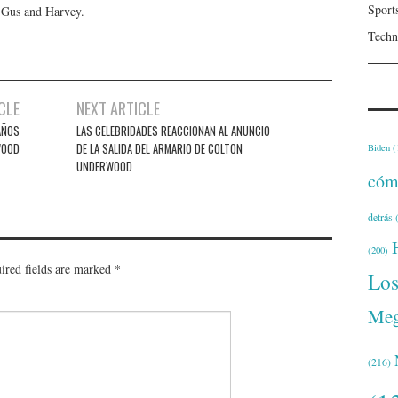
Sport
, Gus and Harvey.
Techn
CLE
NEXT ARTICLE
AÑOS
LAS CELEBRIDADES REACCIONAN AL ANUNCIO
WOOD
DE LA SALIDA DEL ARMARIO DE COLTON
Biden
(
UNDERWOOD
cóm
detrás
(
(200)
ired fields are marked
*
Lo
Meg
(216)