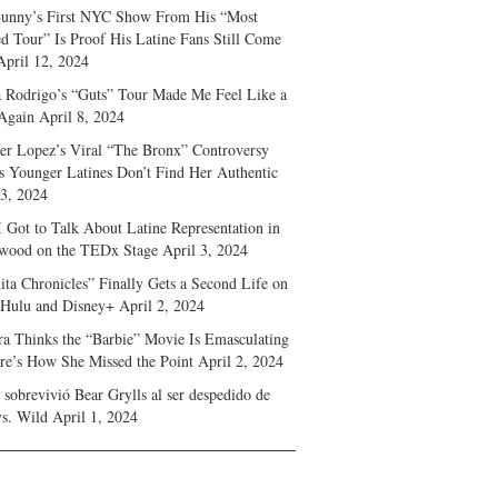
unny’s First NYC Show From His “Most
d Tour” Is Proof His Latine Fans Still Come
April 12, 2024
a Rodrigo’s “Guts” Tour Made Me Feel Like a
Again
April 8, 2024
fer Lopez’s Viral “The Bronx” Controversy
s Younger Latines Don’t Find Her Authentic
 3, 2024
 Got to Talk About Latine Representation in
wood on the TEDx Stage
April 3, 2024
ita Chronicles” Finally Gets a Second Life on
 Hulu and Disney+
April 2, 2024
ra Thinks the “Barbie” Movie Is Emasculating
e’s How She Missed the Point
April 2, 2024
sobrevivió Bear Grylls al ser despedido de
s. Wild
April 1, 2024