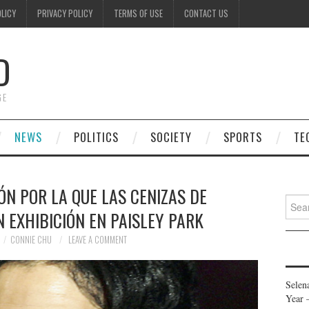
OLICY
PRIVACY POLICY
TERMS OF USE
CONTACT US
D
GE
NEWS
POLITICS
SOCIETY
SPORTS
TE
N POR LA QUE LAS CENIZAS DE
Searc
 EXHIBICIÓN EN PAISLEY PARK
for:
CONNIE CHU
LEAVE A COMMENT
Selen
Year 