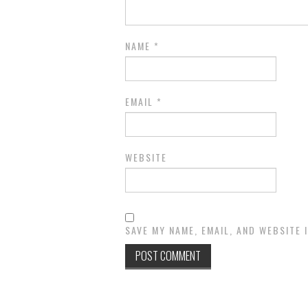
NAME
*
EMAIL
*
WEBSITE
SAVE MY NAME, EMAIL, AND WEBSITE 