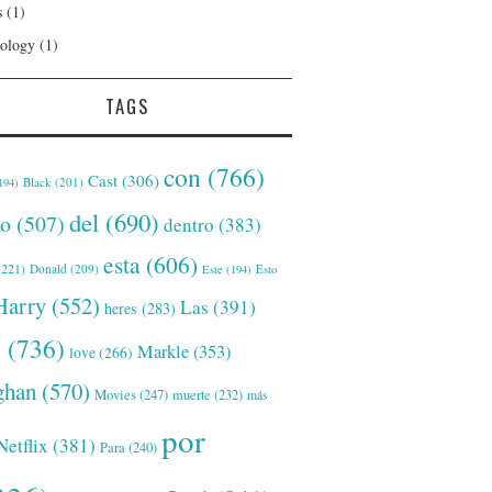
s
(1)
ology
(1)
TAGS
con
(766)
Cast
(306)
Black
(201)
194)
del
(690)
o
(507)
dentro
(383)
esta
(606)
221)
Donald
(209)
Este
(194)
Esto
Harry
(552)
Las
(391)
heres
(283)
s
(736)
Markle
(353)
love
(266)
han
(570)
Movies
(247)
muerte
(232)
más
por
Netflix
(381)
Para
(240)