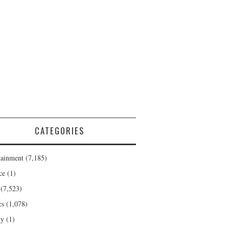
CATEGORIES
tainment
(7,185)
ce
(1)
(7,523)
cs
(1,078)
ty
(1)