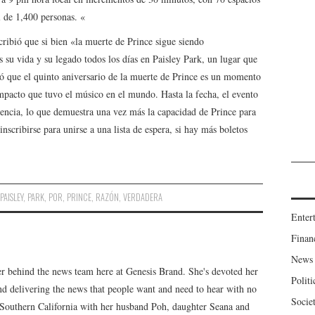
 de 1,400 personas. «
escribió que si bien «la muerte de Prince sigue siendo
 su vida y su legado todos los días en Paisley Park, un lugar que
 que el quinto aniversario de la muerte de Prince es un momento
pacto que tuvo el músico en el mundo. Hasta la fecha, el evento
tencia, lo que demuestra una vez más la capacidad de Prince para
inscribirse para unirse a una lista de espera, si hay más boletos
,
PAISLEY
,
PARK
,
POR
,
PRINCE
,
RAZÓN
,
VERDADERA
Enter
Finan
News
er behind the news team here at Genesis Brand. She's devoted her
Politi
 and delivering the news that people want and need to hear with no
Socie
n Southern California with her husband Poh, daughter Seana and