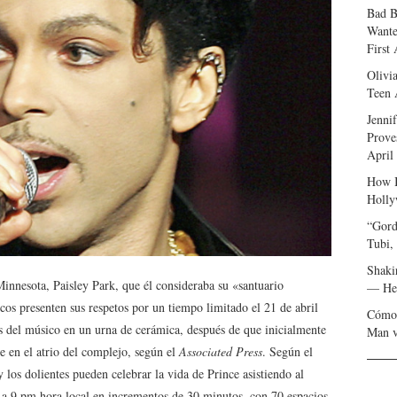
Bad B
Wante
First
Olivi
Teen 
Jenni
Prove
April
How I
Holly
“Gord
Tubi,
Shaki
Minnesota, Paisley Park, que él consideraba su «santuario
— Her
icos presenten sus respetos por un tiempo limitado el 21 de abril
Cómo 
s del músico en un urna de cerámica, después de que inicialmente
Man v
 en el atrio del complejo, según el
Associated Press
. Según el
 y los dolientes pueden celebrar la vida de Prince asistiendo al
a 9 pm hora local en incrementos de 30 minutos, con 70 espacios