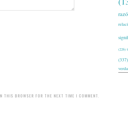
(1
raz
relac
signi
(226)
(337)
verd
IN THIS BROWSER FOR THE NEXT TIME I COMMENT.