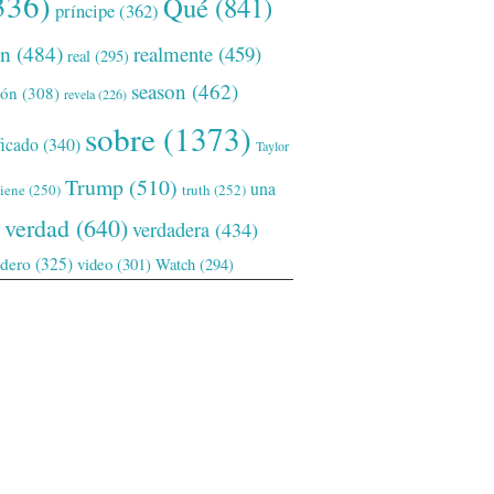
336)
Qué
(841)
príncipe
(362)
ón
(484)
realmente
(459)
real
(295)
season
(462)
ión
(308)
revela
(226)
sobre
(1373)
ficado
(340)
Taylor
Trump
(510)
una
tiene
(250)
truth
(252)
verdad
(640)
verdadera
(434)
adero
(325)
video
(301)
Watch
(294)