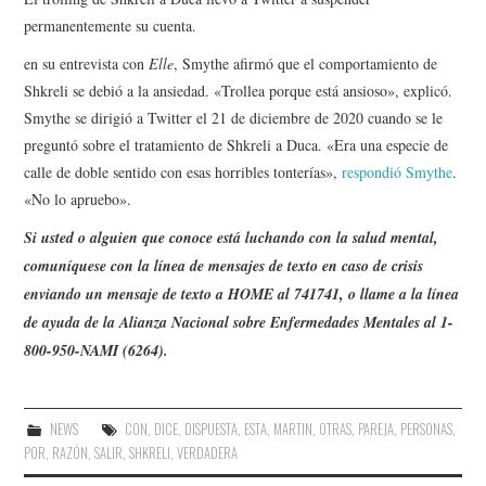
permanentemente su cuenta.
en su entrevista con
Elle
, Smythe afirmó que el comportamiento de
Shkreli se debió a la ansiedad. «Trollea porque está ansioso», explicó.
Smythe se dirigió a Twitter el 21 de diciembre de 2020 cuando se le
preguntó sobre el tratamiento de Shkreli a Duca. «Era una especie de
calle de doble sentido con esas horribles tonterías»,
respondió Smythe
.
«No lo apruebo».
Si usted o alguien que conoce está luchando con la salud mental,
comuníquese con la línea de mensajes de texto en caso de crisis
enviando un mensaje de texto a HOME al 741741, o llame a la línea
de ayuda de la Alianza Nacional sobre Enfermedades Mentales al 1-
800-950-NAMI (6264).
NEWS
CON
,
DICE
,
DISPUESTA
,
ESTA
,
MARTIN
,
OTRAS
,
PAREJA
,
PERSONAS
,
POR
,
RAZÓN
,
SALIR
,
SHKRELI
,
VERDADERA