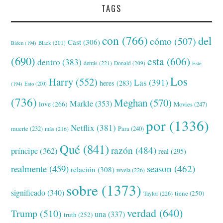
TAGS
con
(766)
del
cómo
(507)
Cast
(306)
Black
(201)
Biden
(194)
(690)
esta
(606)
dentro
(383)
detrás
(221)
Donald
(209)
Este
Los
Harry
(552)
Las
(391)
heres
(283)
(194)
Esto
(200)
(736)
Meghan
(570)
Markle
(353)
love
(266)
Movies
(247)
por
(1336)
Netflix
(381)
muerte
(232)
Para
(240)
más
(216)
Qué
(841)
razón
(484)
príncipe
(362)
real
(295)
realmente
(459)
season
(462)
relación
(308)
revela
(226)
sobre
(1373)
significado
(340)
tiene
(250)
Taylor
(226)
verdad
(640)
Trump
(510)
una
(337)
truth
(252)