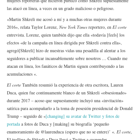
mujeres reporteras que hicieron público cómo Shkreli supuestamente
las atacó en línea, a veces en un grado malicioso o peligroso.
«Martin Shkreli me acosó a mí y a muchas otras mujeres durante
2016», relata Taylor Lorenz,
New York Times
reportero, en
El corte
entrevista. Lorenz, quien también dijo que ella «todavía [feels] los
efectos «de la campaña en línea dirigida por Shkreli contra ella»,
agregó[Shkreli] hizo de nuestras vidas una pesadilla al alentar a los
seguidores a publicar incansablemente sobre nosotros … Cuando me
atacan en línea, los fanáticos de Martin siguen contribuyendo a las
acumulaciones «.
El corte
También resumió la experiencia de otra escritora, Lauren
Duca, quien fue continuamente blanco de un Shkreli «obsesionado»
durante 2017 – acoso que supuestamente incluyó una «invitación»
satírica para acompañarlo a la toma de posesión presidencial de Donald
Trump – seguido de «
[changing] su avatar de Twitter y fotos de
portada
a fotos de Duca y [making] su biografía ‘pequeño
enamoramiento de @laurenduca (espero que no se entere)’ «.
El corte
,
El trolling de Shkreli a Duca llevó a Twitter a suspender