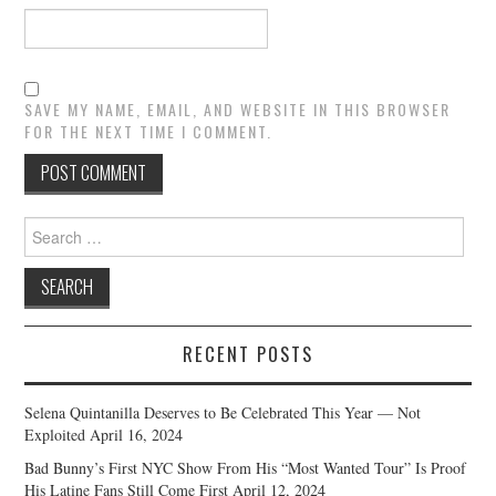
SAVE MY NAME, EMAIL, AND WEBSITE IN THIS BROWSER
FOR THE NEXT TIME I COMMENT.
Search
for:
RECENT POSTS
Selena Quintanilla Deserves to Be Celebrated This Year — Not
Exploited
April 16, 2024
Bad Bunny’s First NYC Show From His “Most Wanted Tour” Is Proof
His Latine Fans Still Come First
April 12, 2024