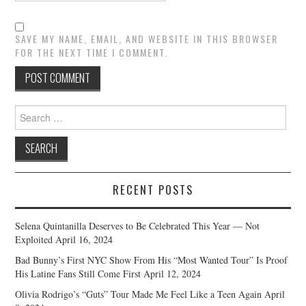
SAVE MY NAME, EMAIL, AND WEBSITE IN THIS BROWSER
FOR THE NEXT TIME I COMMENT.
Search
for:
RECENT POSTS
Selena Quintanilla Deserves to Be Celebrated This Year — Not
Exploited
April 16, 2024
Bad Bunny’s First NYC Show From His “Most Wanted Tour” Is Proof
His Latine Fans Still Come First
April 12, 2024
Olivia Rodrigo’s “Guts” Tour Made Me Feel Like a Teen Again
April