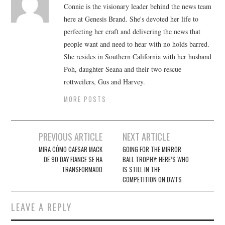
Connie is the visionary leader behind the news team
here at Genesis Brand. She's devoted her life to
perfecting her craft and delivering the news that
people want and need to hear with no holds barred.
She resides in Southern California with her husband
Poh, daughter Seana and their two rescue
rottweilers, Gus and Harvey.
MORE POSTS
Post
PREVIOUS ARTICLE
NEXT ARTICLE
navigation
MIRA CÓMO CAESAR MACK
GOING FOR THE MIRROR
DE 90 DAY FIANCE SE HA
BALL TROPHY: HERE’S WHO
TRANSFORMADO
IS STILL IN THE
COMPETITION ON DWTS
LEAVE A REPLY