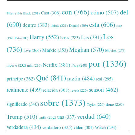
con
(766)
del
cómo
(507)
Cast
(306)
Black
(201)
Biden
(194)
(690)
esta
(606)
dentro
(383)
detrás
(221)
Donald
(209)
Este
Los
Harry
(552)
Las
(391)
heres
(283)
(194)
Esto
(200)
(736)
Meghan
(570)
Markle
(353)
love
(266)
Movies
(247)
por
(1336)
Netflix
(381)
muerte
(232)
Para
(240)
más
(216)
Qué
(841)
razón
(484)
príncipe
(362)
real
(295)
realmente
(459)
season
(462)
relación
(308)
revela
(226)
sobre
(1373)
significado
(340)
tiene
(250)
Taylor
(226)
verdad
(640)
Trump
(510)
una
(337)
truth
(252)
verdadera
(434)
verdadero
(325)
video
(301)
Watch
(294)