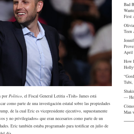
Bad B
Wante
First
Olivi
Teen 
Jenni
Prove
April
How I
Holly
“Gord
Tubi,
Shaki
s por
Político
, el Fiscal General Letitia «Tish» James está
— Her
car como parte de una investigación estatal sobre las propiedades
Cómo 
mp, de la cual Eric es vicepresidente ejecutivo, supuestamente
Man v
vos y no privilegiados» que eran necesarios como parte de un
dades. Eric también estaba programado para testificar en julio de
del día.