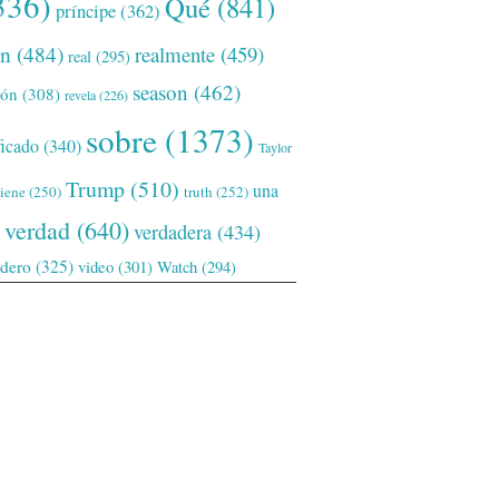
336)
Qué
(841)
príncipe
(362)
ón
(484)
realmente
(459)
real
(295)
season
(462)
ión
(308)
revela
(226)
sobre
(1373)
ficado
(340)
Taylor
Trump
(510)
una
tiene
(250)
truth
(252)
verdad
(640)
verdadera
(434)
adero
(325)
video
(301)
Watch
(294)