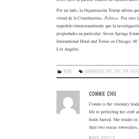
Por un lado, la Organización Trump afirma que
virtud de la Constitución»,
Político
. Por otro 
impedido intencionalmente que la investigación
propiedades en particular: Seven Springs Esta
International Hotel and Tower en Chicago; 40
Los Angeles.
NEWS
DEMANDADO
,
ERIC
,
ESTA
,
POR
,
RAZÓ
CONNIE CHU
Connie is the visionary lead
life to perfecting her craft
holds barred. She resides i
their two rescue rottweilers
MORE POSTS