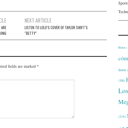
Sport
Techn
CLE
NEXT ARTICLE
 ARE
LISTEN TO LOLO’S COVER OF TAYLOR SWIFT’S
ONG
“BETTY”
Biden
(
cóm
ired fields are marked
*
detrás
(
(200)
Lo
Meg
(216)