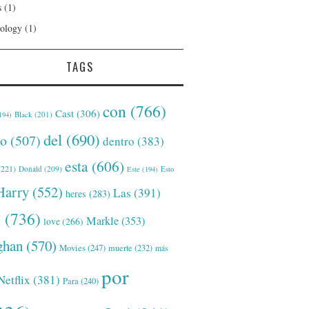
s
(1)
ology
(1)
TAGS
con
(766)
Cast
(306)
Black
(201)
194)
del
(690)
o
(507)
dentro
(383)
esta
(606)
221)
Donald
(209)
Este
(194)
Esto
Harry
(552)
Las
(391)
heres
(283)
s
(736)
Markle
(353)
love
(266)
han
(570)
Movies
(247)
muerte
(232)
más
por
Netflix
(381)
Para
(240)