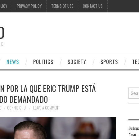
OLICY
PRIVACY POLICY
TERMS OF USE
CONTACT US
D
GE
NEWS
POLITICS
SOCIETY
SPORTS
TE
N POR LA QUE ERIC TRUMP ESTÁ
Searc
NDO DEMANDADO
for:
0
CONNIE CHU
LEAVE A COMMENT
Selen
Year 