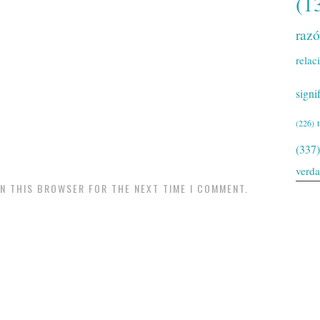
(1
raz
relac
signi
(226)
(337)
verd
IN THIS BROWSER FOR THE NEXT TIME I COMMENT.