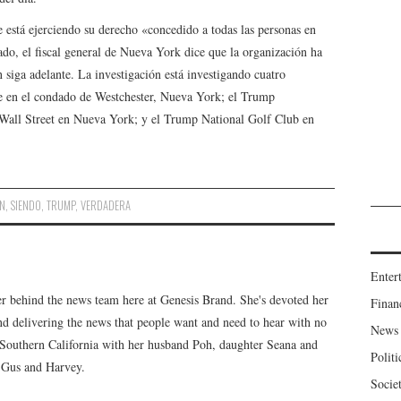
 está ejerciendo su derecho «concedido a todas las personas en
lado, el fiscal general de Nueva York dice que la organización ha
 siga adelante. La investigación está investigando cuatro
te en el condado de Westchester, Nueva York; el Trump
 Wall Street en Nueva York; y el Trump National Golf Club en
N
,
SIENDO
,
TRUMP
,
VERDADERA
Enter
er behind the news team here at Genesis Brand. She's devoted her
Finan
 and delivering the news that people want and need to hear with no
News
n Southern California with her husband Poh, daughter Seana and
Politi
, Gus and Harvey.
Socie