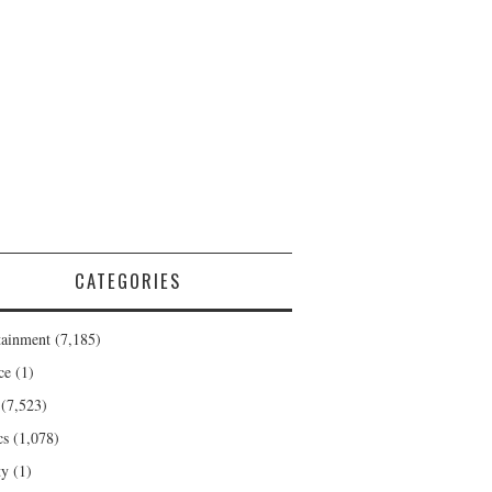
CATEGORIES
tainment
(7,185)
ce
(1)
(7,523)
cs
(1,078)
ty
(1)