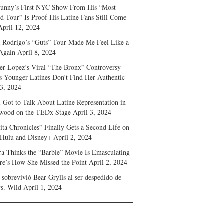
unny’s First NYC Show From His “Most
d Tour” Is Proof His Latine Fans Still Come
April 12, 2024
a Rodrigo’s “Guts” Tour Made Me Feel Like a
Again
April 8, 2024
fer Lopez’s Viral “The Bronx” Controversy
s Younger Latines Don’t Find Her Authentic
 3, 2024
 Got to Talk About Latine Representation in
wood on the TEDx Stage
April 3, 2024
ita Chronicles” Finally Gets a Second Life on
 Hulu and Disney+
April 2, 2024
ra Thinks the “Barbie” Movie Is Emasculating
e’s How She Missed the Point
April 2, 2024
sobrevivió Bear Grylls al ser despedido de
s. Wild
April 1, 2024