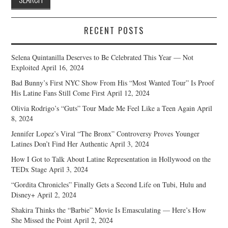
RECENT POSTS
Selena Quintanilla Deserves to Be Celebrated This Year — Not
Exploited
April 16, 2024
Bad Bunny’s First NYC Show From His “Most Wanted Tour” Is Proof
His Latine Fans Still Come First
April 12, 2024
Olivia Rodrigo’s “Guts” Tour Made Me Feel Like a Teen Again
April
8, 2024
Jennifer Lopez’s Viral “The Bronx” Controversy Proves Younger
Latines Don’t Find Her Authentic
April 3, 2024
How I Got to Talk About Latine Representation in Hollywood on the
TEDx Stage
April 3, 2024
“Gordita Chronicles” Finally Gets a Second Life on Tubi, Hulu and
Disney+
April 2, 2024
Shakira Thinks the “Barbie” Movie Is Emasculating — Here’s How
She Missed the Point
April 2, 2024