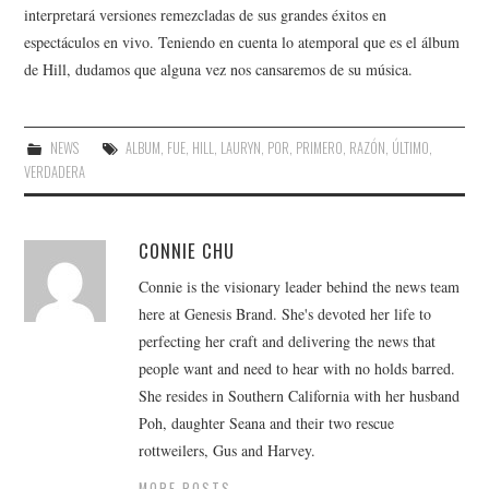
interpretará versiones remezcladas de sus grandes éxitos en
espectáculos en vivo. Teniendo en cuenta lo atemporal que es el álbum
de Hill, dudamos que alguna vez nos cansaremos de su música.
NEWS
ALBUM
,
FUE
,
HILL
,
LAURYN
,
POR
,
PRIMERO
,
RAZÓN
,
ÚLTIMO
,
VERDADERA
CONNIE CHU
Connie is the visionary leader behind the news team
here at Genesis Brand. She's devoted her life to
perfecting her craft and delivering the news that
people want and need to hear with no holds barred.
She resides in Southern California with her husband
Poh, daughter Seana and their two rescue
rottweilers, Gus and Harvey.
MORE POSTS