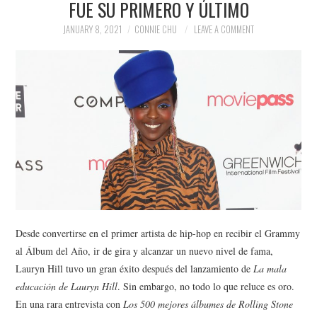
FUE SU PRIMERO Y ÚLTIMO
NEWS
JANUARY 8, 2021
CONNIE CHU
LEAVE A COMMENT
POLITICS
SOCIETY
SPORTS
TECHNOLOGY
Desde convertirse en el primer artista de hip-hop en recibir el Grammy
al Álbum del Año, ir de gira y alcanzar un nuevo nivel de fama,
Lauryn Hill tuvo un gran éxito después del lanzamiento de
La mala
educación de Lauryn Hill
. Sin embargo, no todo lo que reluce es oro.
En una rara entrevista con
Los 500 mejores álbumes de Rolling Stone