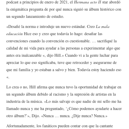
podcast a principios de enero de 2021, el
Hermana acto II
star abordó
la enigmática pregunta de por qué nunca siguió su álbum histórico con
un segundo lanzamiento de estudio.
«Desafié la norma e introduje un nuevo estándar. Creo
La mala
educación
Hice eso y creo que todavía lo hago: desafiar las
convenciones cuando la convención es cuestionable. … sacrifiqué la
calidad de mi vida para ayudar a las personas a experimentar algo que
antes era inalcanzable «, dijo Hill.» Cuando vi a la gente luchar para
apreciar lo que eso significaba, tuve que retroceder y asegurarme de
que mi familia y yo estaban a salvo y bien. Todavía estoy haciendo eso
«.
Lo crea o no, Hill afirma que nunca tuvo la oportunidad de trabajar en
un segundo álbum debido al racismo y la supresión de artistas en la
industria de la música. «Lo más salvaje es que nadie de mi sello me ha
llamado nunca y me ha preguntado, ‘¿Cómo podemos ayudarte a hacer
otro álbum?’», Dijo. «Nunca … nunca. ¿Dije nunca? Nunca.»
Afortunadamente, los fanáticos pueden contar con que la cantante