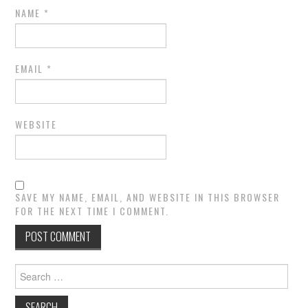
NAME
*
EMAIL
*
WEBSITE
SAVE MY NAME, EMAIL, AND WEBSITE IN THIS BROWSER
FOR THE NEXT TIME I COMMENT.
Search
for: