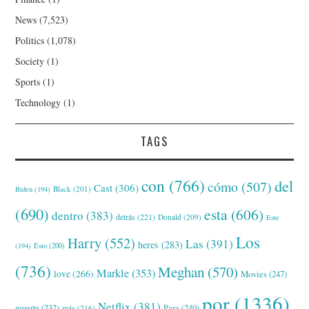
News
(7,523)
Politics
(1,078)
Society
(1)
Sports
(1)
Technology
(1)
TAGS
con
(766)
del
cómo
(507)
Cast
(306)
Black
(201)
Biden
(194)
(690)
esta
(606)
dentro
(383)
detrás
(221)
Donald
(209)
Este
Los
Harry
(552)
Las
(391)
heres
(283)
(194)
Esto
(200)
(736)
Meghan
(570)
Markle
(353)
love
(266)
Movies
(247)
por
(1336)
Netflix
(381)
muerte
(232)
Para
(240)
más
(216)