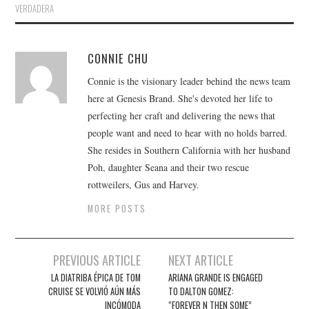
VERDADERA
CONNIE CHU
Connie is the visionary leader behind the news team
here at Genesis Brand. She's devoted her life to
perfecting her craft and delivering the news that
people want and need to hear with no holds barred.
She resides in Southern California with her husband
Poh, daughter Seana and their two rescue
rottweilers, Gus and Harvey.
MORE POSTS
Post
PREVIOUS ARTICLE
NEXT ARTICLE
navigation
LA DIATRIBA ÉPICA DE TOM
ARIANA GRANDE IS ENGAGED
CRUISE SE VOLVIÓ AÚN MÁS
TO DALTON GOMEZ:
INCÓMODA
“FOREVER N THEN SOME”