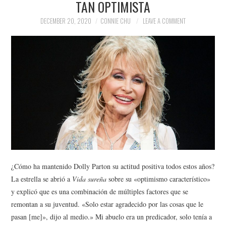
TAN OPTIMISTA
NEWS
DECEMBER 20, 2020
CONNIE CHU
LEAVE A COMMENT
POLITICS
SOCIETY
SPORTS
TECHNOLOGY
¿Cómo ha mantenido Dolly Parton su actitud positiva todos estos años?
La estrella se abrió a
Vida sureña
sobre su «optimismo característico»
y explicó que es una combinación de múltiples factores que se
remontan a su juventud. «Solo estar agradecido por las cosas que le
pasan [me]», dijo al medio.» Mi abuelo era un predicador, solo tenía a