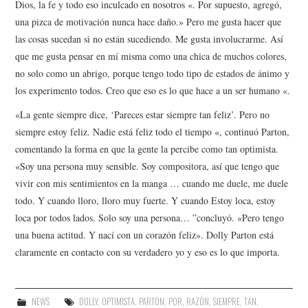
Dios, la fe y todo eso inculcado en nosotros «. Por supuesto, agregó,
una pizca de motivación nunca hace daño.» Pero me gusta hacer que
las cosas sucedan si no están sucediendo. Me gusta involucrarme. Así
que me gusta pensar en mí misma como una chica de muchos colores,
no solo como un abrigo, porque tengo todo tipo de estados de ánimo y
los experimento todos. Creo que eso es lo que hace a un ser humano «.
«La gente siempre dice, ‘Pareces estar siempre tan feliz’. Pero no
siempre estoy feliz. Nadie está feliz todo el tiempo «, continuó Parton,
comentando la forma en que la gente la percibe como tan optimista.
«Soy una persona muy sensible. Soy compositora, así que tengo que
vivir con mis sentimientos en la manga … cuando me duele, me duele
todo. Y cuando lloro, lloro muy fuerte. Y cuando Estoy loca, estoy
loca por todos lados. Solo soy una persona… ”concluyó. «Pero tengo
una buena actitud. Y nací con un corazón feliz». Dolly Parton está
claramente en contacto con su verdadero yo y eso es lo que importa.
NEWS
DOLLY
,
OPTIMISTA
,
PARTON
,
POR
,
RAZÓN
,
SIEMPRE
,
TAN
,