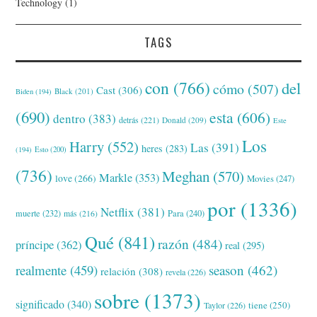
Technology
(1)
TAGS
con
(766)
del
cómo
(507)
Cast
(306)
Black
(201)
Biden
(194)
(690)
esta
(606)
dentro
(383)
detrás
(221)
Donald
(209)
Este
Los
Harry
(552)
Las
(391)
heres
(283)
(194)
Esto
(200)
(736)
Meghan
(570)
Markle
(353)
love
(266)
Movies
(247)
por
(1336)
Netflix
(381)
muerte
(232)
Para
(240)
más
(216)
Qué
(841)
razón
(484)
príncipe
(362)
real
(295)
realmente
(459)
season
(462)
relación
(308)
revela
(226)
sobre
(1373)
significado
(340)
tiene
(250)
Taylor
(226)