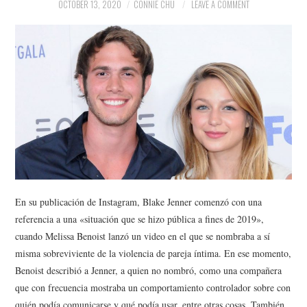
NEWS
OCTOBER 13, 2020
CONNIE CHU
LEAVE A COMMENT
POLITICS
SOCIETY
SPORTS
TECHNOLOGY
En su publicación de Instagram, Blake Jenner comenzó con una
referencia a una «situación que se hizo pública a fines de 2019»,
cuando Melissa Benoist lanzó un video en el que se nombraba a sí
misma sobreviviente de la violencia de pareja íntima. En ese momento,
Benoist describió a Jenner, a quien no nombró, como una compañera
que con frecuencia mostraba un comportamiento controlador sobre con
quién podía comunicarse y qué podía usar, entre otras cosas. También