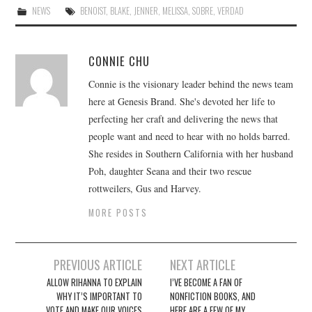
NEWS
BENOIST
,
BLAKE
,
JENNER
,
MELISSA
,
SOBRE
,
VERDAD
CONNIE CHU
Connie is the visionary leader behind the news team
here at Genesis Brand. She's devoted her life to
perfecting her craft and delivering the news that
people want and need to hear with no holds barred.
She resides in Southern California with her husband
Poh, daughter Seana and their two rescue
rottweilers, Gus and Harvey.
MORE POSTS
Post
PREVIOUS ARTICLE
NEXT ARTICLE
navigation
ALLOW RIHANNA TO EXPLAIN
I’VE BECOME A FAN OF
WHY IT’S IMPORTANT TO
NONFICTION BOOKS, AND
VOTE AND MAKE OUR VOICES
HERE ARE A FEW OF MY