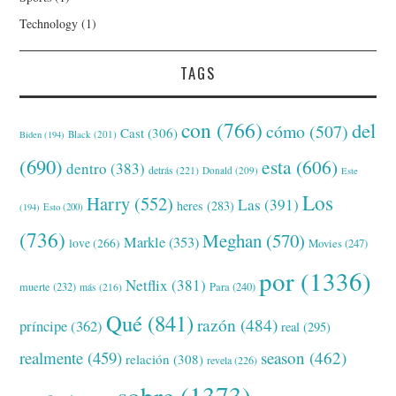
Technology
(1)
TAGS
con
(766)
del
cómo
(507)
Cast
(306)
Black
(201)
Biden
(194)
(690)
esta
(606)
dentro
(383)
detrás
(221)
Donald
(209)
Este
Los
Harry
(552)
Las
(391)
heres
(283)
(194)
Esto
(200)
(736)
Meghan
(570)
Markle
(353)
love
(266)
Movies
(247)
por
(1336)
Netflix
(381)
muerte
(232)
Para
(240)
más
(216)
Qué
(841)
razón
(484)
príncipe
(362)
real
(295)
realmente
(459)
season
(462)
relación
(308)
revela
(226)
sobre
(1373)