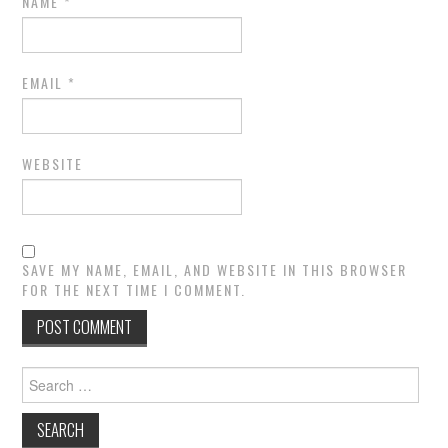
NAME
*
EMAIL
*
WEBSITE
SAVE MY NAME, EMAIL, AND WEBSITE IN THIS BROWSER
FOR THE NEXT TIME I COMMENT.
Search
for: