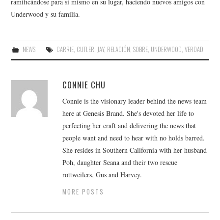
ramificándose para sí mismo en su lugar, haciendo nuevos amigos con
Underwood y su familia.
NEWS
CARRIE
,
CUTLER
,
JAY
,
RELACIÓN
,
SOBRE
,
UNDERWOOD
,
VERDAD
CONNIE CHU
Connie is the visionary leader behind the news team
here at Genesis Brand. She's devoted her life to
perfecting her craft and delivering the news that
people want and need to hear with no holds barred.
She resides in Southern California with her husband
Poh, daughter Seana and their two rescue
rottweilers, Gus and Harvey.
MORE POSTS