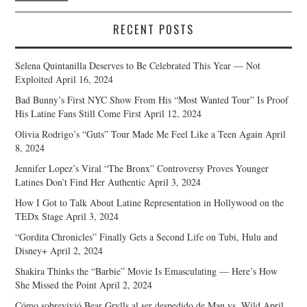
RECENT POSTS
Selena Quintanilla Deserves to Be Celebrated This Year — Not
Exploited
April 16, 2024
Bad Bunny’s First NYC Show From His “Most Wanted Tour” Is Proof
His Latine Fans Still Come First
April 12, 2024
Olivia Rodrigo’s “Guts” Tour Made Me Feel Like a Teen Again
April
8, 2024
Jennifer Lopez’s Viral “The Bronx” Controversy Proves Younger
Latines Don’t Find Her Authentic
April 3, 2024
How I Got to Talk About Latine Representation in Hollywood on the
TEDx Stage
April 3, 2024
“Gordita Chronicles” Finally Gets a Second Life on Tubi, Hulu and
Disney+
April 2, 2024
Shakira Thinks the “Barbie” Movie Is Emasculating — Here’s How
She Missed the Point
April 2, 2024
Cómo sobrevivió Bear Grylls al ser despedido de Man vs. Wild
April