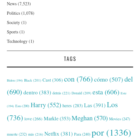
News
(7,523)
Politics
(1,078)
Society
(1)
Sports
(1)
Technology
(1)
TAGS
con
(766)
del
cómo
(507)
Cast
(306)
Black
(201)
Biden
(194)
(690)
esta
(606)
dentro
(383)
detrás
(221)
Donald
(209)
Este
Los
Harry
(552)
Las
(391)
heres
(283)
(194)
Esto
(200)
(736)
Meghan
(570)
Markle
(353)
love
(266)
Movies
(247)
por
(1336)
Netflix
(381)
muerte
(232)
Para
(240)
más
(216)