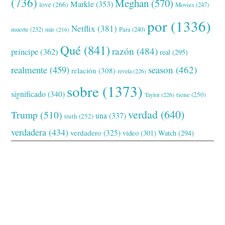
(736)
Meghan
(570)
Markle
(353)
love
(266)
Movies
(247)
por
(1336)
Netflix
(381)
muerte
(232)
Para
(240)
más
(216)
Qué
(841)
razón
(484)
príncipe
(362)
real
(295)
realmente
(459)
season
(462)
relación
(308)
revela
(226)
sobre
(1373)
significado
(340)
tiene
(250)
Taylor
(226)
verdad
(640)
Trump
(510)
una
(337)
truth
(252)
verdadera
(434)
verdadero
(325)
video
(301)
Watch
(294)