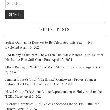
Search
for:
RECENT POSTS
Selena Quintanilla Deserves to Be Celebrated This Year — Not
Exploited
April 16, 2024
Bad Bunny’s First NYC Show From His “Most Wanted Tour” Is Proof
His Latine Fans Still Come First
April 12, 2024
Olivia Rodrigo’s “Guts” Tour Made Me Feel Like a Teen Again
April
8, 2024
Jennifer Lopez’s Viral “The Bronx” Controversy Proves Younger
Latines Don’t Find Her Authentic
April 3, 2024
How I Got to Talk About Latine Representation in Hollywood on the
TEDx Stage
April 3, 2024
“Gordita Chronicles” Finally Gets a Second Life on Tubi, Hulu and
Disney+
April 2, 2024