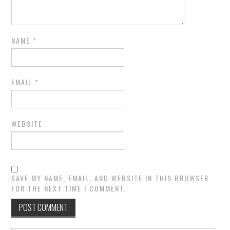
NAME
*
EMAIL
*
WEBSITE
SAVE MY NAME, EMAIL, AND WEBSITE IN THIS BROWSER
FOR THE NEXT TIME I COMMENT.