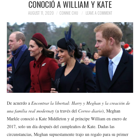
CONOCIÓ A WILLIAM Y KATE
NEWS
AUGUST 11, 2020
CONNIE CHU
LEAVE A COMMENT
POLITICS
SOCIETY
SPORTS
TECHNOLOGY
De acuerdo a
Encontrar la libertad: Harry y Meghan y la creación de
una familia real moderna
y (a través del
Correo diario
), Meghan
Markle conoció a Kate Middleton y al príncipe William en enero de
2017, solo un día después del cumpleaños de Kate. Dadas las
circunstancias, Meghan supuestamente trajo un regalo para su primer