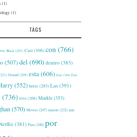
s
(1)
ology
(1)
TAGS
con
(766)
Cast
(306)
Black
(201)
194)
del
(690)
o
(507)
dentro
(383)
esta
(606)
221)
Donald
(209)
Este
(194)
Esto
Harry
(552)
Las
(391)
heres
(283)
s
(736)
Markle
(353)
love
(266)
han
(570)
Movies
(247)
muerte
(232)
más
por
Netflix
(381)
Para
(240)