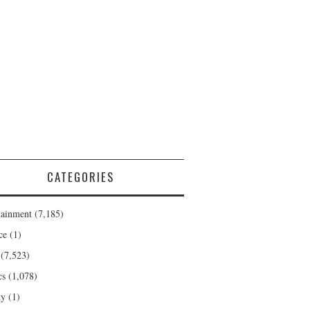
CATEGORIES
tainment
(7,185)
ce
(1)
(7,523)
cs
(1,078)
ty
(1)