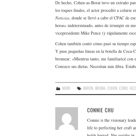
De hecho, Cohen-as-Borat tuvo un extraño par
los toques finales, el actor procedió a colars
Noticias
, donde se llevó a cabo el CPAC de es
horas» indeterminado, antes de irrumpir en med
vicepresidente Mike Pence (y rápidamente escol
Cohen también contó cómo pasó su tiempo esp
Y puse pequeñas líneas en la botella de Coca-C
bromear: «Mientras tanto, me familiaricé con 
Conozco sus dietas. Necesitan más fibra. Esta
NEWS
BARON
,
BROMA
,
COHEN
,
CÓMO
,
HIZ
CONNIE CHU
Connie is the visionary lead
life to perfecting her craft
holds barred. She resides i