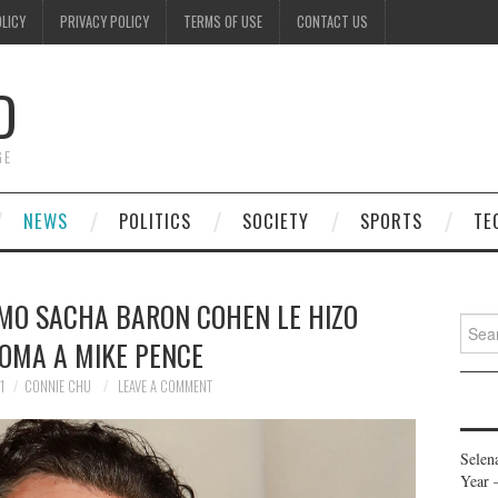
OLICY
PRIVACY POLICY
TERMS OF USE
CONTACT US
D
GE
NEWS
POLITICS
SOCIETY
SPORTS
TE
MO SACHA BARON COHEN LE HIZO
Searc
OMA A MIKE PENCE
for:
1
CONNIE CHU
LEAVE A COMMENT
Selen
Year 