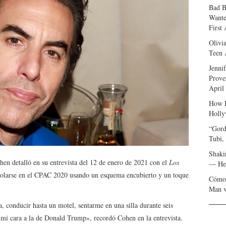
Bad B
Wante
First
Olivi
Teen 
Jenni
Prove
April
How I
Holly
“Gord
Tubi,
Shaki
hen detalló en su entrevista del 12 de enero de 2021 con el
Los
— Her
 colarse en el CPAC 2020 usando un esquema encubierto y un toque
Cómo 
Man v
, conducir hasta un motel, sentarme en una silla durante seis
 mi cara a la de Donald Trump», recordó Cohen en la entrevista.