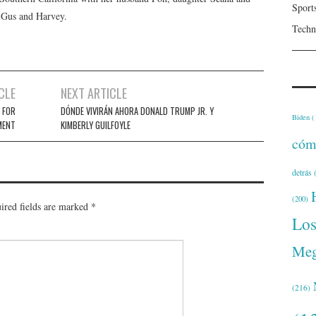
Sport
, Gus and Harvey.
Techn
CLE
NEXT ARTICLE
 FOR
DÓNDE VIVIRÁN AHORA DONALD TRUMP JR. Y
Biden
(
MENT
KIMBERLY GUILFOYLE
cóm
detrás
(
(200)
ired fields are marked
*
Lo
Meg
(216)