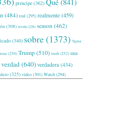
336)
Qué
(841)
príncipe
(362)
ón
(484)
realmente
(459)
real
(295)
season
(462)
ión
(308)
revela
(226)
sobre
(1373)
ficado
(340)
Taylor
Trump
(510)
una
tiene
(250)
truth
(252)
verdad
(640)
verdadera
(434)
adero
(325)
video
(301)
Watch
(294)