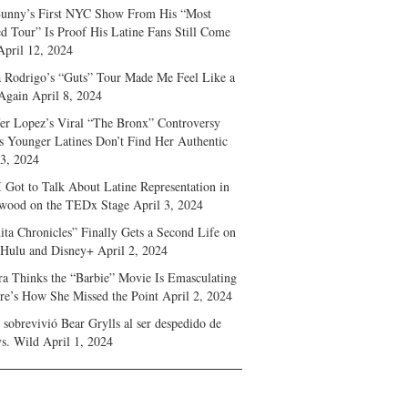
unny’s First NYC Show From His “Most
d Tour” Is Proof His Latine Fans Still Come
April 12, 2024
a Rodrigo’s “Guts” Tour Made Me Feel Like a
Again
April 8, 2024
fer Lopez’s Viral “The Bronx” Controversy
s Younger Latines Don’t Find Her Authentic
 3, 2024
 Got to Talk About Latine Representation in
wood on the TEDx Stage
April 3, 2024
ita Chronicles” Finally Gets a Second Life on
 Hulu and Disney+
April 2, 2024
ra Thinks the “Barbie” Movie Is Emasculating
e’s How She Missed the Point
April 2, 2024
sobrevivió Bear Grylls al ser despedido de
s. Wild
April 1, 2024