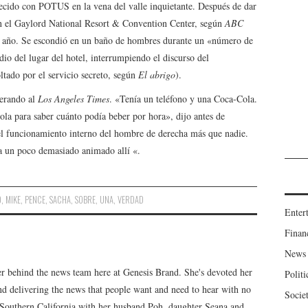
ecido con POTUS en la vena del valle inquietante. Después de dar
e en el Gaylord National Resort & Convention Center, según
ABC
e año. Se escondió en un baño de hombres durante un «número de
io del lugar del hotel, interrumpiendo el discurso del
tado por el servicio secreto, según
El abrigo
).
erando al
Los Angeles Times
. «Tenía un teléfono y una Coca-Cola.
ola para saber cuánto podía beber por hora», dijo antes de
el funcionamiento interno del hombre de derecha más que nadie.
ba un poco demasiado animado allí «.
O
,
MIKE
,
PENCE
,
SACHA
,
SOBRE
,
UNA
,
VERDAD
Enter
Finan
News
er behind the news team here at Genesis Brand. She's devoted her
Politi
 and delivering the news that people want and need to hear with no
Socie
n Southern California with her husband Poh, daughter Seana and