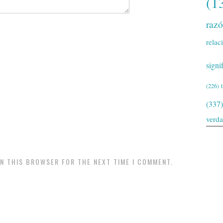
(1
raz
relac
signi
(226)
(337)
verd
IN THIS BROWSER FOR THE NEXT TIME I COMMENT.