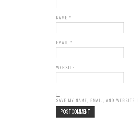
NAME
*
EMAIL
*
WEBSITE
SAVE MY NAME, EMAIL, AND WEBSITE 