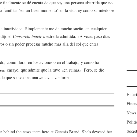
te finalmente se dé cuenta de que soy una persona aburrida que no
na familia» ‘en un buen momento’ en la vida «y cómo su miedo se
y la inactividad. Simplemente me da mucho sueño, en cualquier
 dijo el
Consorcio inactivo
estrella admitida. «A veces paso días
bros o sin poder procesar mucho más allá del sol que entra
o, como llorar en los aviones o en el trabajo, y cómo ha
our
ensayo, que admite que la tuvo «en ruinas». Pero, se dio
n de que se avecina una «nueva aventura».
Enter
Finan
News
Politi
Socie
er behind the news team here at Genesis Brand. She's devoted her