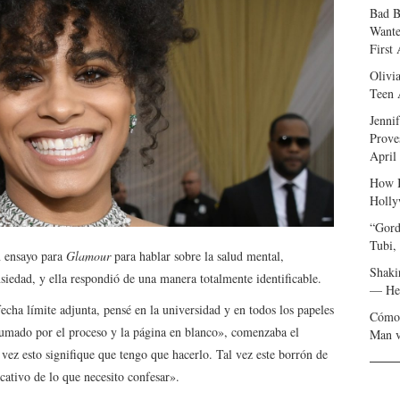
Bad B
Wante
First
Olivi
Teen 
Jenni
Prove
April
How I
Holly
“Gord
Tubi,
n ensayo para
Glamour
para hablar sobre la salud mental,
Shaki
siedad, y ella respondió de una manera totalmente identificable.
— Her
echa límite adjunta, pensé en la universidad y en todos los papeles
Cómo 
umado por el proceso y la página en blanco», comenzaba el
Man v
vez esto signifique que tengo que hacerlo. Tal vez este borrón de
cativo de lo que necesito confesar».