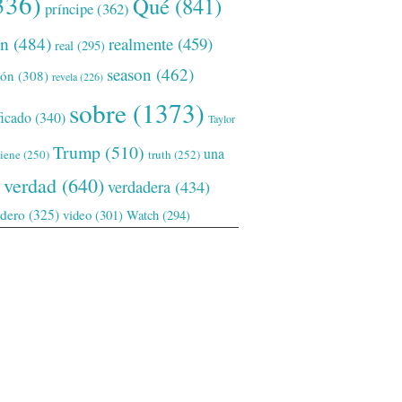
336)
Qué
(841)
príncipe
(362)
ón
(484)
realmente
(459)
real
(295)
season
(462)
ión
(308)
revela
(226)
sobre
(1373)
ficado
(340)
Taylor
Trump
(510)
una
tiene
(250)
truth
(252)
verdad
(640)
verdadera
(434)
adero
(325)
video
(301)
Watch
(294)