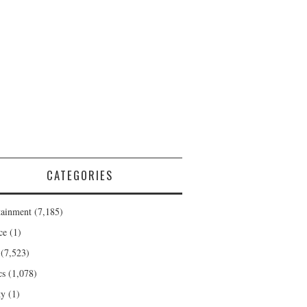
CATEGORIES
tainment
(7,185)
ce
(1)
(7,523)
cs
(1,078)
ty
(1)