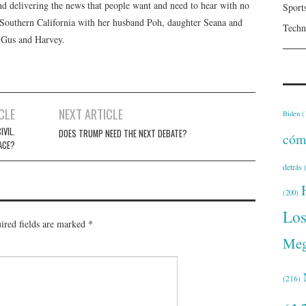
 and delivering the news that people want and need to hear with no
Sport
n Southern California with her husband Poh, daughter Seana and
Techn
, Gus and Harvey.
CLE
NEXT ARTICLE
Biden
(
IVIL.
DOES TRUMP NEED THE NEXT DEBATE?
cóm
ACE?
detrás
(
(200)
Lo
ired fields are marked
*
Meg
(216)