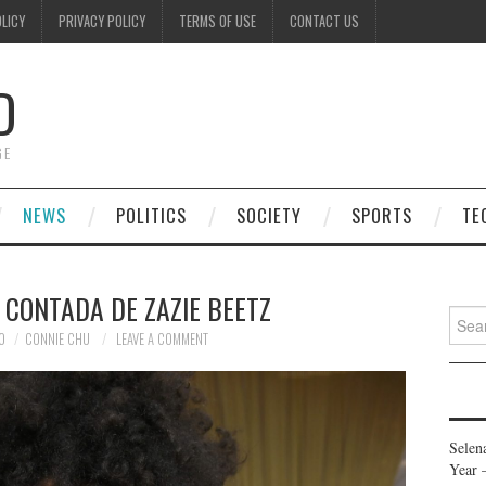
OLICY
PRIVACY POLICY
TERMS OF USE
CONTACT US
D
GE
NEWS
POLITICS
SOCIETY
SPORTS
TE
 CONTADA DE ZAZIE BEETZ
Searc
for:
0
CONNIE CHU
LEAVE A COMMENT
Selen
Year 