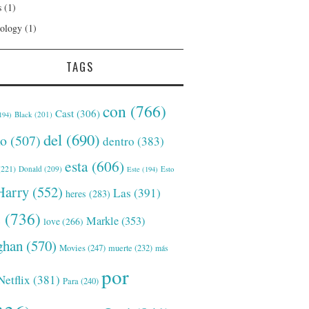
s
(1)
ology
(1)
TAGS
con
(766)
Cast
(306)
Black
(201)
194)
del
(690)
o
(507)
dentro
(383)
esta
(606)
221)
Donald
(209)
Este
(194)
Esto
Harry
(552)
Las
(391)
heres
(283)
s
(736)
Markle
(353)
love
(266)
han
(570)
Movies
(247)
muerte
(232)
más
por
Netflix
(381)
Para
(240)