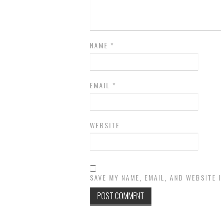
NAME
*
EMAIL
*
WEBSITE
SAVE MY NAME, EMAIL, AND WEBSITE 