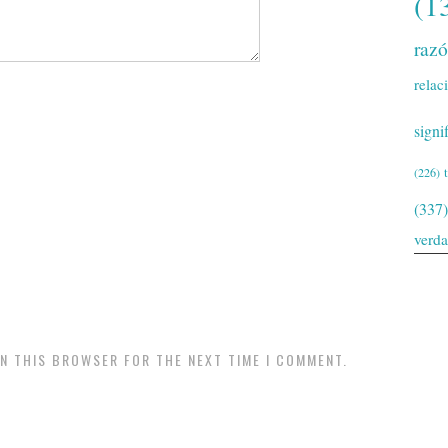
(1
raz
relac
signi
(226)
(337)
verd
IN THIS BROWSER FOR THE NEXT TIME I COMMENT.