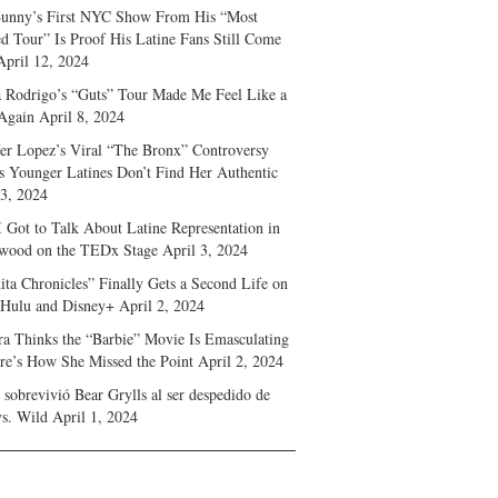
unny’s First NYC Show From His “Most
d Tour” Is Proof His Latine Fans Still Come
April 12, 2024
a Rodrigo’s “Guts” Tour Made Me Feel Like a
Again
April 8, 2024
fer Lopez’s Viral “The Bronx” Controversy
s Younger Latines Don’t Find Her Authentic
 3, 2024
 Got to Talk About Latine Representation in
wood on the TEDx Stage
April 3, 2024
ita Chronicles” Finally Gets a Second Life on
 Hulu and Disney+
April 2, 2024
ra Thinks the “Barbie” Movie Is Emasculating
e’s How She Missed the Point
April 2, 2024
sobrevivió Bear Grylls al ser despedido de
s. Wild
April 1, 2024