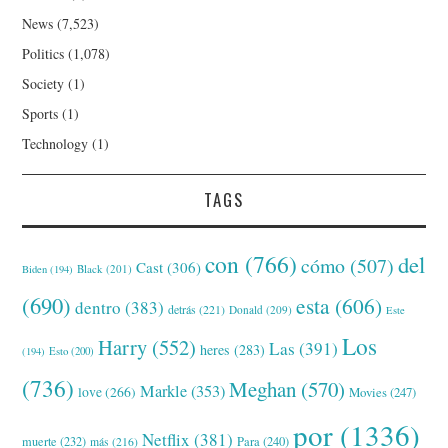
News
(7,523)
Politics
(1,078)
Society
(1)
Sports
(1)
Technology
(1)
TAGS
con
(766)
del
cómo
(507)
Cast
(306)
Black
(201)
Biden
(194)
(690)
esta
(606)
dentro
(383)
detrás
(221)
Donald
(209)
Este
Los
Harry
(552)
Las
(391)
heres
(283)
(194)
Esto
(200)
(736)
Meghan
(570)
Markle
(353)
love
(266)
Movies
(247)
por
(1336)
Netflix
(381)
muerte
(232)
Para
(240)
más
(216)