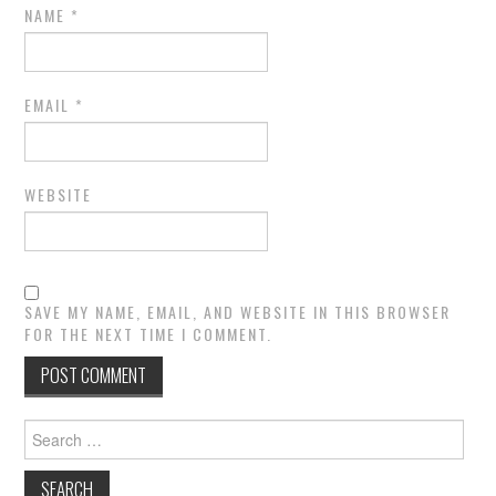
NAME
*
EMAIL
*
WEBSITE
SAVE MY NAME, EMAIL, AND WEBSITE IN THIS BROWSER
FOR THE NEXT TIME I COMMENT.
Search
for: