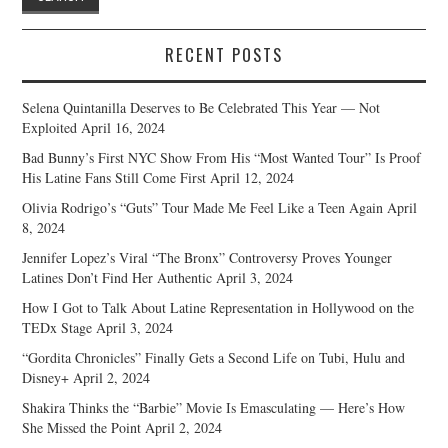
RECENT POSTS
Selena Quintanilla Deserves to Be Celebrated This Year — Not
Exploited
April 16, 2024
Bad Bunny’s First NYC Show From His “Most Wanted Tour” Is Proof
His Latine Fans Still Come First
April 12, 2024
Olivia Rodrigo’s “Guts” Tour Made Me Feel Like a Teen Again
April
8, 2024
Jennifer Lopez’s Viral “The Bronx” Controversy Proves Younger
Latines Don’t Find Her Authentic
April 3, 2024
How I Got to Talk About Latine Representation in Hollywood on the
TEDx Stage
April 3, 2024
“Gordita Chronicles” Finally Gets a Second Life on Tubi, Hulu and
Disney+
April 2, 2024
Shakira Thinks the “Barbie” Movie Is Emasculating — Here’s How
She Missed the Point
April 2, 2024