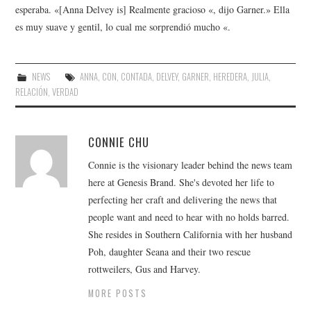
esperaba. «[Anna Delvey is] Realmente gracioso «, dijo Garner.» Ella
es muy suave y gentil, lo cual me sorprendió mucho «.
NEWS
ANNA
,
CON
,
CONTADA
,
DELVEY
,
GARNER
,
HEREDERA
,
JULIA
,
RELACIÓN
,
VERDAD
CONNIE CHU
Connie is the visionary leader behind the news team
here at Genesis Brand. She's devoted her life to
perfecting her craft and delivering the news that
people want and need to hear with no holds barred.
She resides in Southern California with her husband
Poh, daughter Seana and their two rescue
rottweilers, Gus and Harvey.
MORE POSTS