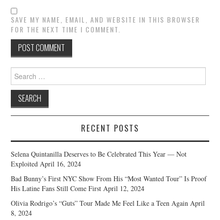
SAVE MY NAME, EMAIL, AND WEBSITE IN THIS BROWSER
FOR THE NEXT TIME I COMMENT.
Search
for:
RECENT POSTS
Selena Quintanilla Deserves to Be Celebrated This Year — Not
Exploited
April 16, 2024
Bad Bunny’s First NYC Show From His “Most Wanted Tour” Is Proof
His Latine Fans Still Come First
April 12, 2024
Olivia Rodrigo’s “Guts” Tour Made Me Feel Like a Teen Again
April
8, 2024