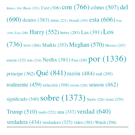
con
(766)
del
cómo
(507)
Cast
(306)
Black
(201)
Biden
(194)
(690)
esta
(606)
dentro
(383)
detrás
(221)
Donald
(209)
Este
Los
Harry
(552)
Las
(391)
heres
(283)
(194)
Esto
(200)
(736)
Meghan
(570)
Markle
(353)
love
(266)
Movies
(247)
por
(1336)
Netflix
(381)
muerte
(232)
Para
(240)
más
(216)
Qué
(841)
razón
(484)
príncipe
(362)
real
(295)
realmente
(459)
season
(462)
relación
(308)
revela
(226)
sobre
(1373)
significado
(340)
tiene
(250)
Taylor
(226)
verdad
(640)
Trump
(510)
una
(337)
truth
(252)
verdadera
(434)
verdadero
(325)
video
(301)
Watch
(294)