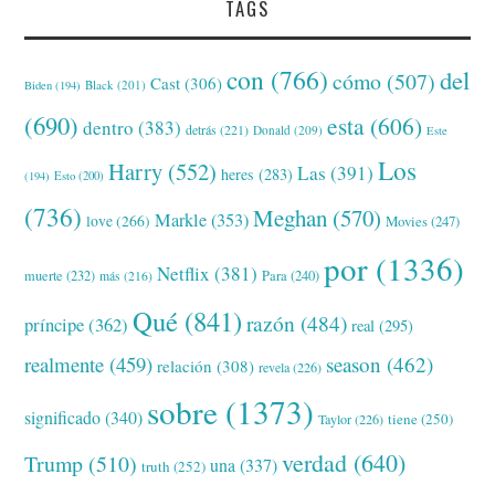
TAGS
con
(766)
del
cómo
(507)
Cast
(306)
Black
(201)
Biden
(194)
(690)
esta
(606)
dentro
(383)
detrás
(221)
Donald
(209)
Este
Los
Harry
(552)
Las
(391)
heres
(283)
(194)
Esto
(200)
(736)
Meghan
(570)
Markle
(353)
love
(266)
Movies
(247)
por
(1336)
Netflix
(381)
muerte
(232)
Para
(240)
más
(216)
Qué
(841)
razón
(484)
príncipe
(362)
real
(295)
realmente
(459)
season
(462)
relación
(308)
revela
(226)
sobre
(1373)
significado
(340)
tiene
(250)
Taylor
(226)
verdad
(640)
Trump
(510)
una
(337)
truth
(252)