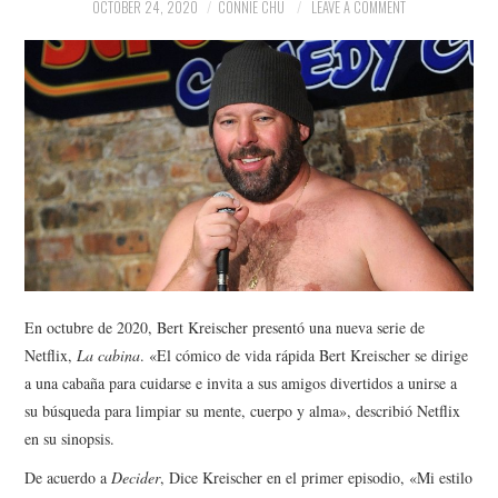
NEWS
OCTOBER 24, 2020
CONNIE CHU
LEAVE A COMMENT
POLITICS
SOCIETY
SPORTS
TECHNOLOGY
En octubre de 2020, Bert Kreischer presentó una nueva serie de
Netflix,
La cabina
. «El cómico de vida rápida Bert Kreischer se dirige
a una cabaña para cuidarse e invita a sus amigos divertidos a unirse a
su búsqueda para limpiar su mente, cuerpo y alma», describió Netflix
en su sinopsis.
De acuerdo a
Decider
, Dice Kreischer en el primer episodio, «Mi estilo