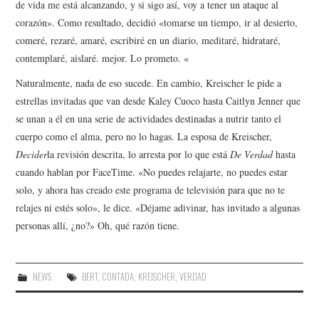
de vida me está alcanzando, y si sigo así, voy a tener un ataque al
corazón». Como resultado, decidió «tomarse un tiempo, ir al desierto,
comeré, rezaré, amaré, escribiré en un diario, meditaré, hidrataré,
contemplaré, aislaré. mejor. Lo prometo. «
Naturalmente, nada de eso sucede. En cambio, Kreischer le pide a
estrellas invitadas que van desde Kaley Cuoco hasta Caitlyn Jenner que
se unan a él en una serie de actividades destinadas a nutrir tanto el
cuerpo como el alma, pero no lo hagas. La esposa de Kreischer,
Decider
la revisión descrita, lo arresta por lo que está
De Verdad
hasta
cuando hablan por FaceTime. «No puedes relajarte, no puedes estar
solo, y ahora has creado este programa de televisión para que no te
relajes ni estés solo», le dice. «Déjame adivinar, has invitado a algunas
personas allí, ¿no?» Oh, qué razón tiene.
NEWS
BERT
,
CONTADA
,
KREISCHER
,
VERDAD