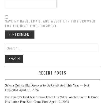
SAVE MY NAME, EMAIL, AND WEBSITE IN THIS BROWSER
FOR THE NEXT TIME I COMMENT.
Search
for:
RECENT POSTS
Selena Quintanilla Deserves to Be Celebrated This Year — Not
Exploited
April 16, 2024
Bad Bunny’s First NYC Show From His “Most Wanted Tour” Is Proof
His Latine Fans Still Come First
April 12, 2024