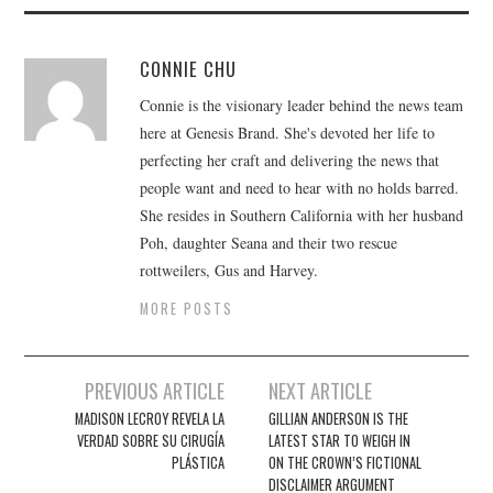
CONNIE CHU
Connie is the visionary leader behind the news team
here at Genesis Brand. She's devoted her life to
perfecting her craft and delivering the news that
people want and need to hear with no holds barred.
She resides in Southern California with her husband
Poh, daughter Seana and their two rescue
rottweilers, Gus and Harvey.
MORE POSTS
Post
PREVIOUS ARTICLE
NEXT ARTICLE
navigation
MADISON LECROY REVELA LA
GILLIAN ANDERSON IS THE
VERDAD SOBRE SU CIRUGÍA
LATEST STAR TO WEIGH IN
PLÁSTICA
ON THE CROWN’S FICTIONAL
DISCLAIMER ARGUMENT