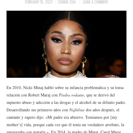
NEWS
FEBRUARY 15, 2021
CONNIE CHU
LEAVE A COMMENT
POLITICS
SOCIETY
SPORTS
TECHNOLOGY
En 2010, Nicki Minaj habló sobre su infancia problemática y su tensa
relación con Robert Maraj con
Piedra rodante
, que se derivó del
supuesto abuso y adicción a las drogas y el alcohol de su difunto padre.
Desarrollando sus primeros años con
Nightline
dos años después, el
cantante y rapero dijo: «Mi padre era abusivo. Temíamos por [my
mother’s] vida, porque cada vez que él tenía un verdadero arrebato, la
amenazaba con matarla «. En 2014, la madre de Minaj, Carol Maraj,