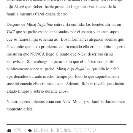
dijo
El sol
que Robert había prendido fuego una vez la casa de la
familia mientras Carol estaba dentro.
Después de Minaj
Nightline
entrevista emitida, las fuentes afirmaron
TMZ
que su padre estaba «aplastado» por el asunto y «nunca supo»
que su famosa hija se sentía así. Los informantes alegaron además que
él «admite que tuvo problemas de ira cuando ella era una niña … pero
insiste en que NUNCA llegó al punto que Nicki describió en su
entrevista». Sin embargo, a pesar de lo que el músico compartió
públicamente sobre su padre, Minaj dijo
Nightline
que ella lo había
«perdonado» durante mucho tiempo por todo lo que supuestamente
sucedió cuando ella era más joven. Además, Robert reveló que «había
estado limpio y sobrio durante años».
Nuestros pensamientos están con Nicki Minaj y su familia durante este
momento difícil.
NEWS
DEL
,
MINAJ
,
MUERTE
,
NICKI
,
PADRE
,
TRÁGICA