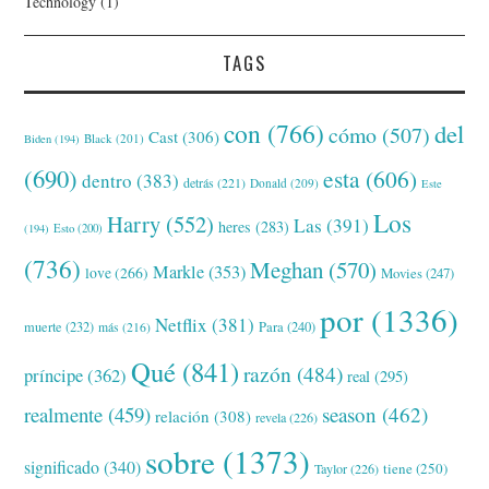
Technology
(1)
TAGS
con
(766)
del
cómo
(507)
Cast
(306)
Black
(201)
Biden
(194)
(690)
esta
(606)
dentro
(383)
detrás
(221)
Donald
(209)
Este
Los
Harry
(552)
Las
(391)
heres
(283)
(194)
Esto
(200)
(736)
Meghan
(570)
Markle
(353)
love
(266)
Movies
(247)
por
(1336)
Netflix
(381)
muerte
(232)
Para
(240)
más
(216)
Qué
(841)
razón
(484)
príncipe
(362)
real
(295)
realmente
(459)
season
(462)
relación
(308)
revela
(226)
sobre
(1373)
significado
(340)
tiene
(250)
Taylor
(226)