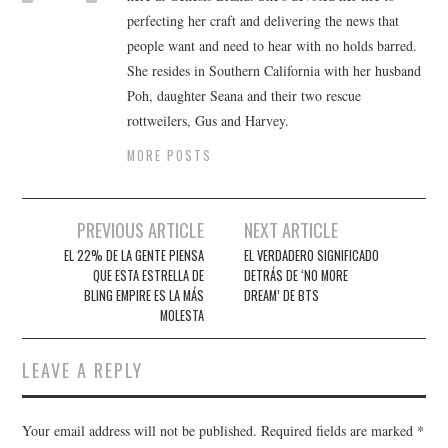
perfecting her craft and delivering the news that
people want and need to hear with no holds barred.
She resides in Southern California with her husband
Poh, daughter Seana and their two rescue
rottweilers, Gus and Harvey.
MORE POSTS
Post
PREVIOUS ARTICLE
NEXT ARTICLE
navigation
EL 22% DE LA GENTE PIENSA
EL VERDADERO SIGNIFICADO
QUE ESTA ESTRELLA DE
DETRÁS DE ‘NO MORE
BLING EMPIRE ES LA MÁS
DREAM’ DE BTS
MOLESTA
LEAVE A REPLY
Your email address will not be published.
Required fields are marked
*