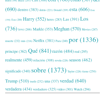
Black
(201)
Biden
(194)
(690)
esta
(606)
dentro
(383)
detrás
(221)
Donald
(209)
Este
Los
Harry
(552)
Las
(391)
heres
(283)
(194)
Esto
(200)
(736)
Meghan
(570)
Markle
(353)
love
(266)
Movies
(247)
por
(1336)
Netflix
(381)
muerte
(232)
Para
(240)
más
(216)
Qué
(841)
razón
(484)
príncipe
(362)
real
(295)
realmente
(459)
season
(462)
relación
(308)
revela
(226)
sobre
(1373)
significado
(340)
tiene
(250)
Taylor
(226)
verdad
(640)
Trump
(510)
una
(337)
truth
(252)
verdadera
(434)
verdadero
(325)
video
(301)
Watch
(294)