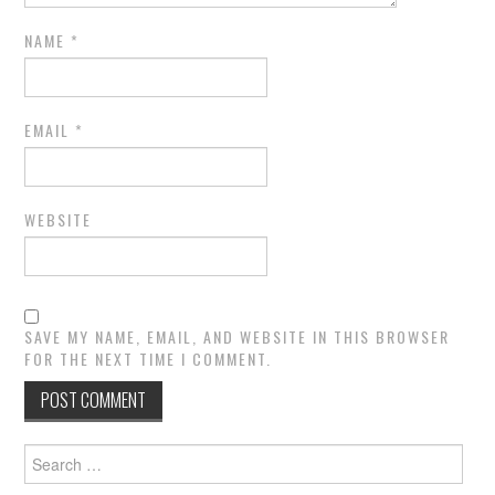
NAME
*
EMAIL
*
WEBSITE
SAVE MY NAME, EMAIL, AND WEBSITE IN THIS BROWSER
FOR THE NEXT TIME I COMMENT.
Search
for: