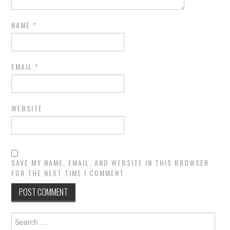
NAME
*
EMAIL
*
WEBSITE
SAVE MY NAME, EMAIL, AND WEBSITE IN THIS BROWSER
FOR THE NEXT TIME I COMMENT.
Search
for: