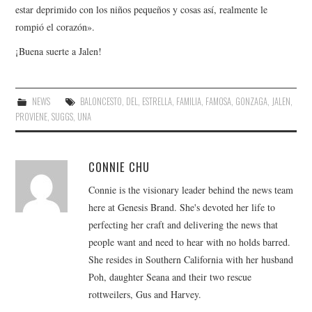
estar deprimido con los niños pequeños y cosas así, realmente le
rompió el corazón».
¡Buena suerte a Jalen!
NEWS
BALONCESTO
,
DEL
,
ESTRELLA
,
FAMILIA
,
FAMOSA
,
GONZAGA
,
JALEN
,
PROVIENE
,
SUGGS
,
UNA
CONNIE CHU
Connie is the visionary leader behind the news team
here at Genesis Brand. She's devoted her life to
perfecting her craft and delivering the news that
people want and need to hear with no holds barred.
She resides in Southern California with her husband
Poh, daughter Seana and their two rescue
rottweilers, Gus and Harvey.