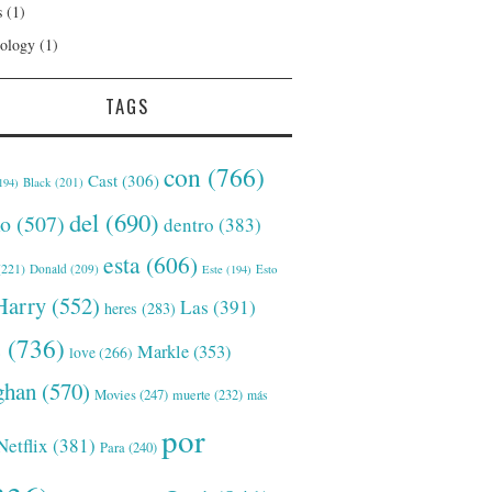
s
(1)
ology
(1)
TAGS
con
(766)
Cast
(306)
Black
(201)
194)
del
(690)
o
(507)
dentro
(383)
esta
(606)
221)
Donald
(209)
Este
(194)
Esto
Harry
(552)
Las
(391)
heres
(283)
s
(736)
Markle
(353)
love
(266)
han
(570)
Movies
(247)
muerte
(232)
más
por
Netflix
(381)
Para
(240)