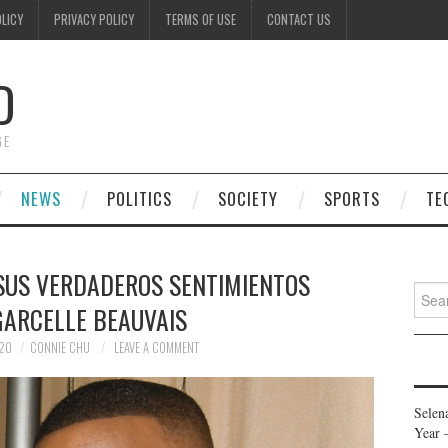
OLICY
PRIVACY POLICY
TERMS OF USE
CONTACT US
D
GE
NEWS
POLITICS
SOCIETY
SPORTS
TE
 SUS VERDADEROS SENTIMIENTOS
Searc
GARCELLE BEAUVAIS
for:
020
CONNIE CHU
LEAVE A COMMENT
Selen
Year 