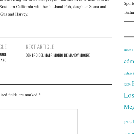
Sport
n Southern California with her husband Poh, daughter Seana and
Techn
, Gus and Harvey.
CLE
NEXT ARTICLE
Biden
(
OORE
DENTRO DEL MATRIMONIO DE MANDY MOORE
cóm
RAZO
detrás
(
(200)
Lo
ired fields are marked
*
Meg
(216)