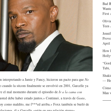
Bad B
Wante
First
Olivi
Teen 
Jenni
Prove
April
How I
Holly
“Gord
Tubi,
Shaki
 interpretando a Jamie y Fancy, hicieron un pacto para que
No
— Her
Pero cuando la sitcom finalmente se envolvió en 2001, Garcelle ya
Cómo 
bre el mal momento durante el episodio de
Ir a la cama con
Man v
usted debe haber estado juntos.» Continuó, a través de
Gente
,
toy como maldito, me f***ed arriba.» Foxx también se burló de
laciones, él y Garcelle «están en una relación eterna».