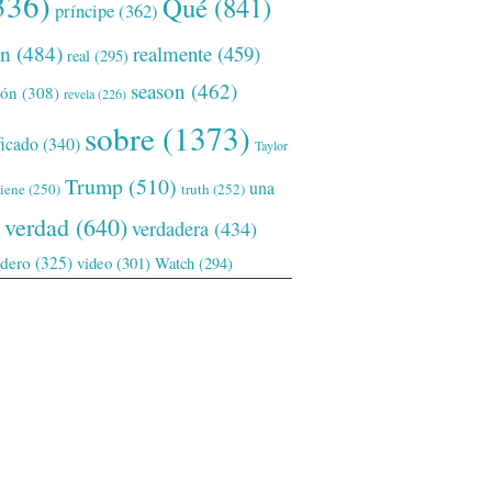
336)
Qué
(841)
príncipe
(362)
ón
(484)
realmente
(459)
real
(295)
season
(462)
ión
(308)
revela
(226)
sobre
(1373)
ficado
(340)
Taylor
Trump
(510)
una
tiene
(250)
truth
(252)
verdad
(640)
verdadera
(434)
adero
(325)
video
(301)
Watch
(294)