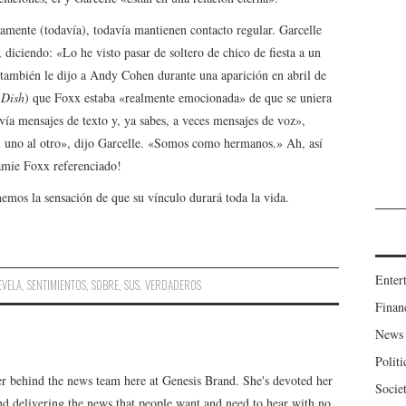
amente (todavía), todavía mantienen contacto regular. Garcelle
 diciendo: «Lo he visto pasar de soltero de chico de fiesta a un
ambién le dijo a Andy Cohen durante una aparición en abril de
 Dish
) que Foxx estaba «realmente emocionada» de que se uniera
vía mensajes de texto y, ya sabes, a veces mensajes de voz»,
l uno al otro», dijo Garcelle. «Somos como hermanos.» Ah, así
Jamie Foxx referenciado!
nemos la sensación de que su vínculo durará toda la vida.
Enter
EVELA
,
SENTIMIENTOS
,
SOBRE
,
SUS
,
VERDADEROS
Finan
News
Politi
er behind the news team here at Genesis Brand. She's devoted her
Socie
 and delivering the news that people want and need to hear with no