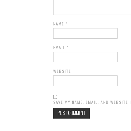
NAME
*
EMAIL
*
WEBSITE
SAVE MY NAME, EMAIL, AND WEBSITE 