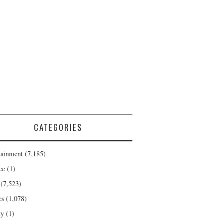
CATEGORIES
tainment
(7,185)
ce
(1)
(7,523)
cs
(1,078)
ty
(1)