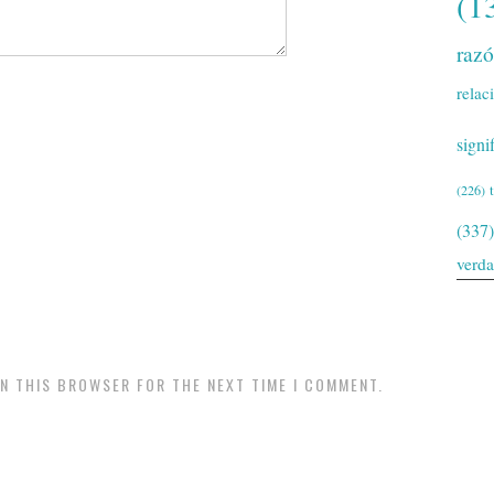
(1
raz
relac
signi
(226)
(337)
verd
IN THIS BROWSER FOR THE NEXT TIME I COMMENT.