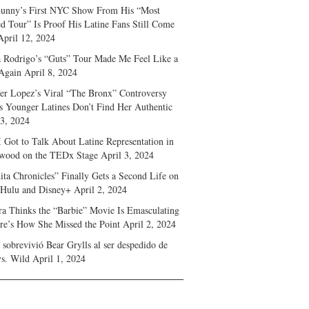
unny’s First NYC Show From His “Most
d Tour” Is Proof His Latine Fans Still Come
April 12, 2024
a Rodrigo’s “Guts” Tour Made Me Feel Like a
Again
April 8, 2024
fer Lopez’s Viral “The Bronx” Controversy
s Younger Latines Don’t Find Her Authentic
 3, 2024
 Got to Talk About Latine Representation in
wood on the TEDx Stage
April 3, 2024
ita Chronicles” Finally Gets a Second Life on
 Hulu and Disney+
April 2, 2024
ra Thinks the “Barbie” Movie Is Emasculating
e’s How She Missed the Point
April 2, 2024
sobrevivió Bear Grylls al ser despedido de
s. Wild
April 1, 2024