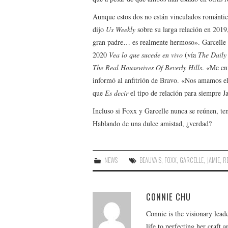
Aunque estos dos no están vinculados romántic
dijo
Us Weekly
sobre su larga relación en 2019,
gran padre… es realmente hermoso». Garcelle t
2020
Vea lo que sucede en vivo
(vía
The Daily
The Real Housewives Of Beverly Hills
. «Me en
informó al anfitrión de Bravo. «Nos amamos e
que
Es decir
el tipo de relación para siempre 
Incluso si Foxx y Garcelle nunca se reúnen, te
Hablando de una dulce amistad, ¿verdad?
NEWS
BEAUVAIS
,
FOXX
,
GARCELLE
,
JAMIE
,
R
CONNIE CHU
Connie is the visionary lead
life to perfecting her craft