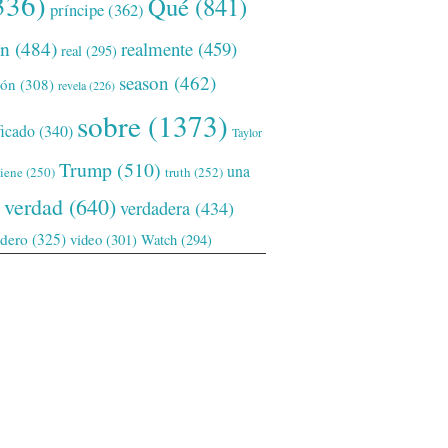
336)
Qué
(841)
príncipe
(362)
ón
(484)
realmente
(459)
real
(295)
season
(462)
ión
(308)
revela
(226)
sobre
(1373)
ficado
(340)
Taylor
Trump
(510)
una
tiene
(250)
truth
(252)
verdad
(640)
verdadera
(434)
adero
(325)
video
(301)
Watch
(294)