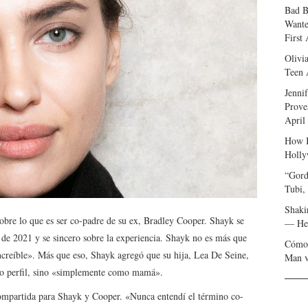
Bad B
Wante
First
Olivi
Teen 
Jenni
Prove
April
How I
Holly
“Gord
Tubi,
Shaki
sobre lo que es ser co-padre de su ex, Bradley Cooper. Shayk se
— Her
o de 2021 y se sincero sobre la experiencia. Shayk no es más que
Cómo 
ncreíble». Más que eso, Shayk agregó que su hija, Lea De Seine,
Man v
o perfil, sino «simplemente como mamá».
ompartida para Shayk y Cooper. «Nunca entendí el término co-