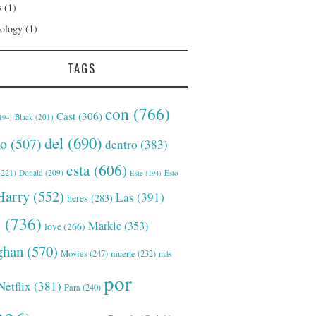
s
(1)
ology
(1)
TAGS
con
(766)
Cast
(306)
Black
(201)
194)
del
(690)
o
(507)
dentro
(383)
esta
(606)
221)
Donald
(209)
Este
(194)
Esto
Harry
(552)
Las
(391)
heres
(283)
s
(736)
Markle
(353)
love
(266)
han
(570)
Movies
(247)
muerte
(232)
más
por
Netflix
(381)
Para
(240)