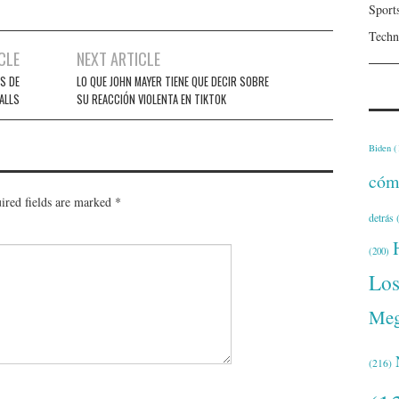
Sport
Techn
CLE
NEXT ARTICLE
S DE
LO QUE JOHN MAYER TIENE QUE DECIR SOBRE
ALLS
SU REACCIÓN VIOLENTA EN TIKTOK
Biden
(
cóm
ired fields are marked
*
detrás
(
(200)
Lo
Meg
(216)