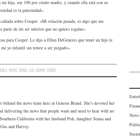
mi hija, soy 100 por ciento madre, y cuando ella está con su
ernidad es la paternidad».
 callada sobre Cooper. «Mi relación pasada, es algo que me
a parte de mi ser interior que no quiero regalar».
osa para Cooper. Le dijo a Ellen DeGeneres que tener un hijo le
 mi yo infantil sin temor a ser juzgado».
ABLA
,
HIJOS
,
IRINA
,
LOS
,
SHAYK
,
SOBRE
Enter
er behind the news team here at Genesis Brand. She's devoted her
Finan
 and delivering the news that people want and need to hear with no
News
n Southern California with her husband Poh, daughter Seana and
Politi
, Gus and Harvey.
Socie