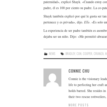
paternidad», explicó Shayk. «Cuando estoy con 
padre, él es 100 por ciento su padre. La co-pat
Shayk también explicó por qué le gusta ser tan
pertenece y es privada», dijo.
Elle
. «Es solo un
La experiencia de ser padre también es asombr
dejaba ser un niño. Dijo: «Me permitió abrazar
NEWS
BRADLEY
,
CON
,
COOPER
,
CRIANZA
,
H
CONNIE CHU
Connie is the visionary lead
life to perfecting her craft
holds barred. She resides i
their two rescue rottweilers
MORE POSTS