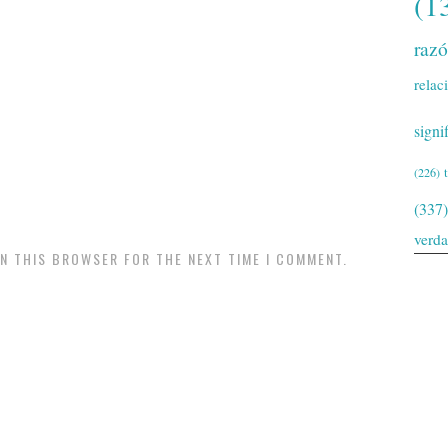
(1
raz
relac
signi
(226)
(337)
verd
IN THIS BROWSER FOR THE NEXT TIME I COMMENT.