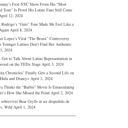
unny’s First NYC Show From His “Most
d Tour” Is Proof His Latine Fans Still Come
April 12, 2024
a Rodrigo’s “Guts” Tour Made Me Feel Like a
Again
April 8, 2024
fer Lopez’s Viral “The Bronx” Controversy
s Younger Latines Don’t Find Her Authentic
 3, 2024
 Got to Talk About Latine Representation in
wood on the TEDx Stage
April 3, 2024
ita Chronicles” Finally Gets a Second Life on
 Hulu and Disney+
April 2, 2024
ra Thinks the “Barbie” Movie Is Emasculating
e’s How She Missed the Point
April 2, 2024
sobrevivió Bear Grylls al ser despedido de
s. Wild
April 1, 2024