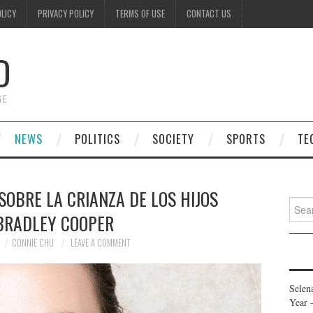
OLICY
PRIVACY POLICY
TERMS OF USE
CONTACT US
D
GE
NEWS
POLITICS
SOCIETY
SPORTS
TE
SOBRE LA CRIANZA DE LOS HIJOS
Searc
BRADLEY COOPER
for:
CONNIE CHU
LEAVE A COMMENT
Selen
Year 