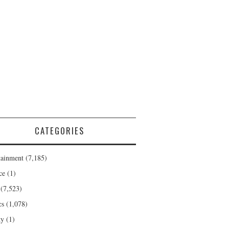
CATEGORIES
tainment
(7,185)
ce
(1)
(7,523)
cs
(1,078)
ty
(1)