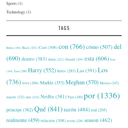
Sports
(1)
Technology
(1)
TAGS
con
(766)
del
cómo
(507)
Cast
(306)
Black
(201)
Biden
(194)
(690)
esta
(606)
dentro
(383)
detrás
(221)
Donald
(209)
Este
Los
Harry
(552)
Las
(391)
heres
(283)
(194)
Esto
(200)
(736)
Meghan
(570)
Markle
(353)
love
(266)
Movies
(247)
por
(1336)
Netflix
(381)
muerte
(232)
Para
(240)
más
(216)
Qué
(841)
razón
(484)
príncipe
(362)
real
(295)
realmente
(459)
season
(462)
relación
(308)
revela
(226)