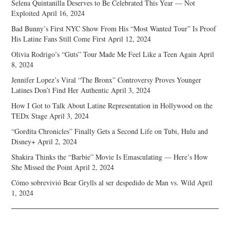
Selena Quintanilla Deserves to Be Celebrated This Year — Not
Exploited
April 16, 2024
Bad Bunny’s First NYC Show From His “Most Wanted Tour” Is Proof
His Latine Fans Still Come First
April 12, 2024
Olivia Rodrigo’s “Guts” Tour Made Me Feel Like a Teen Again
April
8, 2024
Jennifer Lopez’s Viral “The Bronx” Controversy Proves Younger
Latines Don’t Find Her Authentic
April 3, 2024
How I Got to Talk About Latine Representation in Hollywood on the
TEDx Stage
April 3, 2024
“Gordita Chronicles” Finally Gets a Second Life on Tubi, Hulu and
Disney+
April 2, 2024
Shakira Thinks the “Barbie” Movie Is Emasculating — Here’s How
She Missed the Point
April 2, 2024
Cómo sobrevivió Bear Grylls al ser despedido de Man vs. Wild
April
1, 2024