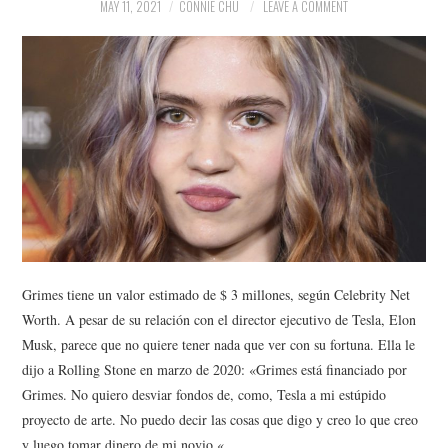
NEWS
MAY 11, 2021
CONNIE CHU
LEAVE A COMMENT
POLITICS
SOCIETY
SPORTS
TECHNOLOGY
Grimes tiene un valor estimado de $ 3 millones, según Celebrity Net
Worth. A pesar de su relación con el director ejecutivo de Tesla, Elon
Musk, parece que no quiere tener nada que ver con su fortuna. Ella le
dijo a Rolling Stone en marzo de 2020: «Grimes está financiado por
Grimes. No quiero desviar fondos de, como, Tesla a mi estúpido
proyecto de arte. No puedo decir las cosas que digo y creo lo que creo
y luego tomar dinero de mi novio «.