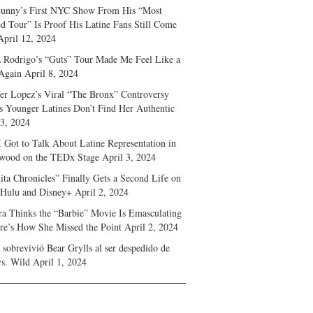
unny’s First NYC Show From His “Most
d Tour” Is Proof His Latine Fans Still Come
April 12, 2024
a Rodrigo’s “Guts” Tour Made Me Feel Like a
Again
April 8, 2024
fer Lopez’s Viral “The Bronx” Controversy
s Younger Latines Don’t Find Her Authentic
 3, 2024
 Got to Talk About Latine Representation in
wood on the TEDx Stage
April 3, 2024
ita Chronicles” Finally Gets a Second Life on
 Hulu and Disney+
April 2, 2024
ra Thinks the “Barbie” Movie Is Emasculating
e’s How She Missed the Point
April 2, 2024
sobrevivió Bear Grylls al ser despedido de
s. Wild
April 1, 2024