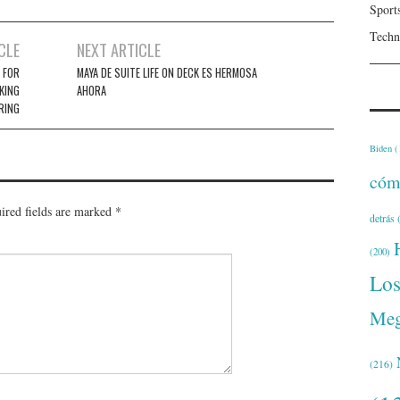
Sport
Techn
CLE
NEXT ARTICLE
 FOR
MAYA DE SUITE LIFE ON DECK ES HERMOSA
KING
AHORA
RING
Biden
(
cóm
ired fields are marked
*
detrás
(
(200)
Lo
Meg
(216)