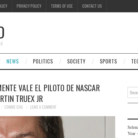
OLICY
PRIVACY POLICY
TERMS OF USE
CONTACT US
D
GE
NEWS
POLITICS
SOCIETY
SPORTS
TE
MENTE VALE EL PILOTO DE NASCAR
Searc
RTIN TRUEX JR
for:
CONNIE CHU
LEAVE A COMMENT
Selen
Year 