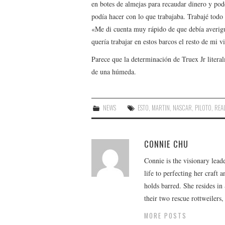
en botes de almejas para recaudar dinero y pod
podía hacer con lo que trabajaba. Trabajé tod
«Me di cuenta muy rápido de que debía averigu
quería trabajar en estos barcos el resto de mi v
Parece que la determinación de Truex Jr literal
de una húmeda.
NEWS
ESTO
,
MARTIN
,
NASCAR
,
PILOTO
,
REA
CONNIE CHU
Connie is the visionary lead
life to perfecting her craft
holds barred. She resides i
their two rescue rottweilers
MORE POSTS