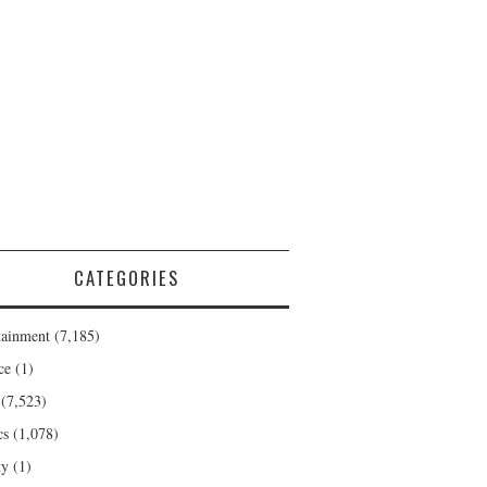
CATEGORIES
tainment
(7,185)
ce
(1)
(7,523)
cs
(1,078)
ty
(1)