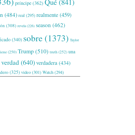
336)
Qué
(841)
príncipe
(362)
ón
(484)
realmente
(459)
real
(295)
season
(462)
ión
(308)
revela
(226)
sobre
(1373)
ficado
(340)
Taylor
Trump
(510)
una
tiene
(250)
truth
(252)
verdad
(640)
verdadera
(434)
adero
(325)
video
(301)
Watch
(294)