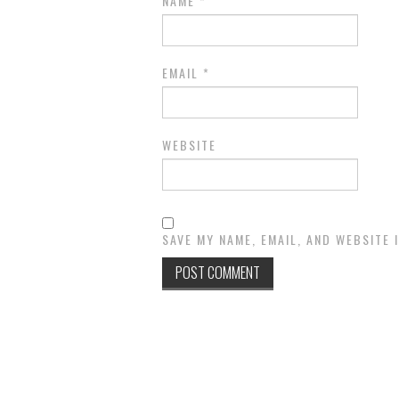
NAME
*
EMAIL
*
WEBSITE
SAVE MY NAME, EMAIL, AND WEBSITE 