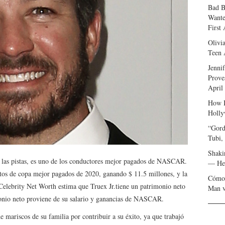
Bad B
Wante
First
Olivi
Teen 
Jenni
Prove
April
How I
Holly
“Gord
Tubi,
Shaki
n las pistas, es uno de los conductores mejor pagados de NASCAR.
— Her
tos de copa mejor pagados de 2020, ganando $ 11.5 millones, y la
Cómo 
 Celebrity Net Worth estima que Truex Jr.tiene un patrimonio neto
Man v
monio neto proviene de su salario y ganancias de NASCAR.
 mariscos de su familia por contribuir a su éxito, ya que trabajó