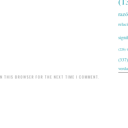
(1
raz
relac
signi
(226)
(337)
verd
IN THIS BROWSER FOR THE NEXT TIME I COMMENT.