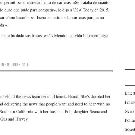
er permitirse el entrenamiento de carreras. «Se trataba de cuánto
o lo duro que pude para competir», le dijo a USA Today en 2015.
ar cómo hacerlo. ser bueno en esto de las carreras porque no
ida «.
mente ha dado sus frutos; está viviendo una vida lujosa en lugar
LMENTE
,
TRUEX
,
VALE
Enter
er behind the news team here at Genesis Brand. She's devoted her
Finan
 and delivering the news that people want and need to hear with no
News
n Southern California with her husband Poh, daughter Seana and
, Gus and Harvey.
Politi
Socie