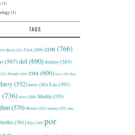
s
(1)
ology
(1)
TAGS
con
(766)
Cast
(306)
Black
(201)
194)
del
(690)
o
(507)
dentro
(383)
esta
(606)
221)
Donald
(209)
Este
(194)
Esto
Harry
(552)
Las
(391)
heres
(283)
s
(736)
Markle
(353)
love
(266)
han
(570)
Movies
(247)
muerte
(232)
más
por
Netflix
(381)
Para
(240)