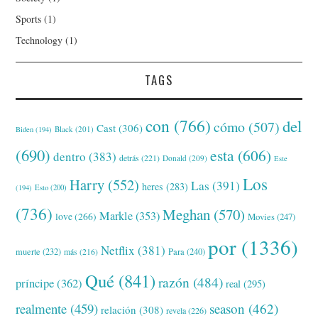
Sports
(1)
Technology
(1)
TAGS
con
(766)
del
cómo
(507)
Cast
(306)
Black
(201)
Biden
(194)
(690)
esta
(606)
dentro
(383)
detrás
(221)
Donald
(209)
Este
Los
Harry
(552)
Las
(391)
heres
(283)
(194)
Esto
(200)
(736)
Meghan
(570)
Markle
(353)
love
(266)
Movies
(247)
por
(1336)
Netflix
(381)
muerte
(232)
Para
(240)
más
(216)
Qué
(841)
razón
(484)
príncipe
(362)
real
(295)
realmente
(459)
season
(462)
relación
(308)
revela
(226)