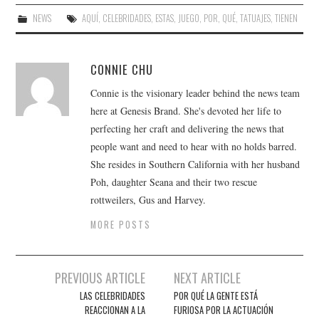
NEWS
AQUÍ
,
CELEBRIDADES
,
ESTAS
,
JUEGO
,
POR
,
QUÉ
,
TATUAJES
,
TIENEN
CONNIE CHU
Connie is the visionary leader behind the news team
here at Genesis Brand. She's devoted her life to
perfecting her craft and delivering the news that
people want and need to hear with no holds barred.
She resides in Southern California with her husband
Poh, daughter Seana and their two rescue
rottweilers, Gus and Harvey.
MORE POSTS
Post
PREVIOUS ARTICLE
NEXT ARTICLE
navigation
LAS CELEBRIDADES
POR QUÉ LA GENTE ESTÁ
REACCIONAN A LA
FURIOSA POR LA ACTUACIÓN