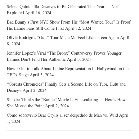
Selena Quintanilla Deserves to Be Celebrated This Year — Not
Exploited
April 16, 2024
Bad Bunny’s First NYC Show From His “Most Wanted Tour” Is Proof
His Latine Fans Still Come First
April 12, 2024
Olivia Rodrigo’s “Guts” Tour Made Me Feel Like a Teen Again
April
8, 2024
Jennifer Lopez’s Viral “The Bronx” Controversy Proves Younger
Latines Don’t Find Her Authentic
April 3, 2024
How I Got to Talk About Latine Representation in Hollywood on the
TEDx Stage
April 3, 2024
“Gordita Chronicles” Finally Gets a Second Life on Tubi, Hulu and
Disney+
April 2, 2024
Shakira Thinks the “Barbie” Movie Is Emasculating — Here’s How
She Missed the Point
April 2, 2024
Cómo sobrevivió Bear Grylls al ser despedido de Man vs. Wild
April
1, 2024