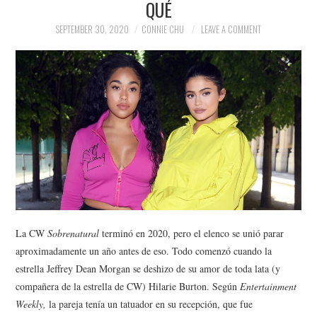
QUÉ
NEWS
SEPTEMBER 30, 2020
CONNIE CHU
LEAVE A COMMENT
POLITICS
SOCIETY
SPORTS
TECHNOLOGY
La CW
Sobrenatural
terminó en 2020, pero el elenco se unió parar
aproximadamente un año antes de eso. Todo comenzó cuando la
estrella Jeffrey Dean Morgan se deshizo de su amor de toda lata (y
compañera de la estrella de CW) Hilarie Burton. Según
Entertainment
Weekly
,
la pareja tenía un tatuador en su recepción, que fue