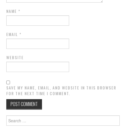
NAME
*
EMAIL
*
WEBSITE
SAVE MY NAME, EMAIL, AND WEBSITE IN THIS BROWSER
FOR THE NEXT TIME I COMMENT.
Search
for: