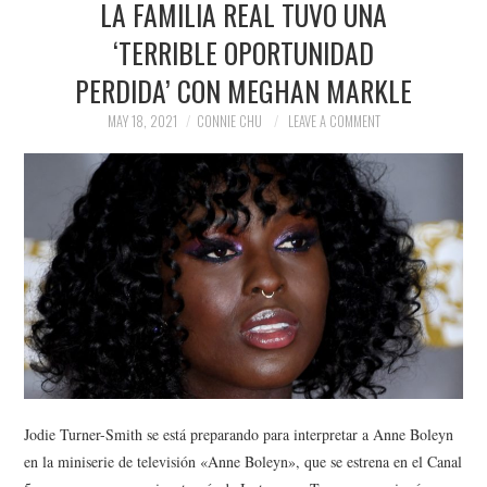
LA FAMILIA REAL TUVO UNA
NEWS
‘TERRIBLE OPORTUNIDAD
POLITICS
PERDIDA’ CON MEGHAN MARKLE
SOCIETY
MAY 18, 2021
CONNIE CHU
LEAVE A COMMENT
SPORTS
TECHNOLOGY
Jodie Turner-Smith se está preparando para interpretar a Anne Boleyn
en la miniserie de televisión «Anne Boleyn», que se estrena en el Canal