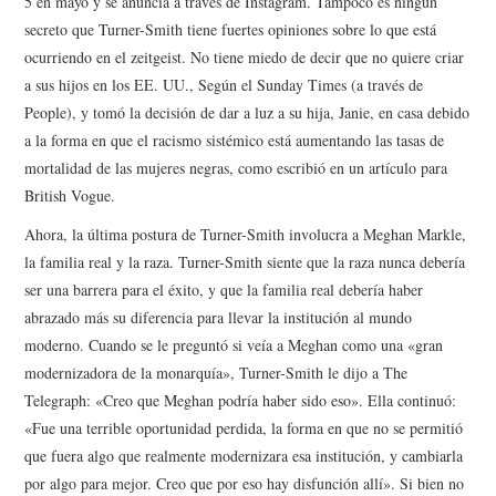
5 en mayo y se anuncia a través de Instagram. Tampoco es ningún
secreto que Turner-Smith tiene fuertes opiniones sobre lo que está
ocurriendo en el zeitgeist. No tiene miedo de decir que no quiere criar
a sus hijos en los EE. UU., Según el Sunday Times (a través de
People), y tomó la decisión de dar a luz a su hija, Janie, en casa debido
a la forma en que el racismo sistémico está aumentando las tasas de
mortalidad de las mujeres negras, como escribió en un artículo para
British Vogue.
Ahora, la última postura de Turner-Smith involucra a Meghan Markle,
la familia real y la raza. Turner-Smith siente que la raza nunca debería
ser una barrera para el éxito, y que la familia real debería haber
abrazado más su diferencia para llevar la institución al mundo
moderno. Cuando se le preguntó si veía a Meghan como una «gran
modernizadora de la monarquía», Turner-Smith le dijo a The
Telegraph: «Creo que Meghan podría haber sido eso». Ella continuó:
«Fue una terrible oportunidad perdida, la forma en que no se permitió
que fuera algo que realmente modernizara esa institución, y cambiarla
por algo para mejor. Creo que por eso hay disfunción allí». Si bien no