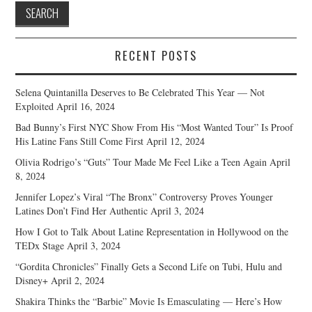
RECENT POSTS
Selena Quintanilla Deserves to Be Celebrated This Year — Not
Exploited
April 16, 2024
Bad Bunny’s First NYC Show From His “Most Wanted Tour” Is Proof
His Latine Fans Still Come First
April 12, 2024
Olivia Rodrigo’s “Guts” Tour Made Me Feel Like a Teen Again
April
8, 2024
Jennifer Lopez’s Viral “The Bronx” Controversy Proves Younger
Latines Don’t Find Her Authentic
April 3, 2024
How I Got to Talk About Latine Representation in Hollywood on the
TEDx Stage
April 3, 2024
“Gordita Chronicles” Finally Gets a Second Life on Tubi, Hulu and
Disney+
April 2, 2024
Shakira Thinks the “Barbie” Movie Is Emasculating — Here’s How