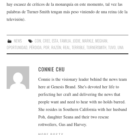
hay escasez de críticos de la monarquía en este momento, tal vez las
palabras de Turner-Smith tengan más peso viniendo de una reina (de la
televisión).
NEWS
CON
,
CREE
,
ESTA
,
FAMILIA
,
JODIE
,
MARKLE
,
MEGHAN
,
OPORTUNIDAD
,
PÉRDIDA
,
POR
,
RAZÓN
,
REAL
,
TERRIBLE
,
TURNERSMITH
,
TUVO
,
UNA
CONNIE CHU
Connie is the visionary leader behind the news team
here at Genesis Brand. She's devoted her life to
perfecting her craft and delivering the news that
people want and need to hear with no holds barred.
She resides in Southern California with her husband
Poh, daughter Seana and their two rescue
rottweilers, Gus and Harvey.
MORE POSTS