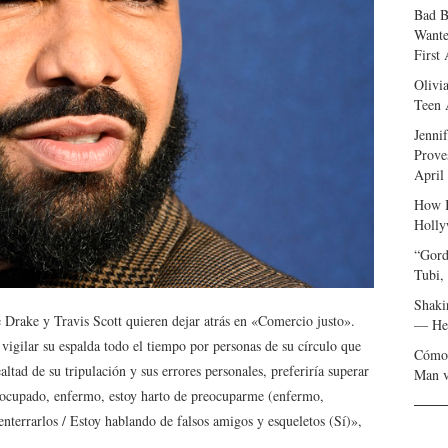
Bad B
Wante
First
Olivi
Teen 
Jenni
Prove
April
How I
Holly
“Gord
Tubi,
Shaki
 Drake y Travis Scott quieren dejar atrás en «Comercio justo».
— Her
 vigilar su espalda todo el tiempo por personas de su círculo que
Cómo 
altad de su tripulación y sus errores personales, preferiría superar
Man v
reocupado, enfermo, estoy harto de preocuparme (enfermo,
nterrarlos / Estoy hablando de falsos amigos y esqueletos (Sí)»,