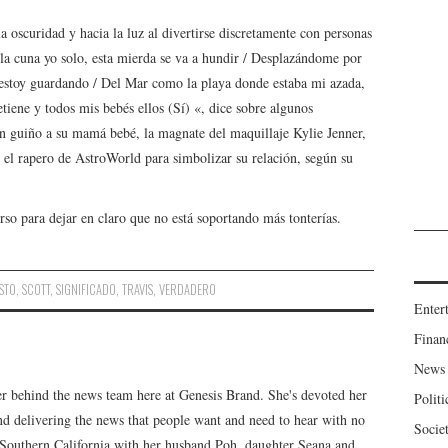
a oscuridad y hacia la luz al divertirse discretamente con personas
 la cuna yo solo, esta mierda se va a hundir / Desplazándome por
 estoy guardando / Del Mar como la playa donde estaba mi azada,
tiene y todos mis bebés ellos (Sí) «, dice sobre algunos
un guiño a su mamá bebé, la magnate del maquillaje Kylie Jenner,
n el rapero de AstroWorld para simbolizar su relación, según su
erso para dejar en claro que no está soportando más tonterías.
STO
,
SCOTT
,
SIGNIFICADO
,
TRAVIS
,
VERDADERO
Enter
Finan
News
er behind the news team here at Genesis Brand. She's devoted her
Politi
 and delivering the news that people want and need to hear with no
Socie
n Southern California with her husband Poh, daughter Seana and