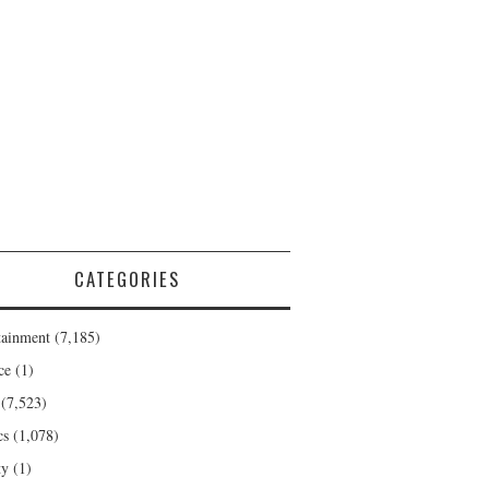
CATEGORIES
tainment
(7,185)
ce
(1)
(7,523)
cs
(1,078)
ty
(1)