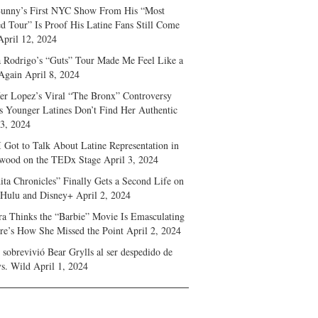
unny’s First NYC Show From His “Most
d Tour” Is Proof His Latine Fans Still Come
April 12, 2024
a Rodrigo’s “Guts” Tour Made Me Feel Like a
Again
April 8, 2024
fer Lopez’s Viral “The Bronx” Controversy
s Younger Latines Don’t Find Her Authentic
 3, 2024
 Got to Talk About Latine Representation in
wood on the TEDx Stage
April 3, 2024
ita Chronicles” Finally Gets a Second Life on
 Hulu and Disney+
April 2, 2024
ra Thinks the “Barbie” Movie Is Emasculating
e’s How She Missed the Point
April 2, 2024
sobrevivió Bear Grylls al ser despedido de
s. Wild
April 1, 2024