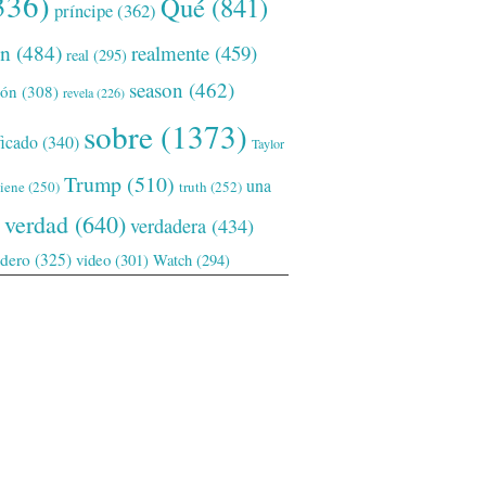
336)
Qué
(841)
príncipe
(362)
ón
(484)
realmente
(459)
real
(295)
season
(462)
ión
(308)
revela
(226)
sobre
(1373)
ficado
(340)
Taylor
Trump
(510)
una
tiene
(250)
truth
(252)
verdad
(640)
verdadera
(434)
adero
(325)
video
(301)
Watch
(294)