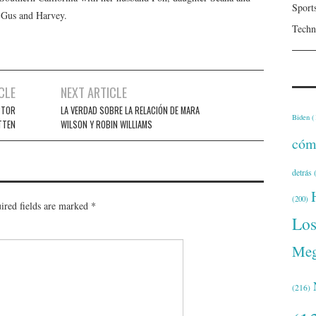
Sport
, Gus and Harvey.
Techn
CLE
NEXT ARTICLE
PTOR
LA VERDAD SOBRE LA RELACIÓN DE MARA
Biden
(
TTEN
WILSON Y ROBIN WILLIAMS
cóm
detrás
(
(200)
ired fields are marked
*
Lo
Meg
(216)