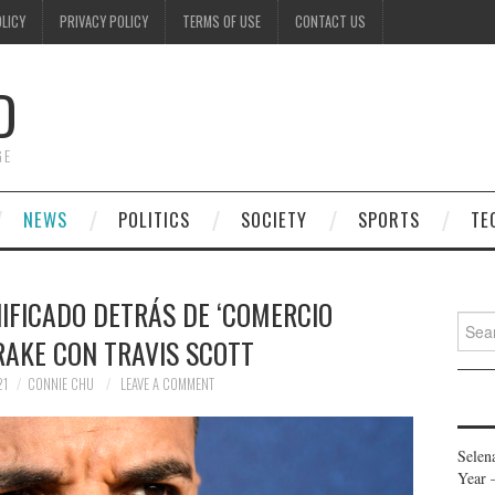
OLICY
PRIVACY POLICY
TERMS OF USE
CONTACT US
D
GE
NEWS
POLITICS
SOCIETY
SPORTS
TE
IFICADO DETRÁS DE ‘COMERCIO
Searc
RAKE CON TRAVIS SCOTT
for:
21
CONNIE CHU
LEAVE A COMMENT
Selen
Year 