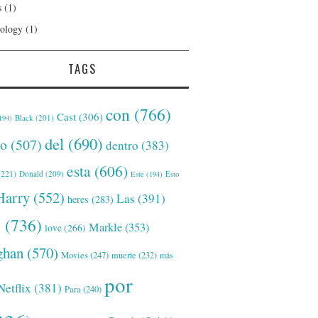
s
(1)
ology
(1)
TAGS
con
(766)
Cast
(306)
Black
(201)
194)
del
(690)
o
(507)
dentro
(383)
esta
(606)
221)
Donald
(209)
Este
(194)
Esto
Harry
(552)
Las
(391)
heres
(283)
s
(736)
Markle
(353)
love
(266)
han
(570)
Movies
(247)
muerte
(232)
más
por
Netflix
(381)
Para
(240)