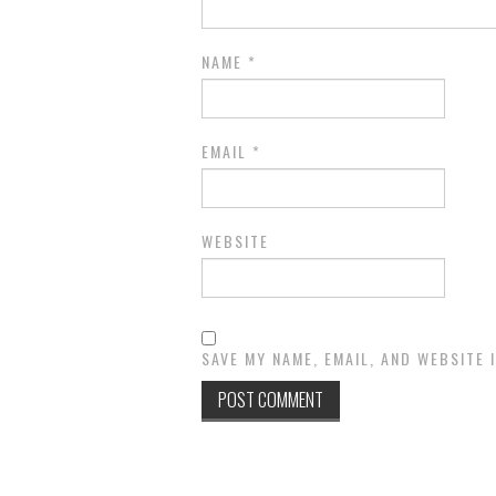
NAME
*
EMAIL
*
WEBSITE
SAVE MY NAME, EMAIL, AND WEBSITE 