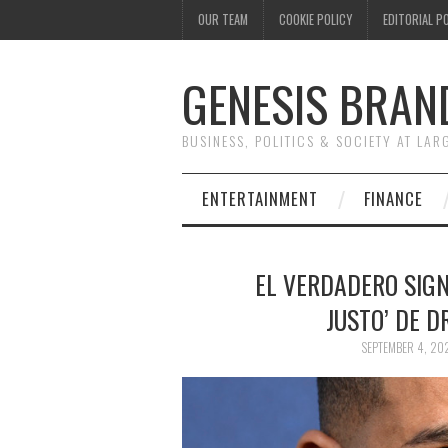
OUR TEAM
COOKIE POLICY
EDITORIAL P
GENESIS BRAN
BUSINESS, POLITICS & SOCIETY AT LAR
ENTERTAINMENT
FINANCE
EL VERDADERO SIGN
JUSTO’ DE D
SEPTEMBER 4, 20