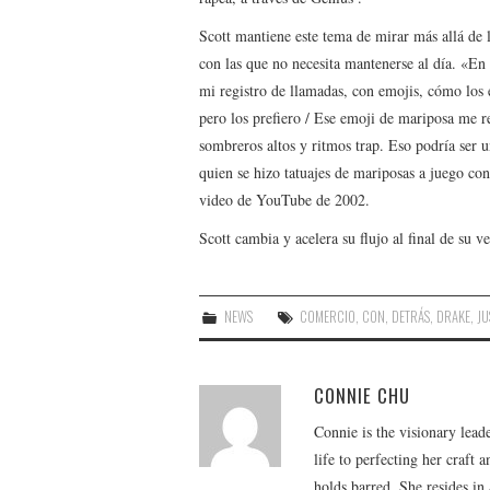
Scott mantiene este tema de mirar más allá de l
con las que no necesita mantenerse al día. «En
mi registro de llamadas, con emojis, cómo los
pero los prefiero / Ese emoji de mariposa me re
sombreros altos y ritmos trap. Eso podría ser 
quien se hizo tatuajes de mariposas a juego co
video de YouTube de 2002.
Scott cambia y acelera su flujo al final de su v
NEWS
COMERCIO
,
CON
,
DETRÁS
,
DRAKE
,
JU
CONNIE CHU
Connie is the visionary lead
life to perfecting her craft
holds barred. She resides i