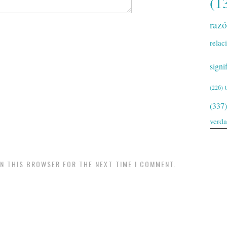
(1
raz
relac
signi
(226)
(337)
verd
IN THIS BROWSER FOR THE NEXT TIME I COMMENT.