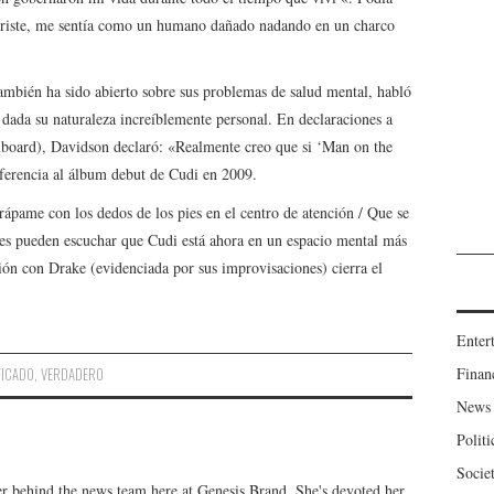
 triste, me sentía como un humano dañado nadando en un charco
mbién ha sido abierto sobre sus problemas de salud mental, habló
 dada su naturaleza increíblemente personal. En declaraciones a
lboard), Davidson declaró: «Realmente creo que si ‘Man on the
eferencia al álbum debut de Cudi en 2009.
rápame con los dedos de los pies en el centro de atención / Que se
tes pueden escuchar que Cudi está ahora en un espacio mental más
ión con Drake (evidenciada por sus improvisaciones) cierra el
Enter
Finan
FICADO
,
VERDADERO
News
Politi
Socie
er behind the news team here at Genesis Brand. She's devoted her