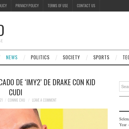
OLICY
PRIVACY POLICY
TERMS OF USE
CONTACT US
D
GE
NEWS
POLITICS
SOCIETY
SPORTS
TE
CADO DE ‘IMY2’ DE DRAKE CON KID
Searc
CUDI
for:
21
CONNIE CHU
LEAVE A COMMENT
Selen
Year 