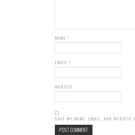
NAME
*
EMAIL
*
WEBSITE
SAVE MY NAME, EMAIL, AND WEBSITE 