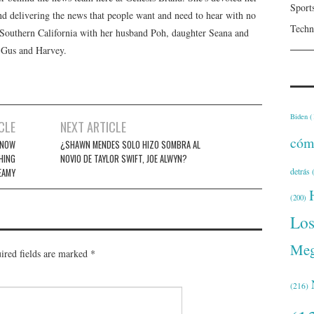
Sport
 and delivering the news that people want and need to hear with no
Techn
n Southern California with her husband Poh, daughter Seana and
, Gus and Harvey.
Biden
(
CLE
NEXT ARTICLE
cóm
 NOW
¿SHAWN MENDES SOLO HIZO SOMBRA AL
HING
NOVIO DE TAYLOR SWIFT, JOE ALWYN?
detrás
(
EAMY
(200)
Lo
Meg
ired fields are marked
*
(216)