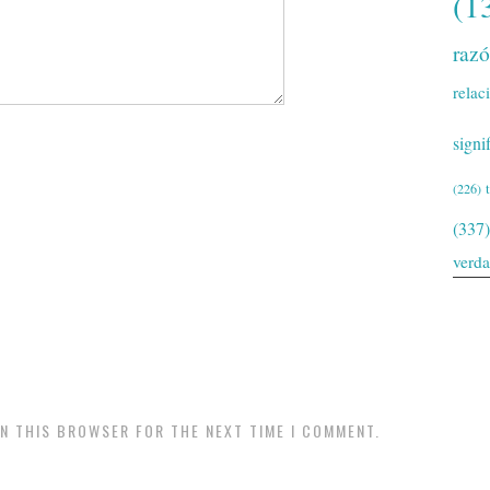
(1
raz
relac
signi
(226)
(337)
verd
IN THIS BROWSER FOR THE NEXT TIME I COMMENT.