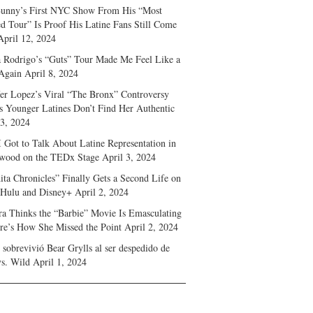
unny’s First NYC Show From His “Most
d Tour” Is Proof His Latine Fans Still Come
April 12, 2024
a Rodrigo’s “Guts” Tour Made Me Feel Like a
Again
April 8, 2024
fer Lopez’s Viral “The Bronx” Controversy
s Younger Latines Don’t Find Her Authentic
 3, 2024
 Got to Talk About Latine Representation in
wood on the TEDx Stage
April 3, 2024
ita Chronicles” Finally Gets a Second Life on
 Hulu and Disney+
April 2, 2024
ra Thinks the “Barbie” Movie Is Emasculating
e’s How She Missed the Point
April 2, 2024
sobrevivió Bear Grylls al ser despedido de
s. Wild
April 1, 2024