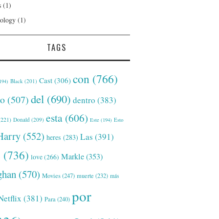
s
(1)
ology
(1)
TAGS
con
(766)
Cast
(306)
Black
(201)
194)
del
(690)
o
(507)
dentro
(383)
esta
(606)
221)
Donald
(209)
Este
(194)
Esto
Harry
(552)
Las
(391)
heres
(283)
s
(736)
Markle
(353)
love
(266)
han
(570)
Movies
(247)
muerte
(232)
más
por
Netflix
(381)
Para
(240)