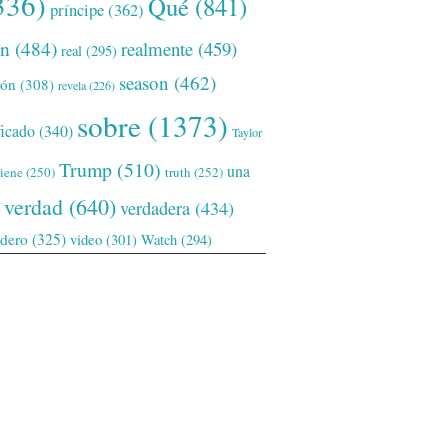
336)
Qué
(841)
príncipe
(362)
ón
(484)
realmente
(459)
real
(295)
season
(462)
ión
(308)
revela
(226)
sobre
(1373)
ficado
(340)
Taylor
Trump
(510)
una
tiene
(250)
truth
(252)
verdad
(640)
verdadera
(434)
adero
(325)
video
(301)
Watch
(294)