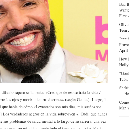
Bad B
Wante
First
Olivi
Teen 
Jenni
Prove
April
How I
Holly
“Gord
Tubi,
Shaki
ifunto rapero se lamenta: «Creo que de eso se trata la vida /
— Her
rrar los ojos y morir mientras duermes» (según Genius). Luego, la
Cómo 
el que habla de cómo «Levantados son mis días, mis sueños son
Man v
 Los verdaderos negros en la vida sobreviven «. Cudi, que nunca
 de sus problemas de salud mental a lo largo de su carrera; una vez
ión gobernaron mi vida durante todo el tiempo que viví «. Podía