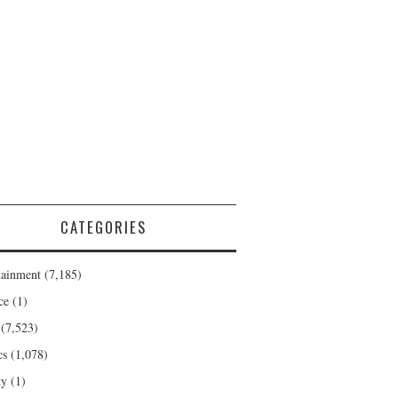
CATEGORIES
tainment
(7,185)
ce
(1)
(7,523)
cs
(1,078)
ty
(1)