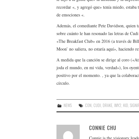
recordar «, y agregó que» tenía miedo, estaba
de emociones «.
Además, el comediante Pete Davidson, quien ta
sobre cuánto le han resonado las letras de Cudi
«The Breakfast Club» en 2016 (a través de Bil
Moon’ no saliera, no estaría aquí», haciendo r
A medida que la canción se dirige al coro («At
joda el mundo, en mi vida, verdad»), los oyen
positivo por el momento. , ya que la colaborac
círculo.
NEWS
CON
,
CUDI
,
DRAKE
,
IMY2
,
KID
,
SIGNI
CONNIE CHU
Connie is the visionary lead