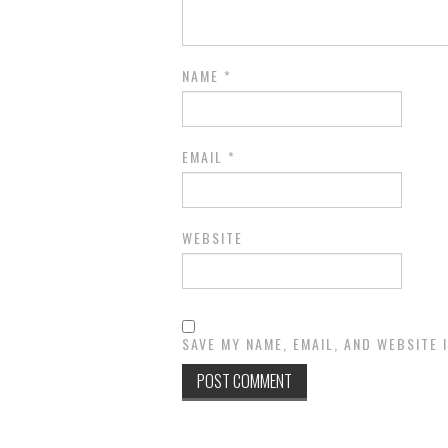
NAME
*
EMAIL
*
WEBSITE
SAVE MY NAME, EMAIL, AND WEBSITE 