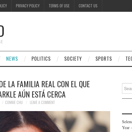
OLICY
PRIVACY POLICY
TERMS OF USE
CONTACT US
D
GE
NEWS
POLITICS
SOCIETY
SPORTS
TE
E LA FAMILIA REAL CON EL QUE
Searc
RKLE AÚN ESTÁ CERCA
for:
CONNIE CHU
LEAVE A COMMENT
Selen
Year 