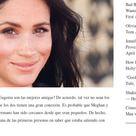
Bad B
Wante
First
Olivi
Teen 
Jenni
Prove
April
How I
Holly
“Gord
Tubi,
Shaki
ugenia son las mejores amigas? De acuerdo, tal vez no sean los
— Her
e los dos tienen una gran conexión. Es probable que Meghan y
Cómo 
ermano han sido cercanos desde que eran pequeños. De hecho,
Man v
una de las primeras personas en saber que estaba saliendo con