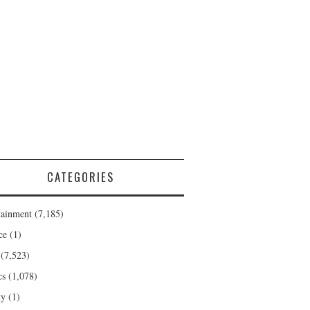
CATEGORIES
tainment
(7,185)
ce
(1)
(7,523)
cs
(1,078)
ty
(1)