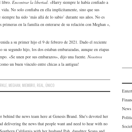
l libro.
Encontrar la libertad
. «Harry siempre le había confiado a
 vida. No solo confiaba en ella implícitamente, sino que sus
 siempre ha sido ‘más allá de lo sabio’ durante sus años. No es
s primeras en la familia en enterarse de su relación con Meghan «,
enida a su primer hijo el 9 de febrero de 2021. Dado el reciente
 su segundo hijo, los dos estaban embarazadas, aunque en etapas
empo. «Se unen por sus embarazos», dijo una fuente.
Nosotros
 como un buen vínculo entre chicas a la antigua!
RKLE
,
MEGHAN
,
MIEMBRO
,
REAL
,
ÚNICO
Enter
Finan
News
er behind the news team here at Genesis Brand. She's devoted her
Politi
 and delivering the news that people want and need to hear with no
Socie
n Southern California with her husband Poh, daughter Seana and