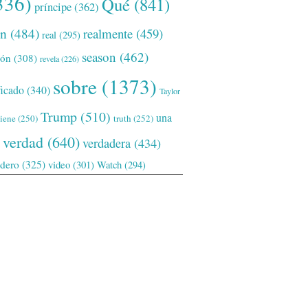
336)
Qué
(841)
príncipe
(362)
ón
(484)
realmente
(459)
real
(295)
season
(462)
ión
(308)
revela
(226)
sobre
(1373)
ficado
(340)
Taylor
Trump
(510)
una
tiene
(250)
truth
(252)
verdad
(640)
verdadera
(434)
adero
(325)
video
(301)
Watch
(294)