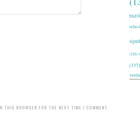
(1
raz
relac
signi
(226)
(337)
verd
IN THIS BROWSER FOR THE NEXT TIME I COMMENT.