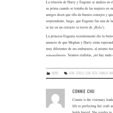
La relación de Harry y Eugenie se analiza en e
su prima cuando se trataba de las mujeres en su
amigos dicen que ella da buenos consejos y que
sorprendente, luego, que Eugenie fue una de la
se lee en un extracto (a través de
¡Hola!).
La princesa Eugenia recientemente dio la bienv
anuncio de que Meghan y Harry están esperando
muy diferentes de sus embarazos, al mismo ti
semanalmente
. Seamos realistas, ¡no hay nada
NEWS
AÚN
,
CERCA
,
CON
,
ESTA
,
FAMILIA
,
MA
CONNIE CHU
Connie is the visionary lead
life to perfecting her craft
holds barred. She resides i