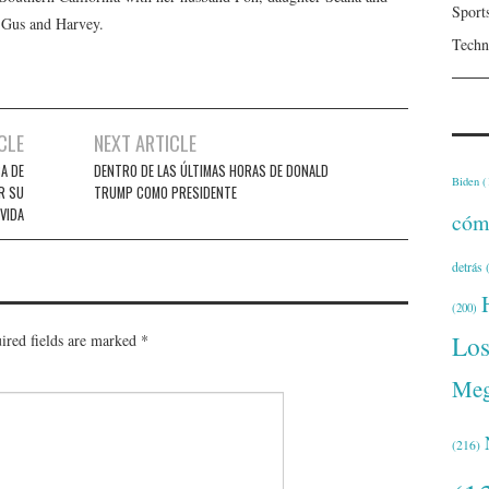
Sport
, Gus and Harvey.
Techn
CLE
NEXT ARTICLE
A DE
DENTRO DE LAS ÚLTIMAS HORAS DE DONALD
Biden
(
R SU
TRUMP COMO PRESIDENTE
VIDA
cóm
detrás
(
(200)
Lo
ired fields are marked
*
Meg
(216)