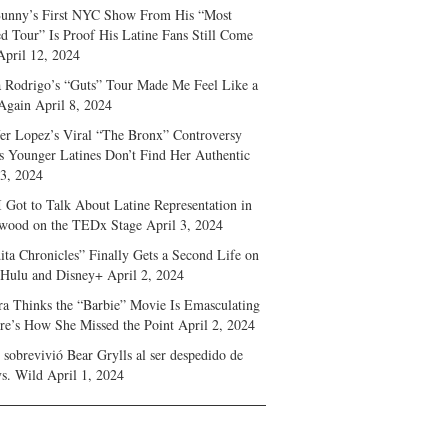
unny’s First NYC Show From His “Most
d Tour” Is Proof His Latine Fans Still Come
April 12, 2024
a Rodrigo’s “Guts” Tour Made Me Feel Like a
Again
April 8, 2024
fer Lopez’s Viral “The Bronx” Controversy
s Younger Latines Don’t Find Her Authentic
 3, 2024
 Got to Talk About Latine Representation in
wood on the TEDx Stage
April 3, 2024
ita Chronicles” Finally Gets a Second Life on
 Hulu and Disney+
April 2, 2024
ra Thinks the “Barbie” Movie Is Emasculating
e’s How She Missed the Point
April 2, 2024
sobrevivió Bear Grylls al ser despedido de
s. Wild
April 1, 2024