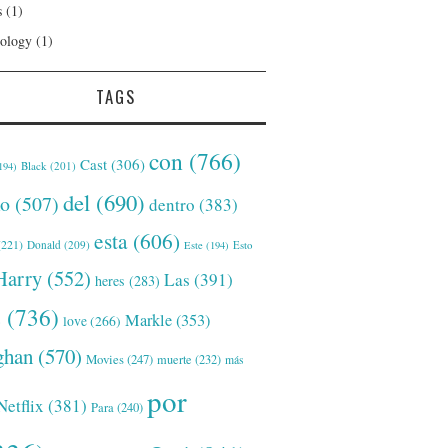
s
(1)
ology
(1)
TAGS
con
(766)
Cast
(306)
Black
(201)
194)
del
(690)
o
(507)
dentro
(383)
esta
(606)
221)
Donald
(209)
Este
(194)
Esto
Harry
(552)
Las
(391)
heres
(283)
s
(736)
Markle
(353)
love
(266)
han
(570)
Movies
(247)
muerte
(232)
más
por
Netflix
(381)
Para
(240)