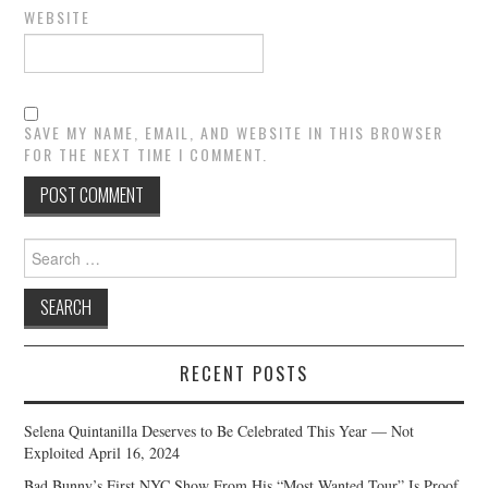
WEBSITE
SAVE MY NAME, EMAIL, AND WEBSITE IN THIS BROWSER
FOR THE NEXT TIME I COMMENT.
Search
for:
RECENT POSTS
Selena Quintanilla Deserves to Be Celebrated This Year — Not
Exploited
April 16, 2024
Bad Bunny’s First NYC Show From His “Most Wanted Tour” Is Proof