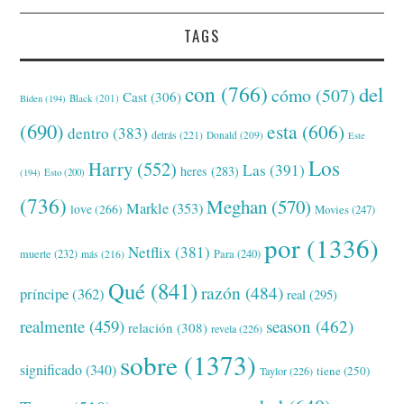
TAGS
con
(766)
del
cómo
(507)
Cast
(306)
Black
(201)
Biden
(194)
(690)
esta
(606)
dentro
(383)
detrás
(221)
Donald
(209)
Este
Los
Harry
(552)
Las
(391)
heres
(283)
(194)
Esto
(200)
(736)
Meghan
(570)
Markle
(353)
love
(266)
Movies
(247)
por
(1336)
Netflix
(381)
muerte
(232)
Para
(240)
más
(216)
Qué
(841)
razón
(484)
príncipe
(362)
real
(295)
realmente
(459)
season
(462)
relación
(308)
revela
(226)
sobre
(1373)
significado
(340)
tiene
(250)
Taylor
(226)