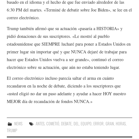
basado en el idioma y el hecho de que fue enviado alrededor de las
6:30 PM del martes. «Terminé de debatir sobre Joe Biden», se lee en el
correo electrónico.
Trump también afirmó que su actuación «pasaría a HISTORIA» y
pidió donaciones de sus suscriptores. «Le mostré al pueblo
estadounidense que SIEMPRE lucharé para poner a Estados Unidos en
primer lugar sin importar qué y que NUNCA dejaré de trabajar para
hacer que Estados Unidos vuelva a ser grande», continuó el correo
electrónico sobre su actuación, que aún no estaba teniendo lugar.
El correo electrónico incluso parecía saltar el arma en cuánto
recaudaron en la noche de debate, diciendo a los suscriptores que
«usted eligió no dar un paso adelante y ayudar a hacer HOY nuestro
MEJOR día de recaudación de fondos NUNCA.»
NEWS
ANTES
,
COMETIÓ
,
DEBATE
,
DEL
,
EQUIPO
,
ERROR
,
GRAN
,
HORAS
,
TRUMP