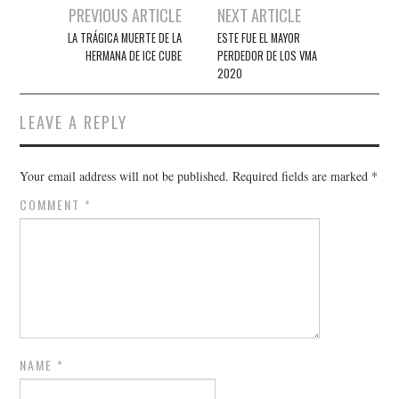
Post
PREVIOUS ARTICLE
NEXT ARTICLE
navigation
LA TRÁGICA MUERTE DE LA
ESTE FUE EL MAYOR
HERMANA DE ICE CUBE
PERDEDOR DE LOS VMA
2020
LEAVE A REPLY
Your email address will not be published.
Required fields are marked
*
COMMENT
*
NAME
*