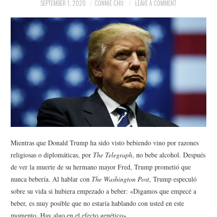
NEWS
SEPTEMBER 1, 2020
CONNIE CHU
LEAVE A COMMENT
POLITICS
SOCIETY
SPORTS
TECHNOLOGY
Mientras que Donald Trump ha sido visto bebiendo vino por razones
religiosas o diplomáticas, por
The Telegraph
, no bebe alcohol. Después
de ver la muerte de su hermano mayor Fred, Trump prometió que
nunca bebería. Al hablar con
The Washington Post
, Trump especuló
sobre su vida si hubiera empezado a beber: «Digamos que empecé a
beber, es muy posible que no estaría hablando con usted en este
momento. Hay algo en el efecto genético».