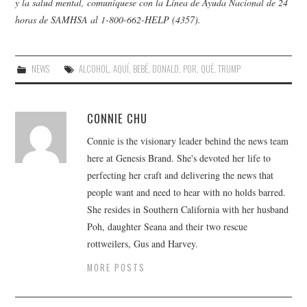
y la salud mental, comuníquese con la Línea de Ayuda Nacional de 24
horas de SAMHSA al 1-800-662-HELP (4357).
NEWS
ALCOHOL
,
AQUÍ
,
BEBÉ
,
DONALD
,
POR
,
QUÉ
,
TRUMP
CONNIE CHU
Connie is the visionary leader behind the news team
here at Genesis Brand. She's devoted her life to
perfecting her craft and delivering the news that
people want and need to hear with no holds barred.
She resides in Southern California with her husband
Poh, daughter Seana and their two rescue
rottweilers, Gus and Harvey.
MORE POSTS