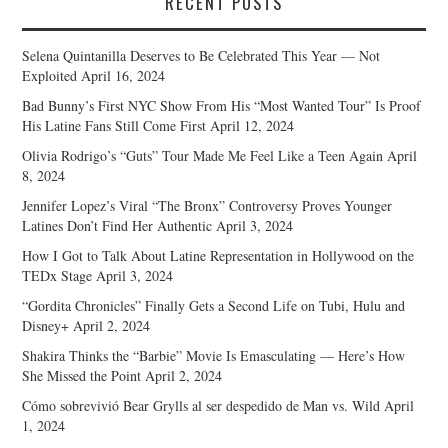
RECENT POSTS
Selena Quintanilla Deserves to Be Celebrated This Year — Not
Exploited
April 16, 2024
Bad Bunny’s First NYC Show From His “Most Wanted Tour” Is Proof
His Latine Fans Still Come First
April 12, 2024
Olivia Rodrigo’s “Guts” Tour Made Me Feel Like a Teen Again
April
8, 2024
Jennifer Lopez’s Viral “The Bronx” Controversy Proves Younger
Latines Don’t Find Her Authentic
April 3, 2024
How I Got to Talk About Latine Representation in Hollywood on the
TEDx Stage
April 3, 2024
“Gordita Chronicles” Finally Gets a Second Life on Tubi, Hulu and
Disney+
April 2, 2024
Shakira Thinks the “Barbie” Movie Is Emasculating — Here’s How
She Missed the Point
April 2, 2024
Cómo sobrevivió Bear Grylls al ser despedido de Man vs. Wild
April
1, 2024