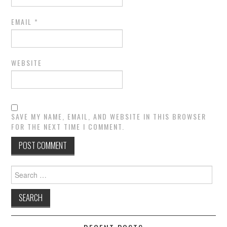
EMAIL
*
WEBSITE
SAVE MY NAME, EMAIL, AND WEBSITE IN THIS BROWSER
FOR THE NEXT TIME I COMMENT.
Search
for: