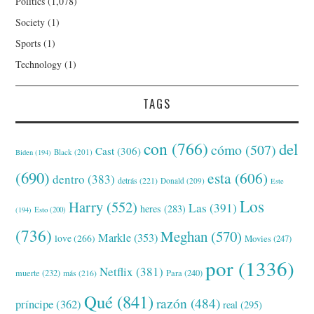
Politics
(1,078)
Society
(1)
Sports
(1)
Technology
(1)
TAGS
con
(766)
del
cómo
(507)
Cast
(306)
Black
(201)
Biden
(194)
(690)
esta
(606)
dentro
(383)
detrás
(221)
Donald
(209)
Este
Los
Harry
(552)
Las
(391)
heres
(283)
(194)
Esto
(200)
(736)
Meghan
(570)
Markle
(353)
love
(266)
Movies
(247)
por
(1336)
Netflix
(381)
muerte
(232)
Para
(240)
más
(216)
Qué
(841)
razón
(484)
príncipe
(362)
real
(295)