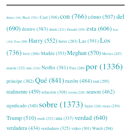
con
(766)
del
cómo
(507)
Cast
(306)
Black
(201)
Biden
(194)
(690)
esta
(606)
dentro
(383)
detrás
(221)
Donald
(209)
Este
Los
Harry
(552)
Las
(391)
heres
(283)
(194)
Esto
(200)
(736)
Meghan
(570)
Markle
(353)
love
(266)
Movies
(247)
por
(1336)
Netflix
(381)
muerte
(232)
Para
(240)
más
(216)
Qué
(841)
razón
(484)
príncipe
(362)
real
(295)
realmente
(459)
season
(462)
relación
(308)
revela
(226)
sobre
(1373)
significado
(340)
tiene
(250)
Taylor
(226)
verdad
(640)
Trump
(510)
una
(337)
truth
(252)
verdadera
(434)
verdadero
(325)
video
(301)
Watch
(294)