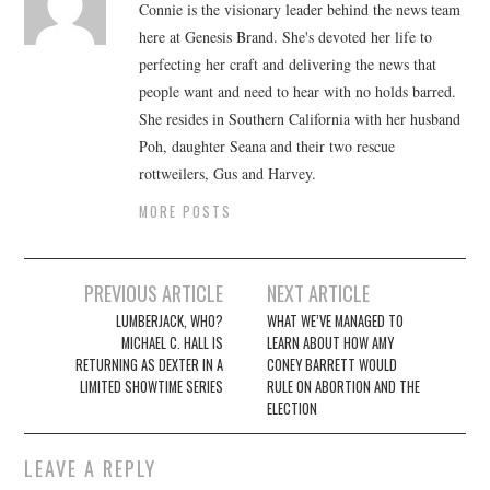
Connie is the visionary leader behind the news team
here at Genesis Brand. She's devoted her life to
perfecting her craft and delivering the news that
people want and need to hear with no holds barred.
She resides in Southern California with her husband
Poh, daughter Seana and their two rescue
rottweilers, Gus and Harvey.
MORE POSTS
Post
PREVIOUS ARTICLE
NEXT ARTICLE
navigation
LUMBERJACK, WHO?
WHAT WE’VE MANAGED TO
MICHAEL C. HALL IS
LEARN ABOUT HOW AMY
RETURNING AS DEXTER IN A
CONEY BARRETT WOULD
LIMITED SHOWTIME SERIES
RULE ON ABORTION AND THE
ELECTION
LEAVE A REPLY