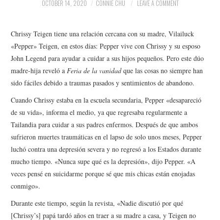
NEWS
OCTOBER 14, 2020
CONNIE CHU
LEAVE A COMMENT
POLITICS
Chrissy Teigen tiene una relación cercana con su madre, Vilailuck
«Pepper» Teigen, en estos días: Pepper vive con Chrissy y su esposo
SOCIETY
John Legend para ayudar a cuidar a sus hijos pequeños. Pero este dúo
madre-hija reveló a
Feria de la vanidad
que las cosas no siempre han
SPORTS
sido fáciles debido a traumas pasados ​​y sentimientos de abandono.
Cuando Chrissy estaba en la escuela secundaria, Pepper «desapareció
TECHNOLOGY
de su vida», informa el medio, ya que regresaba regularmente a
Tailandia para cuidar a sus padres enfermos. Después de que ambos
sufrieron muertes traumáticas en el lapso de solo unos meses, Pepper
luchó contra una depresión severa y no regresó a los Estados durante
mucho tiempo. «Nunca supe qué es la depresión», dijo Pepper. «A
veces pensé en suicidarme porque sé que mis chicas están enojadas
conmigo».
Durante este tiempo, según la revista, «Nadie discutió por qué
[Chrissy’s] papá tardó años en traer a su madre a casa, y Teigen no