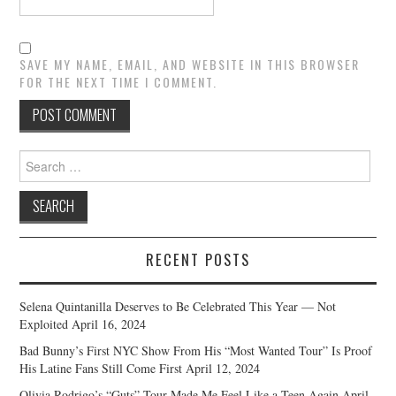
SAVE MY NAME, EMAIL, AND WEBSITE IN THIS BROWSER
FOR THE NEXT TIME I COMMENT.
Search
for:
RECENT POSTS
Selena Quintanilla Deserves to Be Celebrated This Year — Not
Exploited
April 16, 2024
Bad Bunny’s First NYC Show From His “Most Wanted Tour” Is Proof
His Latine Fans Still Come First
April 12, 2024
Olivia Rodrigo’s “Guts” Tour Made Me Feel Like a Teen Again
April