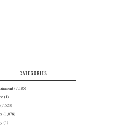
CATEGORIES
tainment
(7,185)
ce
(1)
(7,523)
cs
(1,078)
ty
(1)