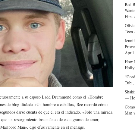
Bad B
Wante
First
Olivi
Teen 
Jenni
Prove
April
How I
Holly
“Gord
Tubi,
Shaki
fectuosamente a su esposo Ladd Drummond como el «Hombre
— Her
ones de blog titulada «Un hombre a caballo», Ree recordó cómo
Cómo 
segundos darse cuenta de que él era el indicado. «Solo una mirada
Man v
s que un resurgimiento instantáneo de cada gramo de amor,
r Marlboro Man», dijo efusivamente en el mensaje.