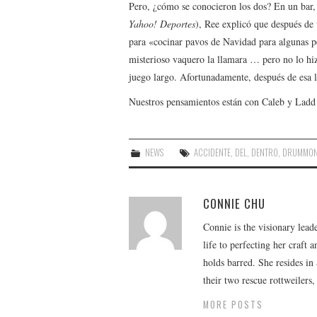
Pero, ¿cómo se conocieron los dos? En un bar,
Yahoo! Deportes
), Ree explicó que después de 
para «cocinar pavos de Navidad para algunas p
misterioso vaquero la llamara … pero no lo h
juego largo. Afortunadamente, después de esa la
Nuestros pensamientos están con Caleb y Ladd
NEWS
ACCIDENTE
,
DEL
,
DENTRO
,
DRUMMO
CONNIE CHU
Connie is the visionary lead
life to perfecting her craft
holds barred. She resides i
their two rescue rottweilers
MORE POSTS