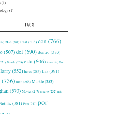
s
(1)
ology
(1)
TAGS
con
(766)
Cast
(306)
Black
(201)
194)
del
(690)
o
(507)
dentro
(383)
esta
(606)
221)
Donald
(209)
Este
(194)
Esto
Harry
(552)
Las
(391)
heres
(283)
s
(736)
Markle
(353)
love
(266)
han
(570)
Movies
(247)
muerte
(232)
más
por
Netflix
(381)
Para
(240)