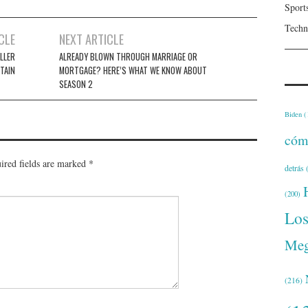
Sport
Techn
CLE
NEXT ARTICLE
ILLER
ALREADY BLOWN THROUGH MARRIAGE OR
TAIN
MORTGAGE? HERE’S WHAT WE KNOW ABOUT
SEASON 2
Biden
(
cóm
ired fields are marked
*
detrás
(
(200)
Lo
Meg
(216)