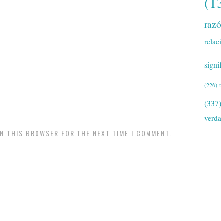
(1
raz
relac
signi
(226)
(337)
verd
IN THIS BROWSER FOR THE NEXT TIME I COMMENT.