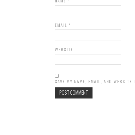
NAME
*
EMAIL
*
WEBSITE
SAVE MY NAME, EMAIL, AND WEBSITE 