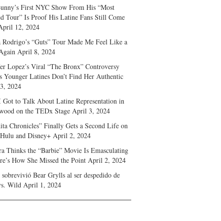
unny’s First NYC Show From His “Most
d Tour” Is Proof His Latine Fans Still Come
April 12, 2024
a Rodrigo’s “Guts” Tour Made Me Feel Like a
Again
April 8, 2024
fer Lopez’s Viral “The Bronx” Controversy
s Younger Latines Don’t Find Her Authentic
 3, 2024
 Got to Talk About Latine Representation in
wood on the TEDx Stage
April 3, 2024
ita Chronicles” Finally Gets a Second Life on
 Hulu and Disney+
April 2, 2024
ra Thinks the “Barbie” Movie Is Emasculating
e’s How She Missed the Point
April 2, 2024
sobrevivió Bear Grylls al ser despedido de
s. Wild
April 1, 2024