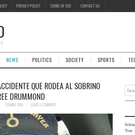
OLICY
PRIVACY POLICY
TERMS OF USE
CONTACT US
D
GE
NEWS
POLITICS
SOCIETY
SPORTS
TE
ACCIDENTE QUE RODEA AL SOBRINO
Searc
REE DRUMMOND
for:
CONNIE CHU
LEAVE A COMMENT
Selen
Year 