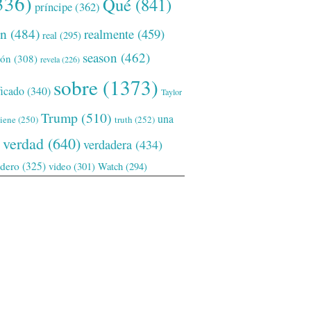
336)
Qué
(841)
príncipe
(362)
ón
(484)
realmente
(459)
real
(295)
season
(462)
ión
(308)
revela
(226)
sobre
(1373)
ficado
(340)
Taylor
Trump
(510)
una
tiene
(250)
truth
(252)
verdad
(640)
verdadera
(434)
adero
(325)
video
(301)
Watch
(294)