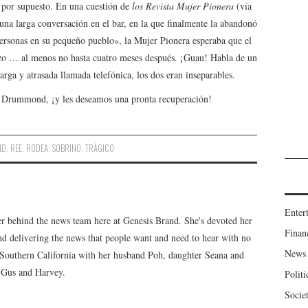
 por supuesto. En una cuestión de
los
Revista Mujer Pionera
(vía
una larga conversación en el bar, en la que finalmente la abandonó
ersonas en su pequeño pueblo», la Mujer Pionera esperaba que el
izo … al menos no hasta cuatro meses después. ¡Guau! Habla de un
rga y atrasada llamada telefónica, los dos eran inseparables.
 Drummond, ¡y les deseamos una pronta recuperación!
ND
,
REE
,
RODEA
,
SOBRINO
,
TRÁGICO
Enter
er behind the news team here at Genesis Brand. She's devoted her
Finan
 and delivering the news that people want and need to hear with no
News
n Southern California with her husband Poh, daughter Seana and
, Gus and Harvey.
Politi
Socie