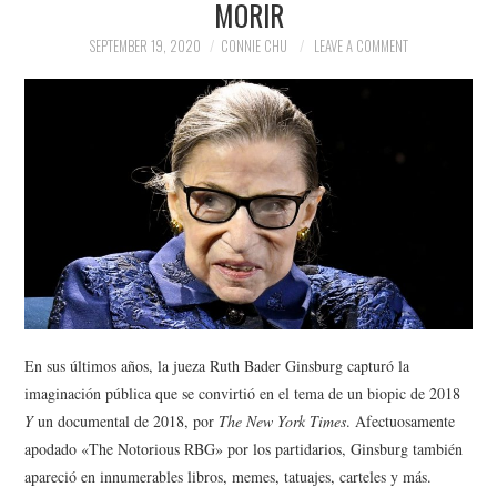
MORIR
NEWS
SEPTEMBER 19, 2020
CONNIE CHU
LEAVE A COMMENT
POLITICS
SOCIETY
SPORTS
TECHNOLOGY
En sus últimos años, la jueza Ruth Bader Ginsburg capturó la
imaginación pública que se convirtió en el tema de un biopic de 2018
Y
un documental de 2018, por
The New York Times
.
Afectuosamente
apodado «The Notorious RBG» por los partidarios, Ginsburg también
apareció en innumerables libros, memes, tatuajes, carteles y más.