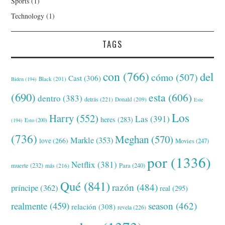
Sports
(1)
Technology
(1)
TAGS
con
(766)
del
cómo
(507)
Cast
(306)
Black
(201)
Biden
(194)
(690)
esta
(606)
dentro
(383)
detrás
(221)
Donald
(209)
Este
Los
Harry
(552)
Las
(391)
heres
(283)
(194)
Esto
(200)
(736)
Meghan
(570)
Markle
(353)
love
(266)
Movies
(247)
por
(1336)
Netflix
(381)
muerte
(232)
Para
(240)
más
(216)
Qué
(841)
razón
(484)
príncipe
(362)
real
(295)
realmente
(459)
season
(462)
relación
(308)
revela
(226)