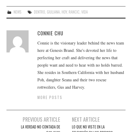
NEWS
DENTRO
,
GIULIANA
,
HOY
,
RANCIC
,
VIDA
CONNIE CHU
Connie is the visionary leader behind the news team
here at Genesis Brand. She's devoted her life to
perfecting her craft and delivering the news that
people want and need to hear with no holds barred.
She resides in Southern California with her husband
Poh, daughter Seana and their two rescue
rottweilers, Gus and Harvey.
MORE POSTS
Post
PREVIOUS ARTICLE
NEXT ARTICLE
navigation
LA VERDAD NO CONTADA DE
LO QUE NO VISTE EN LA