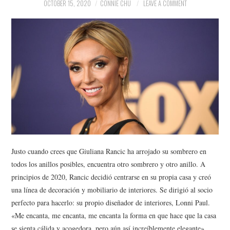
NEWS
OCTOBER 15, 2020
CONNIE CHU
LEAVE A COMMENT
POLITICS
SOCIETY
SPORTS
TECHNOLOGY
Justo cuando crees que Giuliana Rancic ha arrojado su sombrero en
todos los anillos posibles, encuentra otro sombrero y otro anillo. A
principios de 2020, Rancic decidió centrarse en su propia casa y creó
una línea de decoración y mobiliario de interiores. Se dirigió al socio
perfecto para hacerlo: su propio diseñador de interiores, Lonni Paul.
«Me encanta, me encanta, me encanta la forma en que hace que la casa
se sienta cálida y acogedora, pero aún así increíblemente elegante»,