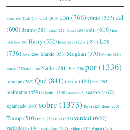
con
(766)
del
cómo
(507)
Cast
(306)
Black
(201)
Biden
(194)
(690)
esta
(606)
dentro
(383)
detrás
(221)
Donald
(209)
Este
Los
Harry
(552)
Las
(391)
heres
(283)
(194)
Esto
(200)
(736)
Meghan
(570)
Markle
(353)
love
(266)
Movies
(247)
por
(1336)
Netflix
(381)
muerte
(232)
Para
(240)
más
(216)
Qué
(841)
razón
(484)
príncipe
(362)
real
(295)
realmente
(459)
season
(462)
relación
(308)
revela
(226)
sobre
(1373)
significado
(340)
tiene
(250)
Taylor
(226)
verdad
(640)
Trump
(510)
una
(337)
truth
(252)
verdadera
(434)
verdadero
(325)
video
(301)
Watch
(294)