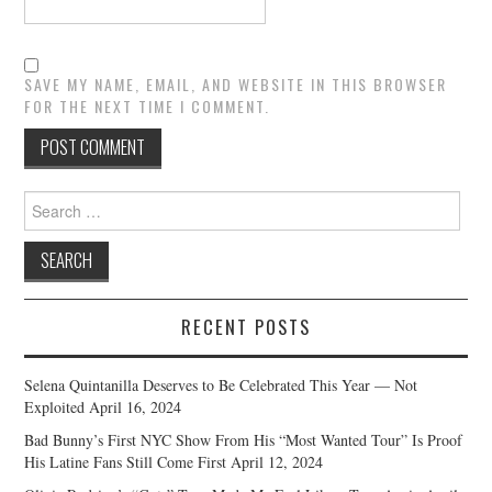
SAVE MY NAME, EMAIL, AND WEBSITE IN THIS BROWSER
FOR THE NEXT TIME I COMMENT.
Search
for:
RECENT POSTS
Selena Quintanilla Deserves to Be Celebrated This Year — Not
Exploited
April 16, 2024
Bad Bunny’s First NYC Show From His “Most Wanted Tour” Is Proof
His Latine Fans Still Come First
April 12, 2024