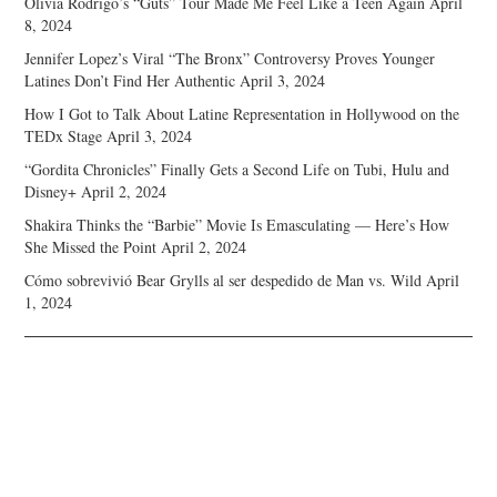
Olivia Rodrigo’s “Guts” Tour Made Me Feel Like a Teen Again
April
8, 2024
Jennifer Lopez’s Viral “The Bronx” Controversy Proves Younger
Latines Don’t Find Her Authentic
April 3, 2024
How I Got to Talk About Latine Representation in Hollywood on the
TEDx Stage
April 3, 2024
“Gordita Chronicles” Finally Gets a Second Life on Tubi, Hulu and
Disney+
April 2, 2024
Shakira Thinks the “Barbie” Movie Is Emasculating — Here’s How
She Missed the Point
April 2, 2024
Cómo sobrevivió Bear Grylls al ser despedido de Man vs. Wild
April
1, 2024