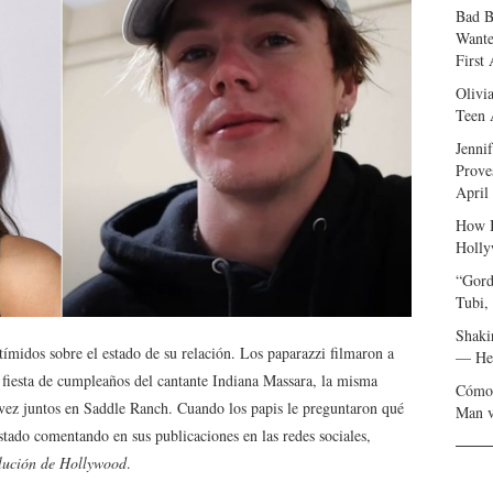
Bad B
Wante
First
Olivi
Teen 
Jenni
Prove
April
How I
Holly
“Gord
Tubi,
Shaki
ímidos sobre el estado de su relación. Los paparazzi filmaron a
— Her
fiesta de cumpleaños del cantante Indiana Massara, la misma
Cómo 
 vez juntos en Saddle Ranch. Cuando los papis le preguntaron qué
Man v
stado comentando en sus publicaciones en las redes sociales,
lución de Hollywood
.