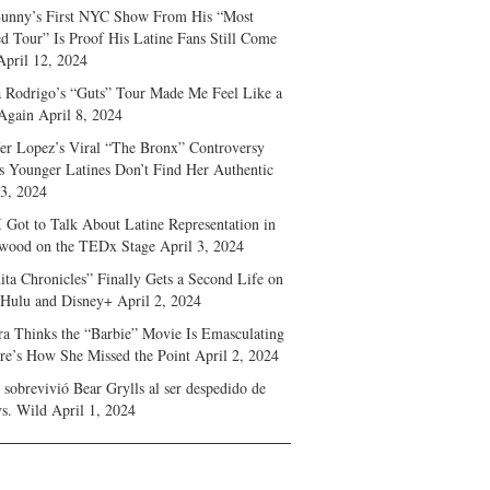
unny’s First NYC Show From His “Most
d Tour” Is Proof His Latine Fans Still Come
April 12, 2024
a Rodrigo’s “Guts” Tour Made Me Feel Like a
Again
April 8, 2024
fer Lopez’s Viral “The Bronx” Controversy
s Younger Latines Don’t Find Her Authentic
 3, 2024
 Got to Talk About Latine Representation in
wood on the TEDx Stage
April 3, 2024
ita Chronicles” Finally Gets a Second Life on
 Hulu and Disney+
April 2, 2024
ra Thinks the “Barbie” Movie Is Emasculating
e’s How She Missed the Point
April 2, 2024
sobrevivió Bear Grylls al ser despedido de
s. Wild
April 1, 2024