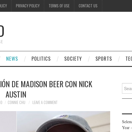
OLICY
PRIVACY POLICY
TERMS OF USE
CONTACT US
D
GE
NEWS
POLITICS
SOCIETY
SPORTS
TE
IÓN DE MADISON BEER CON NICK
Searc
AUSTIN
for:
20
CONNIE CHU
LEAVE A COMMENT
Selen
Year 