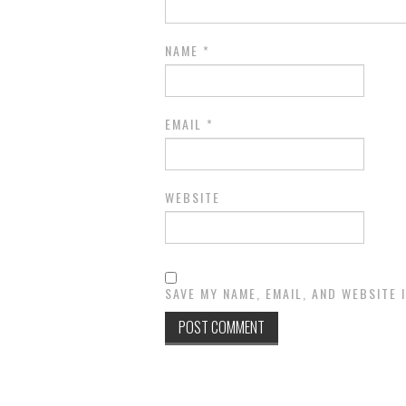
NAME
*
EMAIL
*
WEBSITE
SAVE MY NAME, EMAIL, AND WEBSITE 