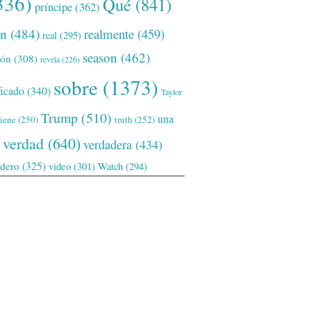
336)
Qué
(841)
príncipe
(362)
ón
(484)
realmente
(459)
real
(295)
season
(462)
ión
(308)
revela
(226)
sobre
(1373)
ficado
(340)
Taylor
Trump
(510)
una
tiene
(250)
truth
(252)
verdad
(640)
verdadera
(434)
adero
(325)
video
(301)
Watch
(294)