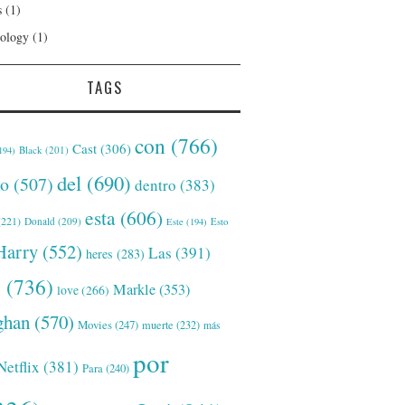
s
(1)
ology
(1)
TAGS
con
(766)
Cast
(306)
Black
(201)
194)
del
(690)
o
(507)
dentro
(383)
esta
(606)
221)
Donald
(209)
Este
(194)
Esto
Harry
(552)
Las
(391)
heres
(283)
s
(736)
Markle
(353)
love
(266)
han
(570)
Movies
(247)
muerte
(232)
más
por
Netflix
(381)
Para
(240)