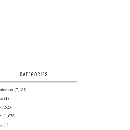
CATEGORIES
tainment
(7,185)
ce
(1)
(7,523)
cs
(1,078)
ty
(1)