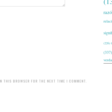
(1
raz
relac
signi
(226)
(337)
verd
IN THIS BROWSER FOR THE NEXT TIME I COMMENT.