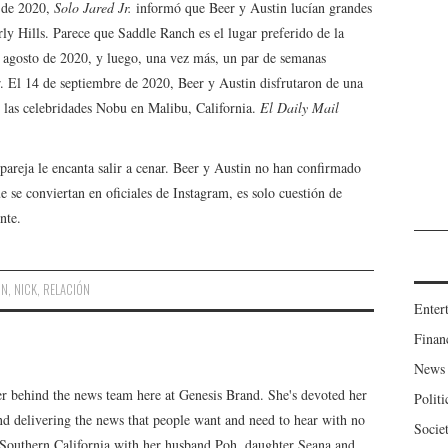
 de 2020,
Solo Jared Jr.
informó que Beer y Austin lucían grandes
ly Hills. Parece que Saddle Ranch es el lugar preferido de la
de agosto de 2020, y luego, una vez más, un par de semanas
. El 14 de septiembre de 2020, Beer y Austin disfrutaron de una
de las celebridades Nobu en Malibu, California.
El Daily Mail
pareja le encanta salir a cenar. Beer y Austin no han confirmado
 se conviertan en oficiales de Instagram, es solo cuestión de
nte.
ON
,
NICK
,
RELACIÓN
Enter
Finan
News
er behind the news team here at Genesis Brand. She's devoted her
Politi
 and delivering the news that people want and need to hear with no
Socie
n Southern California with her husband Poh, daughter Seana and