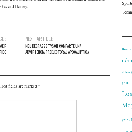
Sport
, Gus and Harvey.
Techn
CLE
NEXT ARTICLE
WEIR
NEIL DEGRASSE TYSON COMPARTE UNA
Biden
(
RIDO
ADVERTENCIA PREELECTORAL APOCALÍPTICA
cóm
detrás
(
(200)
ired fields are marked
*
Lo
Meg
(216)