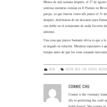
Menos de una semana después, el 27 de agosto
sonrisas mientras comían en Il Pastaio en Bever
pareja, ya que fueron vistos allí juntos el 31 
después, disfrutaron de un descanso para fumar
cita doble en el restaurante de sushi favorito 
informó.
Una cosa que parece bastante obvia es que a la 
ni negado su relación. Mientras esperamos a que
tiempo antes de que los vean cenando nuevame
NEWS
AUSTIN
,
BEER
,
CON
,
DENTRO
,
MADIS
CONNIE CHU
Connie is the visionary lead
life to perfecting her craft
holds barred. She resides i