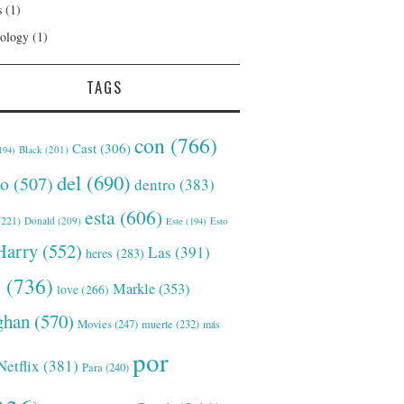
s
(1)
ology
(1)
TAGS
con
(766)
Cast
(306)
Black
(201)
194)
del
(690)
o
(507)
dentro
(383)
esta
(606)
221)
Donald
(209)
Este
(194)
Esto
Harry
(552)
Las
(391)
heres
(283)
s
(736)
Markle
(353)
love
(266)
han
(570)
Movies
(247)
muerte
(232)
más
por
Netflix
(381)
Para
(240)