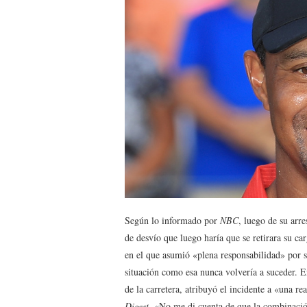
Según lo informado por
NBC
, luego de su arr
de desvío que luego haría que se retirara su c
en el que asumió «plena responsabilidad» por s
situación como esa nunca volvería a suceder. 
de la carretera, atribuyó el incidente a «una 
Digest
. «No me di cuenta de que la combinació