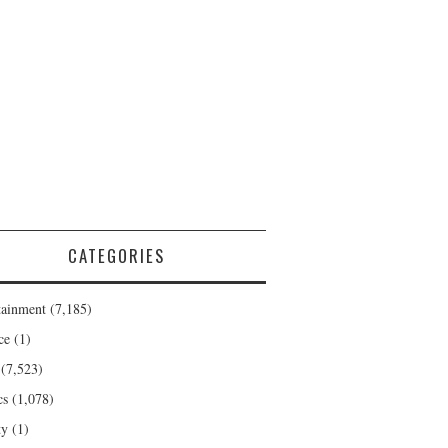
CATEGORIES
tainment
(7,185)
ce
(1)
(7,523)
cs
(1,078)
ty
(1)