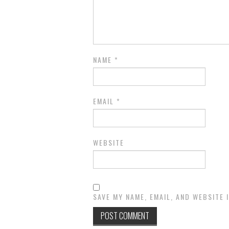
NAME
*
EMAIL
*
WEBSITE
SAVE MY NAME, EMAIL, AND WEBSITE 