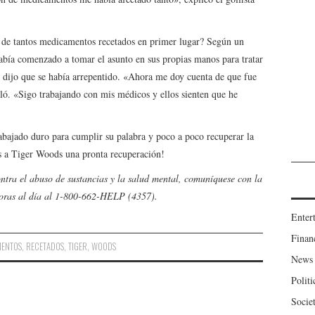
a de tantos medicamentos recetados en primer lugar? Según un
ía comenzado a tomar el asunto en sus propias manos para tratar
o dijo que se había arrepentido. «Ahora me doy cuenta de que fue
eló. «Sigo trabajando con mis médicos y ellos sienten que he
abajado duro para cumplir su palabra y poco a poco recuperar la
s a Tiger Woods una pronta recuperación!
ntra el abuso de sustancias y la salud mental, comuníquese con la
oras al día al 1-800-662-HELP (4357).
Enter
Finan
MENTOS
,
RECETADOS
,
TIGER
,
WOODS
News
Politi
Socie