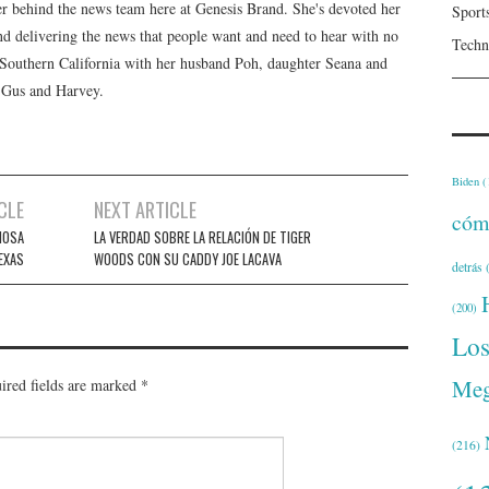
er behind the news team here at Genesis Brand. She's devoted her
Sport
 and delivering the news that people want and need to hear with no
Techn
n Southern California with her husband Poh, daughter Seana and
, Gus and Harvey.
Biden
(
CLE
NEXT ARTICLE
cóm
IOSA
LA VERDAD SOBRE LA RELACIÓN DE TIGER
EXAS
WOODS CON SU CADDY JOE LACAVA
detrás
(
(200)
Lo
Meg
ired fields are marked
*
(216)