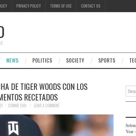
OLICY
PRIVACY POLICY
TERMS OF USE
CONTACT US
D
GE
NEWS
POLITICS
SOCIETY
SPORTS
TE
CHA DE TIGER WOODS CON LOS
Searc
MENTOS RECETADOS
for:
21
CONNIE CHU
LEAVE A COMMENT
Selen
Year 