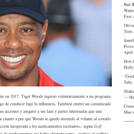
Bad B
Wante
First
Olivi
Teen 
Jenni
Prove
April
How I
Holly
“Gord
Tubi,
Shaki
esto en 2017, Tiger Woods ingresó voluntariamente a un programa
— Her
argo de conducir bajo la influencia. También emitió un comunicado
Cómo 
us acciones y aseguró a sus fans y partes interesadas que una
Man v
En cuanto a por qué Woods se quedó dormido al volante al costado
reacción inesperada a los medicamentos recetados», según
Golf
n de medicamentos me había afectado tanto», explicó el golfista