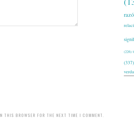
(1
raz
relac
signi
(226)
(337)
verd
IN THIS BROWSER FOR THE NEXT TIME I COMMENT.