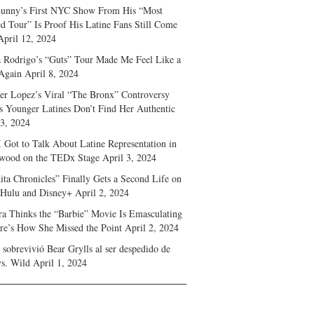
unny’s First NYC Show From His “Most
d Tour” Is Proof His Latine Fans Still Come
April 12, 2024
a Rodrigo’s “Guts” Tour Made Me Feel Like a
Again
April 8, 2024
fer Lopez’s Viral “The Bronx” Controversy
s Younger Latines Don’t Find Her Authentic
 3, 2024
 Got to Talk About Latine Representation in
wood on the TEDx Stage
April 3, 2024
ita Chronicles” Finally Gets a Second Life on
 Hulu and Disney+
April 2, 2024
ra Thinks the “Barbie” Movie Is Emasculating
e’s How She Missed the Point
April 2, 2024
sobrevivió Bear Grylls al ser despedido de
s. Wild
April 1, 2024