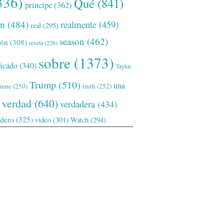
336)
Qué
(841)
príncipe
(362)
ón
(484)
realmente
(459)
real
(295)
season
(462)
ión
(308)
revela
(226)
sobre
(1373)
ficado
(340)
Taylor
Trump
(510)
una
tiene
(250)
truth
(252)
verdad
(640)
verdadera
(434)
adero
(325)
video
(301)
Watch
(294)