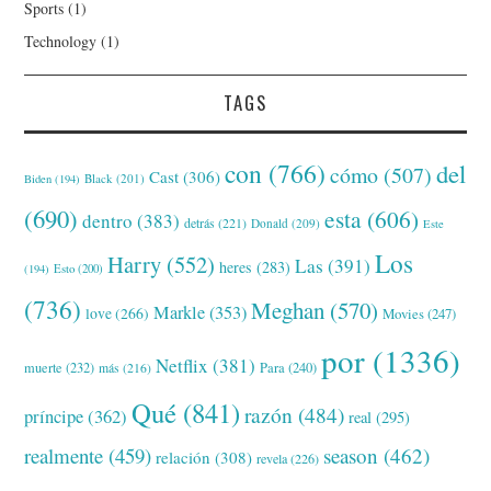
Sports
(1)
Technology
(1)
TAGS
con
(766)
del
cómo
(507)
Cast
(306)
Black
(201)
Biden
(194)
(690)
esta
(606)
dentro
(383)
detrás
(221)
Donald
(209)
Este
Los
Harry
(552)
Las
(391)
heres
(283)
(194)
Esto
(200)
(736)
Meghan
(570)
Markle
(353)
love
(266)
Movies
(247)
por
(1336)
Netflix
(381)
muerte
(232)
Para
(240)
más
(216)
Qué
(841)
razón
(484)
príncipe
(362)
real
(295)
realmente
(459)
season
(462)
relación
(308)
revela
(226)