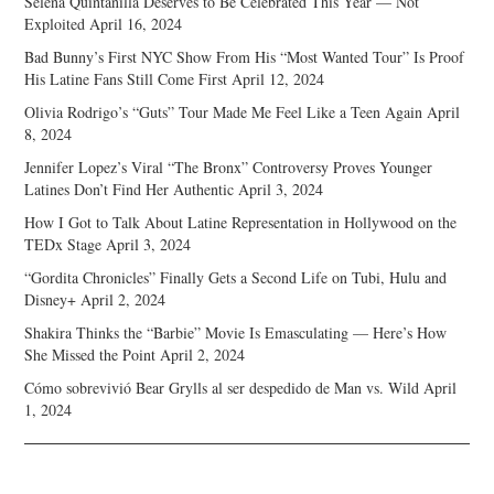
Selena Quintanilla Deserves to Be Celebrated This Year — Not
Exploited
April 16, 2024
Bad Bunny’s First NYC Show From His “Most Wanted Tour” Is Proof
His Latine Fans Still Come First
April 12, 2024
Olivia Rodrigo’s “Guts” Tour Made Me Feel Like a Teen Again
April
8, 2024
Jennifer Lopez’s Viral “The Bronx” Controversy Proves Younger
Latines Don’t Find Her Authentic
April 3, 2024
How I Got to Talk About Latine Representation in Hollywood on the
TEDx Stage
April 3, 2024
“Gordita Chronicles” Finally Gets a Second Life on Tubi, Hulu and
Disney+
April 2, 2024
Shakira Thinks the “Barbie” Movie Is Emasculating — Here’s How
She Missed the Point
April 2, 2024
Cómo sobrevivió Bear Grylls al ser despedido de Man vs. Wild
April
1, 2024