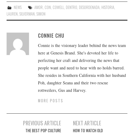
NEWS
AMOR
,
CON
,
COWELL
,
DENTRO
,
DESORDENADA
,
HISTORIA
,
LAUREN
,
SILVERMAN
,
SIMON
CONNIE CHU
Connie is the visionary leader behind the news team
here at Genesis Brand. She's devoted her life to
perfecting her craft and delivering the news that
people want and need to hear with no holds barred.
She resides in Southern California with her husband
Poh, daughter Seana and their two rescue
rottweilers, Gus and Harvey.
MORE POSTS
Post
PREVIOUS ARTICLE
NEXT ARTICLE
navigation
THE BEST POP CULTURE
HOW TO WATCH OLD