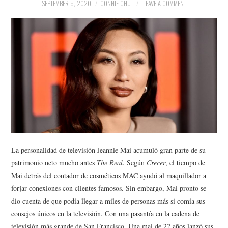
NEWS
SEPTEMBER 5, 2020
CONNIE CHU
LEAVE A COMMENT
POLITICS
SOCIETY
SPORTS
TECHNOLOGY
La personalidad de televisión Jeannie Mai acumuló gran parte de su
patrimonio neto mucho antes
The Real
. Según
Crecer
, el tiempo de
Mai detrás del contador de cosméticos MAC ayudó al maquillador a
forjar conexiones con clientes famosos. Sin embargo, Mai pronto se
dio cuenta de que podía llegar a miles de personas más si comía sus
consejos únicos en la televisión. Con una pasantía en la cadena de
televisión más grande de San Francisco, Una mai de 22 años lanzó sus