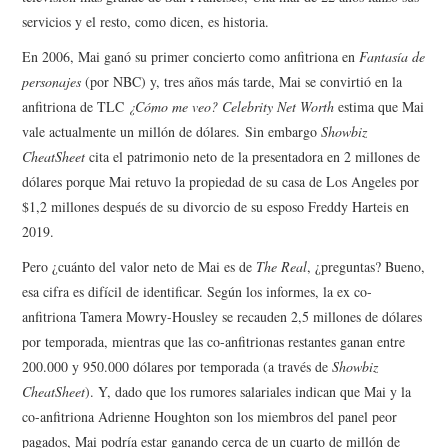
servicios y el resto, como dicen, es historia.
En 2006, Mai ganó su primer concierto como anfitriona en
Fantasía de
personajes
(por NBC) y, tres años más tarde, Mai se convirtió en la
anfitriona de TLC
¿Cómo me veo?
Celebrity Net Worth
estima que Mai
vale actualmente un millón de dólares. Sin embargo
Showbiz
CheatSheet
cita el patrimonio neto de la presentadora en 2 millones de
dólares porque Mai retuvo la propiedad de su casa de Los Angeles por
$1,2 millones después de su divorcio de su esposo Freddy Harteis en
2019.
Pero ¿cuánto del valor neto de Mai es de
The Real
, ¿preguntas? Bueno,
esa cifra es difícil de identificar. Según los informes, la ex co-
anfitriona Tamera Mowry-Housley se recauden 2,5 millones de dólares
por temporada, mientras que las co-anfitrionas restantes ganan entre
200.000 y 950.000 dólares por temporada (a través de
Showbiz
CheatSheet
). Y, dado que los rumores salariales indican que Mai y la
co-anfitriona Adrienne Houghton son los miembros del panel peor
pagados, Mai podría estar ganando cerca de un cuarto de millón de