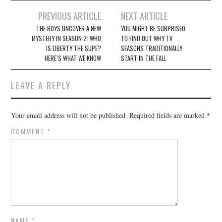
Post
PREVIOUS ARTICLE
NEXT ARTICLE
navigation
THE BOYS UNCOVER A NEW
YOU MIGHT BE SURPRISED
MYSTERY IN SEASON 2: WHO
TO FIND OUT WHY TV
IS LIBERTY THE SUPE?
SEASONS TRADITIONALLY
HERE’S WHAT WE KNOW
START IN THE FALL
LEAVE A REPLY
Your email address will not be published.
Required fields are marked
*
COMMENT
*
NAME
*