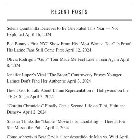
RECENT POSTS
Selena Quintanilla Deserves to Be Celebrated This Year — Not
Exploited
April 16, 2024
Bad Bunny’s First NYC Show From His “Most Wanted Tour” Is Proof
His Latine Fans Still Come First
April 12, 2024
Olivia Rodrigo’s “Guts” Tour Made Me Feel Like a Teen Again
April
8, 2024
Jennifer Lopez’s Viral “The Bronx” Controversy Proves Younger
Latines Don’t Find Her Authentic
April 3, 2024
How I Got to Talk About Latine Representation in Hollywood on the
TEDx Stage
April 3, 2024
“Gordita Chronicles” Finally Gets a Second Life on Tubi, Hulu and
Disney+
April 2, 2024
Shakira Thinks the “Barbie” Movie Is Emasculating — Here’s How
She Missed the Point
April 2, 2024
Cómo sobrevivió Bear Grylls al ser despedido de Man vs. Wild
April