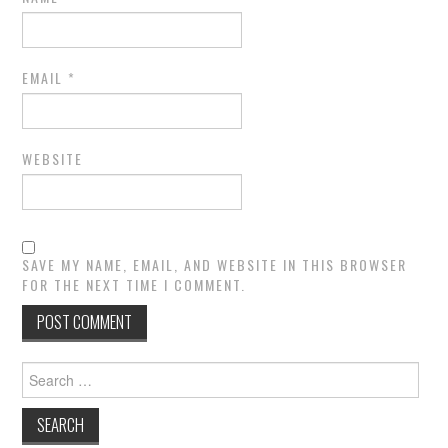
EMAIL
*
WEBSITE
SAVE MY NAME, EMAIL, AND WEBSITE IN THIS BROWSER
FOR THE NEXT TIME I COMMENT.
Search
for: