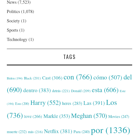
News
(7,523)
Politics
(1,078)
Society
(1)
Sports
(1)
Technology
(1)
TAGS
con
(766)
del
cómo
(507)
Cast
(306)
Black
(201)
Biden
(194)
(690)
esta
(606)
dentro
(383)
detrás
(221)
Donald
(209)
Este
Los
Harry
(552)
Las
(391)
heres
(283)
(194)
Esto
(200)
(736)
Meghan
(570)
Markle
(353)
love
(266)
Movies
(247)
por
(1336)
Netflix
(381)
muerte
(232)
Para
(240)
más
(216)