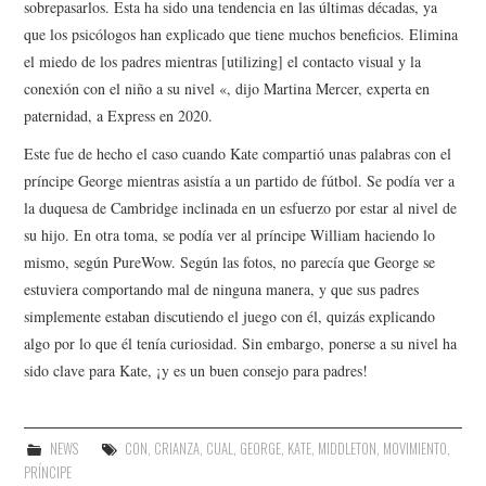
sobrepasarlos. Esta ha sido una tendencia en las últimas décadas, ya
que los psicólogos han explicado que tiene muchos beneficios. Elimina
el miedo de los padres mientras [utilizing] el contacto visual y la
conexión con el niño a su nivel «, dijo Martina Mercer, experta en
paternidad, a Express en 2020.
Este fue de hecho el caso cuando Kate compartió unas palabras con el
príncipe George mientras asistía a un partido de fútbol. Se podía ver a
la duquesa de Cambridge inclinada en un esfuerzo por estar al nivel de
su hijo. En otra toma, se podía ver al príncipe William haciendo lo
mismo, según PureWow. Según las fotos, no parecía que George se
estuviera comportando mal de ninguna manera, y que sus padres
simplemente estaban discutiendo el juego con él, quizás explicando
algo por lo que él tenía curiosidad. Sin embargo, ponerse a su nivel ha
sido clave para Kate, ¡y es un buen consejo para padres!
NEWS
CON
,
CRIANZA
,
CUAL
,
GEORGE
,
KATE
,
MIDDLETON
,
MOVIMIENTO
,
PRÍNCIPE