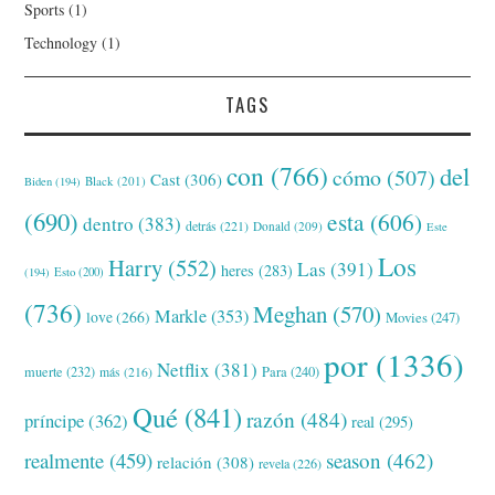
Sports
(1)
Technology
(1)
TAGS
con
(766)
del
cómo
(507)
Cast
(306)
Black
(201)
Biden
(194)
(690)
esta
(606)
dentro
(383)
detrás
(221)
Donald
(209)
Este
Los
Harry
(552)
Las
(391)
heres
(283)
(194)
Esto
(200)
(736)
Meghan
(570)
Markle
(353)
love
(266)
Movies
(247)
por
(1336)
Netflix
(381)
muerte
(232)
Para
(240)
más
(216)
Qué
(841)
razón
(484)
príncipe
(362)
real
(295)
realmente
(459)
season
(462)
relación
(308)
revela
(226)