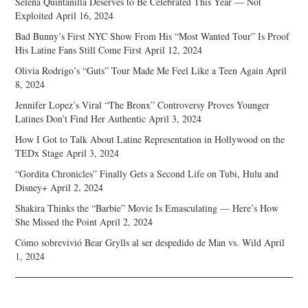
Selena Quintanilla Deserves to Be Celebrated This Year — Not
Exploited
April 16, 2024
Bad Bunny’s First NYC Show From His “Most Wanted Tour” Is Proof
His Latine Fans Still Come First
April 12, 2024
Olivia Rodrigo’s “Guts” Tour Made Me Feel Like a Teen Again
April
8, 2024
Jennifer Lopez’s Viral “The Bronx” Controversy Proves Younger
Latines Don’t Find Her Authentic
April 3, 2024
How I Got to Talk About Latine Representation in Hollywood on the
TEDx Stage
April 3, 2024
“Gordita Chronicles” Finally Gets a Second Life on Tubi, Hulu and
Disney+
April 2, 2024
Shakira Thinks the “Barbie” Movie Is Emasculating — Here’s How
She Missed the Point
April 2, 2024
Cómo sobrevivió Bear Grylls al ser despedido de Man vs. Wild
April
1, 2024