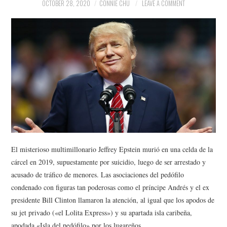
NEWS
OCTOBER 28, 2020
CONNIE CHU
LEAVE A COMMENT
POLITICS
SOCIETY
SPORTS
TECHNOLOGY
El misterioso multimillonario Jeffrey Epstein murió en una celda de la
cárcel en 2019, supuestamente por suicidio, luego de ser arrestado y
acusado de tráfico de menores. Las asociaciones del pedófilo
condenado con figuras tan poderosas como el príncipe Andrés y el ex
presidente Bill Clinton llamaron la atención, al igual que los apodos de
su jet privado («el Lolita Express») y su apartada isla caribeña,
apodada «Isla del pedófilo» por los lugareños.