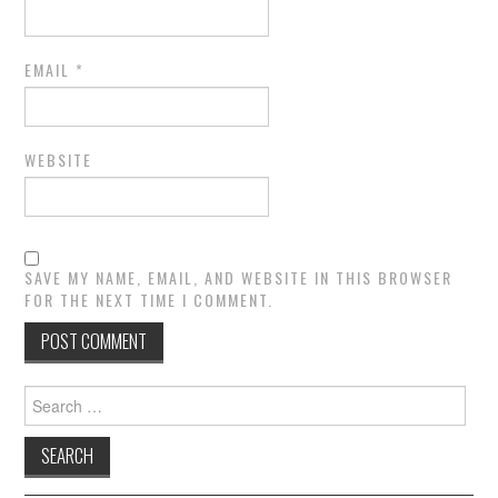
EMAIL
*
WEBSITE
SAVE MY NAME, EMAIL, AND WEBSITE IN THIS BROWSER
FOR THE NEXT TIME I COMMENT.
Search
for: