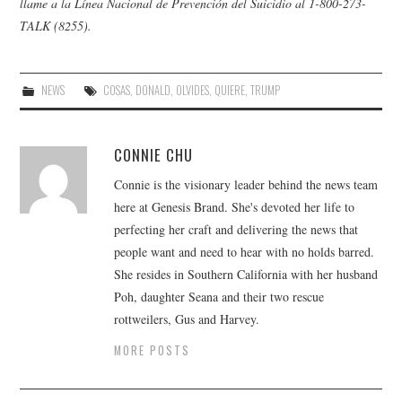
llame a la Línea Nacional de Prevención del Suicidio al 1-800-273-
TALK (8255).
NEWS
COSAS
,
DONALD
,
OLVIDES
,
QUIERE
,
TRUMP
CONNIE CHU
Connie is the visionary leader behind the news team
here at Genesis Brand. She's devoted her life to
perfecting her craft and delivering the news that
people want and need to hear with no holds barred.
She resides in Southern California with her husband
Poh, daughter Seana and their two rescue
rottweilers, Gus and Harvey.
MORE POSTS