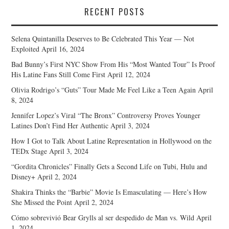
RECENT POSTS
Selena Quintanilla Deserves to Be Celebrated This Year — Not
Exploited
April 16, 2024
Bad Bunny’s First NYC Show From His “Most Wanted Tour” Is Proof
His Latine Fans Still Come First
April 12, 2024
Olivia Rodrigo’s “Guts” Tour Made Me Feel Like a Teen Again
April
8, 2024
Jennifer Lopez’s Viral “The Bronx” Controversy Proves Younger
Latines Don’t Find Her Authentic
April 3, 2024
How I Got to Talk About Latine Representation in Hollywood on the
TEDx Stage
April 3, 2024
“Gordita Chronicles” Finally Gets a Second Life on Tubi, Hulu and
Disney+
April 2, 2024
Shakira Thinks the “Barbie” Movie Is Emasculating — Here’s How
She Missed the Point
April 2, 2024
Cómo sobrevivió Bear Grylls al ser despedido de Man vs. Wild
April
1, 2024