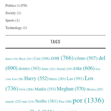
Politics
(1,078)
Society
(1)
Sports
(1)
Technology
(1)
TAGS
con
(766)
del
cómo
(507)
Cast
(306)
Black
(201)
Biden
(194)
(690)
esta
(606)
dentro
(383)
detrás
(221)
Donald
(209)
Este
Los
Harry
(552)
Las
(391)
heres
(283)
(194)
Esto
(200)
(736)
Meghan
(570)
Markle
(353)
love
(266)
Movies
(247)
por
(1336)
Netflix
(381)
muerte
(232)
Para
(240)
más
(216)