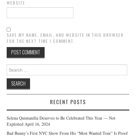
WEBSITE
SAVE MY NAME, EMAIL, AND WEBSITE IN THIS BROWSER
FOR THE NEXT TIME I COMMENT.
Search
for:
RECENT POSTS
Selena Quintanilla Deserves to Be Celebrated This Year — Not
Exploited
April 16, 2024
Bad Bunny’s First NYC Show From His “Most Wanted Tour” Is Proof