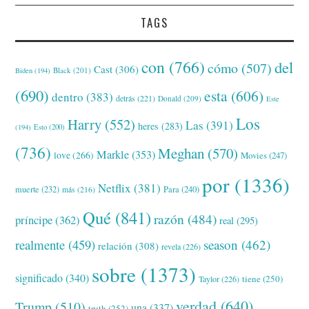
TAGS
con
(766)
del
cómo
(507)
Cast
(306)
Black
(201)
Biden
(194)
(690)
esta
(606)
dentro
(383)
detrás
(221)
Donald
(209)
Este
Los
Harry
(552)
Las
(391)
heres
(283)
(194)
Esto
(200)
(736)
Meghan
(570)
Markle
(353)
love
(266)
Movies
(247)
por
(1336)
Netflix
(381)
muerte
(232)
Para
(240)
más
(216)
Qué
(841)
razón
(484)
príncipe
(362)
real
(295)
realmente
(459)
season
(462)
relación
(308)
revela
(226)
sobre
(1373)
significado
(340)
tiene
(250)
Taylor
(226)
verdad
(640)
Trump
(510)
una
(337)
truth
(252)