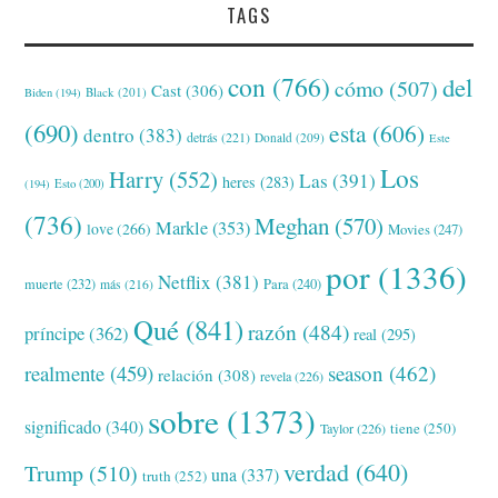
TAGS
con
(766)
del
cómo
(507)
Cast
(306)
Black
(201)
Biden
(194)
(690)
esta
(606)
dentro
(383)
detrás
(221)
Donald
(209)
Este
Los
Harry
(552)
Las
(391)
heres
(283)
(194)
Esto
(200)
(736)
Meghan
(570)
Markle
(353)
love
(266)
Movies
(247)
por
(1336)
Netflix
(381)
muerte
(232)
Para
(240)
más
(216)
Qué
(841)
razón
(484)
príncipe
(362)
real
(295)
realmente
(459)
season
(462)
relación
(308)
revela
(226)
sobre
(1373)
significado
(340)
tiene
(250)
Taylor
(226)
verdad
(640)
Trump
(510)
una
(337)
truth
(252)