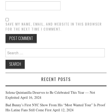
SAVE MY NAME, EMAIL, AND WEBSITE IN THIS BROWSER
FOR THE NEXT TIME I COMMENT.
Search
for:
RECENT POSTS
Selena Quintanilla Deserves to Be Celebrated This Year — Not
Exploited
April 16, 2024
Bad Bunny’s First NYC Show From His “Most Wanted Tour” Is Proof
His Latine Fans Still Come First
April 12, 2024