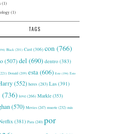
s
(1)
ology
(1)
TAGS
con
(766)
Cast
(306)
Black
(201)
194)
del
(690)
o
(507)
dentro
(383)
esta
(606)
221)
Donald
(209)
Este
(194)
Esto
Harry
(552)
Las
(391)
heres
(283)
s
(736)
Markle
(353)
love
(266)
han
(570)
Movies
(247)
muerte
(232)
más
por
Netflix
(381)
Para
(240)