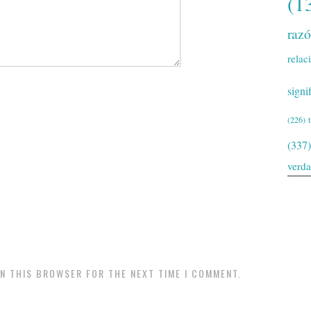
(1
raz
relac
signi
(226)
(337)
verd
IN THIS BROWSER FOR THE NEXT TIME I COMMENT.