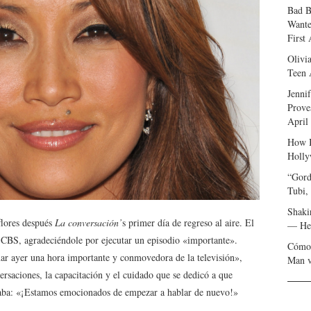
Bad B
Wante
First
Olivi
Teen 
Jenni
Prove
April
How I
Holly
“Gord
Tubi,
Shaki
flores después
La conversación’
s primer día de regreso al aire. El
— Her
 CBS, agradeciéndole por ejecutar un episodio «importante».
Cómo 
ar ayer una hora importante y conmovedora de la televisión»,
Man v
rsaciones, la capacitación y el cuidado que se dedicó a que
nuaba: «¡Estamos emocionados de empezar a hablar de nuevo!»