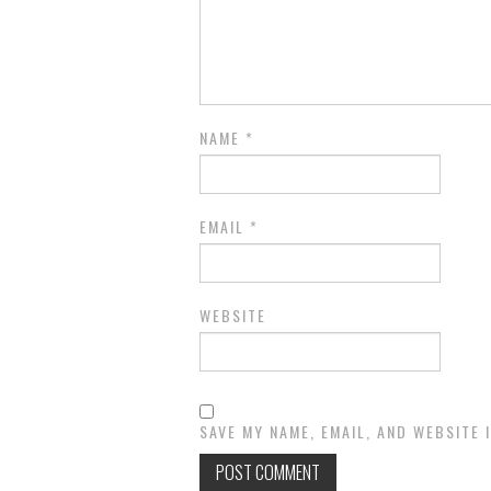
NAME
*
EMAIL
*
WEBSITE
SAVE MY NAME, EMAIL, AND WEBSITE 