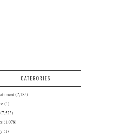
CATEGORIES
tainment
(7,185)
ce
(1)
(7,523)
cs
(1,078)
ty
(1)