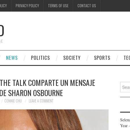
OLICY
PRIVACY POLICY
TERMS OF USE
CONTACT US
D
GE
NEWS
POLITICS
SOCIETY
SPORTS
TE
 THE TALK COMPARTE UN MENSAJE
Searc
DE SHARON OSBOURNE
for:
CONNIE CHU
LEAVE A COMMENT
Selen
Year 