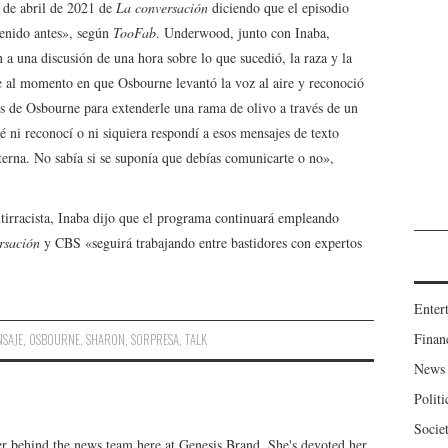
 de abril de 2021 de
La conversación
diciendo que el episodio
tenido antes», según
TooFab
. Underwood, junto con Inaba,
a una discusión de una hora sobre lo que sucedió, la raza y la
e al momento en que Osbourne levantó la voz al aire y reconoció
s de Osbourne para extenderle una rama de olivo a través de un
 ni reconocí o ni siquiera respondí a esos mensajes de texto
terna. No sabía si se suponía que debías comunicarte o no»,
tirracista, Inaba dijo que el programa continuará empleando
rsación
y CBS «seguirá trabajando entre bastidores con expertos
Enter
Finan
NSAJE
,
OSBOURNE
,
SHARON
,
SORPRESA
,
TALK
News
Politi
Socie
er behind the news team here at Genesis Brand. She's devoted her