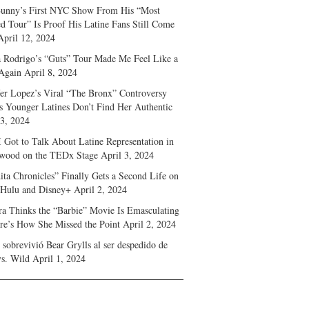
unny’s First NYC Show From His “Most
d Tour” Is Proof His Latine Fans Still Come
April 12, 2024
a Rodrigo’s “Guts” Tour Made Me Feel Like a
Again
April 8, 2024
fer Lopez’s Viral “The Bronx” Controversy
s Younger Latines Don’t Find Her Authentic
 3, 2024
 Got to Talk About Latine Representation in
wood on the TEDx Stage
April 3, 2024
ita Chronicles” Finally Gets a Second Life on
 Hulu and Disney+
April 2, 2024
ra Thinks the “Barbie” Movie Is Emasculating
e’s How She Missed the Point
April 2, 2024
sobrevivió Bear Grylls al ser despedido de
s. Wild
April 1, 2024