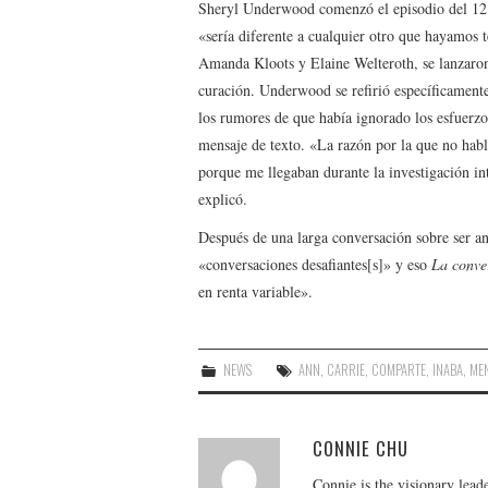
Sheryl Underwood comenzó el episodio del 12
«sería diferente a cualquier otro que hayamos 
Amanda Kloots y Elaine Welteroth, se lanzaron 
curación. Underwood se refirió específicament
los rumores de que había ignorado los esfuerzo
mensaje de texto. «La razón por la que no hablé
porque me llegaban durante la investigación in
explicó.
Después de una larga conversación sobre ser an
«conversaciones desafiantes[s]» y eso
La conve
en renta variable».
NEWS
ANN
,
CARRIE
,
COMPARTE
,
INABA
,
ME
CONNIE CHU
Connie is the visionary lead