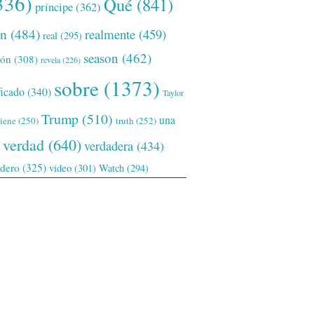
336)
Qué
(841)
príncipe
(362)
ón
(484)
realmente
(459)
real
(295)
season
(462)
ión
(308)
revela
(226)
sobre
(1373)
ficado
(340)
Taylor
Trump
(510)
una
tiene
(250)
truth
(252)
verdad
(640)
verdadera
(434)
adero
(325)
video
(301)
Watch
(294)