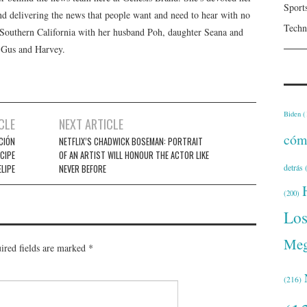
Sport
 and delivering the news that people want and need to hear with no
Techn
n Southern California with her husband Poh, daughter Seana and
, Gus and Harvey.
Biden
(
CLE
NEXT ARTICLE
cóm
CIÓN
NETFLIX’S CHADWICK BOSEMAN: PORTRAIT
NCIPE
OF AN ARTIST WILL HONOUR THE ACTOR LIKE
detrás
(
ELIPE
NEVER BEFORE
(200)
Lo
Meg
ired fields are marked
*
(216)